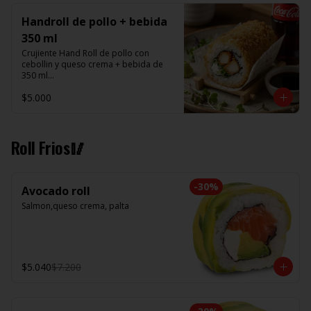
Handroll de pollo + bebida
350 ml
Crujiente Hand Roll de pollo con 
cebollin y queso crema + bebida de 
350 ml

$5.000
Promoción valida de Lunes a viernes 
de 14:00 a 16 hrs
Roll Frios🥢
-
30
%
Avocado roll
Salmon,queso crema, palta
$5.040
$7.200