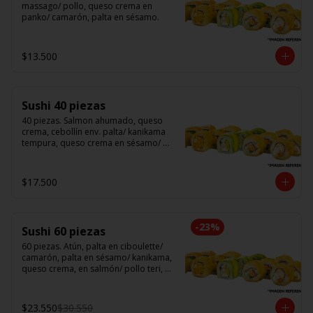
massago/ pollo, queso crema en 
panko/ camarón, palta en sésamo.
$13.500
Sushi 40 piezas
40 piezas. Salmon ahumado, queso 
crema, cebollín env. palta/ kanikama 
tempura, queso crema en sésamo/ 
pollo, queso crema cebollín en panko/ 
camarón, queso crema, en panko.
$17.500
-
23
%
Sushi 60 piezas
60 piezas. Atún, palta en ciboulette/ 
camarón, palta en sésamo/ kanikama, 
queso crema, en salmón/ pollo teri, 
queso crema, cebollín en panko/ 
champi, queso crema, cebollín en 
panko/ camarón, queso crema, en 
$23.550
$30.550