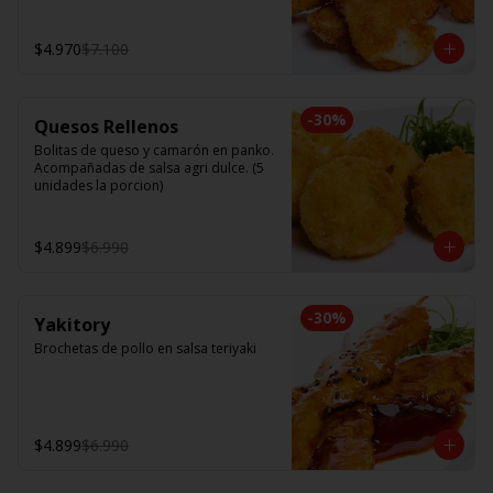
$4.970
$7.100
-
30
%
Quesos Rellenos
Bolitas de queso y camarón en panko. 
Acompañadas de salsa agri dulce. (5 
unidades la porcion)
$4.899
$6.990
-
30
%
Yakitory
Brochetas de pollo en salsa teriyaki
$4.899
$6.990