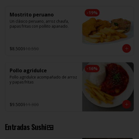
-
19
%
Mostrito peruano
Un clásico peruano, arroz chaufa, 
papas fritas con pollito apanado.
$8.500
$10.550
-
16
%
Pollo agridulce
Pollo agridulce acompañado de arroz 
y papas fritas
$9.500
$11.300
Entradas Sushi🍱