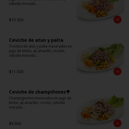
cebolla morada.

Acompañado de choclo peruano, 
cancha y camote dulce.
$15.300
Ceviche de atun y palta
Trocitos de atún y palta macerados en 
jugo de limón, ají amarillo, rocoto, 
cebolla morada.

Acompañado de choclo peruano, 
canchas y camote dulce
$11.500
Ceviche de champiñones🥦
Champignones macerados en jugo de 
limón, ají amarillo, rocoto, cebolla 
morada.

Acompañado de choclo peruano, 
canchas y camote dulce.
$9.000