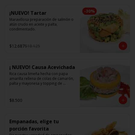
-
30
%
¡NUEVO! Tartar
Maravillosa preparación de salmón o 
atún crudo en aceite y palta, 
condimentado.
$12.687
$18.125
¡ NUEVO! Causa Acevichada
Rica causa limeña hecha con papa 
amarilla rellena de colas de camarón, 
palta y mayonesa y topping de 
ceviche.
$8.500
Empanadas, elige tu
porción favorita