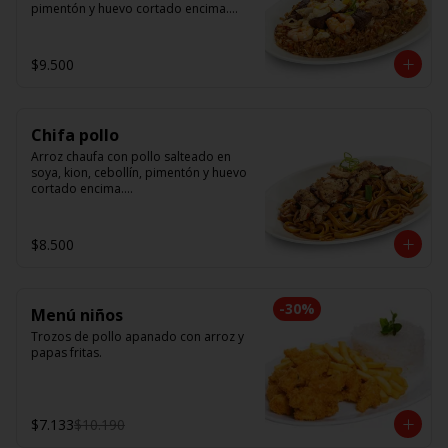
pimentón y huevo cortado encima.

Tallarín con camarón, pollo y res, 
salteado en soya, cebollín, tomate y 
$9.500
cebolla morada.
Chifa pollo
Arroz chaufa con pollo salteado en 
soya, kion, cebollín, pimentón y huevo 
cortado encima.

Tallarín con pollo salteado en soya, 
cebollín, tomate y cebolla morada.
$8.500
-
30
%
Menú niños
Trozos de pollo apanado con arroz y 
papas fritas.
$7.133
$10.190