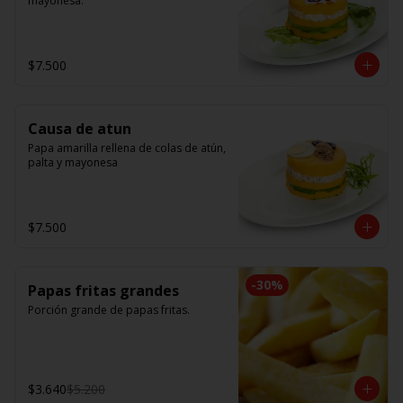
mayonesa.
$7.500
Causa de atun
Papa amarilla rellena de colas de atún, 
palta y mayonesa
$7.500
-
30
%
Papas fritas grandes
Porción grande de papas fritas.
$3.640
$5.200