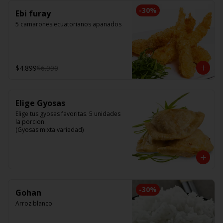
-
30
%
Ebi furay
5 camarones ecuatorianos apanados
$4.899
$6.990
Elige Gyosas
Elige tus gyosas favoritas. 5 unidades 
la porcion. 

(Gyosas mixta variedad)
-
30
%
Gohan
Arroz blanco