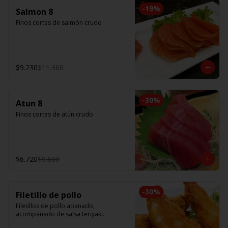
-
19
%
Salmon 8
Finos cortes de salmón crudo
$9.230
$11.360
-
30
%
Atun 8
Finos cortes de atún crudo
$6.720
$9.600
-
30
%
Filetillo de pollo
Filetillos de pollo apanado, 
acompañado de salsa teriyaki.