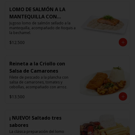
LOMO DE SALMÓN A LA
MANTEQUILLA CON
ÑOQUIS 🧈
Jugoso lomo de salmón sellado a la 
mantequilla, acompañado de ñoquis a 
la bechamel.
$12.500
Reineta a la Criollo con
Salsa de Camarones
Filete de pescado a la plancha con 
salsa de camarones, tomates y 
cebollas, acompañado con arroz.
$13.500
¡ NUEVO! Saltado tres
sabores
La clásica preparación del lomo 