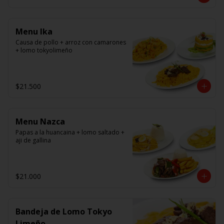
panko.
Menu Ika
Causa de pollo + arroz con camarones 
+ lomo tokyolimeño
$21.500
Menu Nazca
Papas a la huancaina + lomo saltado + 
aji de gallina
$21.000
Bandeja de Lomo Tokyo
Limeño