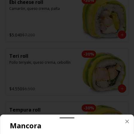
-
30
%
Ebi cheese roll
Camarón, queso crema, palta
$5.040
$7.200
-
30
%
Teri roll
Pollo teriyaki, queso crema, cebollín
$4.550
$6.500
-
30
%
Tempura roll
Camarón tempura, queso crema, 
cebollín
Mancora