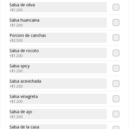
-
30
%
Maguro roll
Salsa de oliva
Atun, palta, queso
+
$1.200
Salsa huancaina
+
$1.200
$5.320
$7.600
Porcion de canchas
+
$2.500
Salsa de rocoto
-
30
%
Edo roll
+
$1.200
Camaron, salmon, queso crema
Salsa spicy
+
$1.200
Salsa acevichada
$5.530
+
$1.200
$7.900
Salsa vinagreta
+
$1.200
-
30
%
Smoked roll
Salsa de ajo
Salmon ahumado, queso cream, 
+
$1.200
cebollin
Salsa de la casa