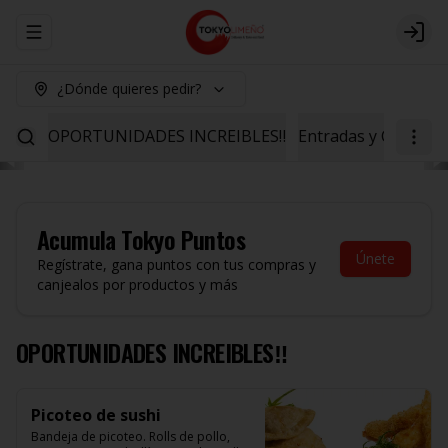
Abrir menu de navegación
Logi
¿Dónde quieres pedir?
OPORTUNIDADES INCREIBLES‼️
Entradas y Ceviche
Acumula
Tokyo Puntos
Únete
Regístrate, gana puntos con tus compras y
canjealos por productos y más
OPORTUNIDADES INCREIBLES‼️
Picoteo de sushi
Bandeja de picoteo. Rolls de pollo, 