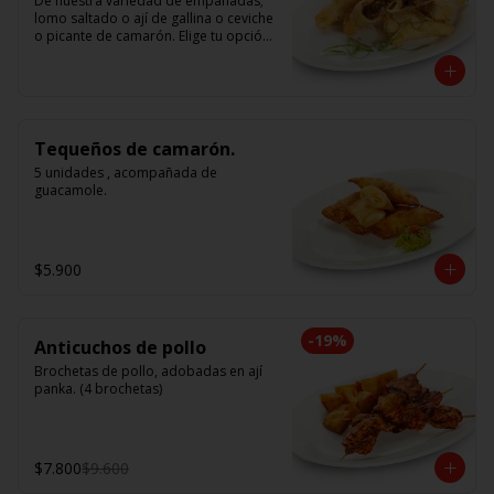
De nuestra variedad de empanadas; 
lomo saltado o ají de gallina o ceviche 
o picante de camarón. Elige tu opción 
favorita. (5 unidades iguales en cada 
porción)
Tequeños de camarón.
5 unidades , acompañada de 
guacamole.
$5.900
-
19
%
Anticuchos de pollo
Brochetas de pollo, adobadas en ají 
panka. (4 brochetas)
$7.800
$9.600