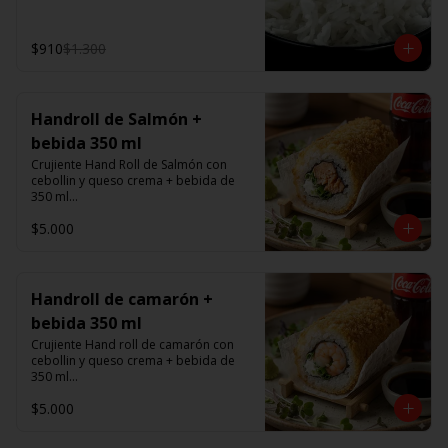
$910
$1.300
Handroll de Salmón +
bebida 350 ml
Crujiente Hand Roll de Salmón con 
cebollin y queso crema + bebida de 
350 ml

$5.000
Promoción valida de Lunes a viernes 
de 14:00 a 16 hrs
Handroll de camarón +
bebida 350 ml
Crujiente Hand roll de camarón con 
cebollin y queso crema + bebida de 
350 ml

$5.000
Promoción valida de Lunes a viernes 
de 14:00 a 16 hrs