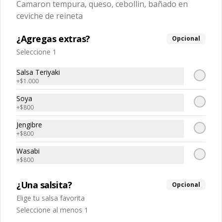
Camaron tempura, queso, cebollin, bañado en
$5.040
$7.200
ceviche de reineta
¿Agregas extras?
Opcional
-
30
%
Tempura sake
Seleccione 1
Salmon tempura, queso crema, 
cebollin
Salsa Teriyaki
+
$1.000
Soya
$5.040
$7.200
+
$800
Jengibre
+
$800
-
30
%
Tako spicy 🌶️
Pulpo, spicy, palta
Wasabi
+
$800
¿Una salsita?
Opcional
$5.670
$8.100
Elige tu salsa favorita
Seleccione al menos 1