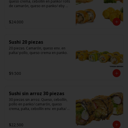
queso crema, cebollín en panko/ rolls 
de camarón, queso en panko/ eby 
furay (camarones apanados)/ ebi balls	
(bolitas rellenas de camarón, queso 
crema)/ gyosas mixtas.
$24.000
Sushi 20 piezas
20 piezas. Camarón, queso env. en 
palta/ pollo, queso crema en panko.
$9.500
Sushi sin arroz 30 piezas
30 piezas sin arroz. Queso, cebollín, 
pollo en panko/ camarón, queso 
crema, palta, cebollín env. en palta/ 						

salmón, kanikama, queso crema en 
panko.

$22.500
(Foto referencial)