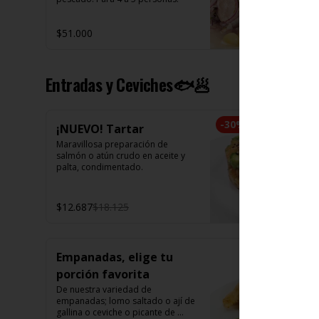
$51.000
Entradas y Ceviches🐟🥟
-
30
%
¡NUEVO! Tartar
Maravillosa preparación de 
salmón o atún crudo en aceite y 
palta, condimentado.
$12.687
$18.125
Empanadas, elige tu
porción favorita
De nuestra variedad de 
empanadas; lomo saltado o ají de 
gallina o ceviche o picante de 