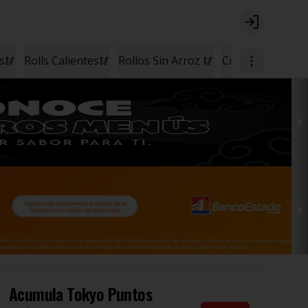
Login
os🥢
Rolls Calientes🥢
Rollos Sin Arroz 🥢
Cremas🥣
Postr
Acumula
Tokyo Puntos