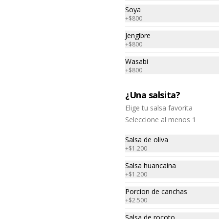
Soya
+
$800
Jengibre
+
$800
Wasabi
+
$800
¡ NUEVO! Causa
¿Una salsita?
Acevichada
Elige tu salsa favorita
Rica causa limeña hecha con papa 
amarilla rellena de colas de 
Seleccione al menos 1
camarón, palta y mayonesa y 
topping de ceviche.
Salsa de oliva
$8.500
+
$1.200
Salsa huancaina
+
$1.200
Tequeños de camarón.
5 unidades , acompañada de 
Porcion de canchas
guacamole.
+
$2.500
Salsa de rocoto