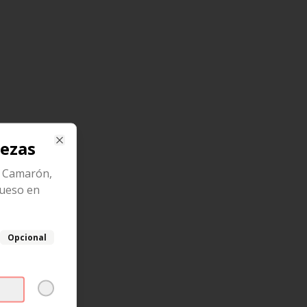
iezas
Close
/ Camarón,
queso en
Opcional