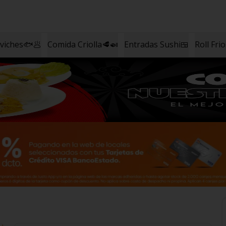
eviches🐟🥟
Comida Criolla🥩🍛
Entradas Sushi🍱
Roll Fri