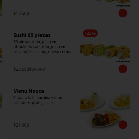
$13.500
-
23
%
Sushi 60 piezas
60 piezas. Atún, palta en 
ciboulette/ camarón, palta en 
sésamo/ kanikama, queso crema, 
en salmón/ pollo teri, queso 
crema, cebollín en panko/ champi, 
queso crema, cebollín en panko/ 
$23.550
$30.550
camarón, queso crema, en panko.
Menu Nazca
Papas a la huancaina + lomo 
saltado + aji de gallina
$21.000