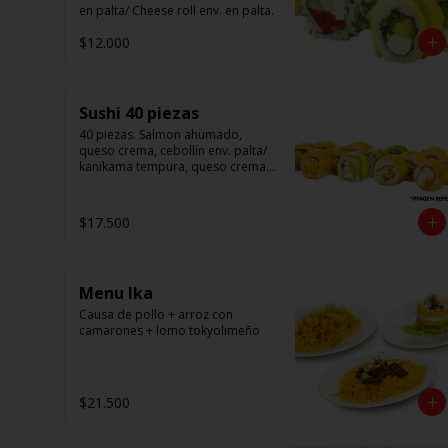
en palta/ Cheese roll env. en palta.
$12.000
Sushi 40 piezas
40 piezas. Salmon ahumado, 
queso crema, cebollín env. palta/ 
kanikama tempura, queso crema 
en sésamo/ pollo, queso crema 
cebollín en panko/ camarón, 
queso crema, en panko.
$17.500
Menu Ika
Causa de pollo + arroz con 
camarones + lomo tokyolimeño
$21.500