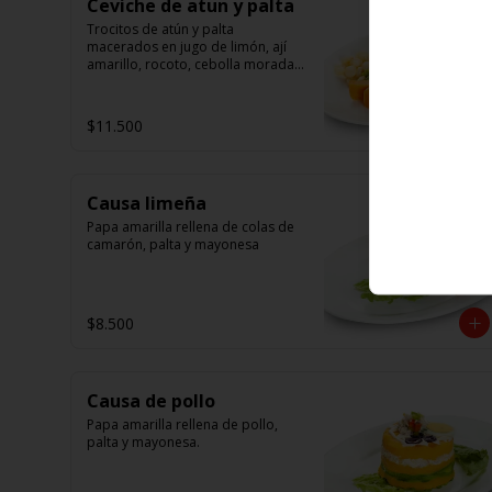
Ceviche de atun y palta
Trocitos de atún y palta 
macerados en jugo de limón, ají 
amarillo, rocoto, cebolla morada.

Acompañado de choclo peruano, 
canchas y camote dulce
$11.500
Causa limeña
Papa amarilla rellena de colas de 
camarón, palta y mayonesa
$8.500
Causa de pollo
Papa amarilla rellena de pollo, 
palta y mayonesa.