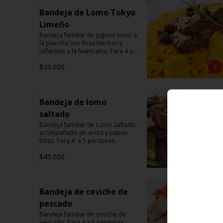
Bandeja de Lomo Tokyo
Limeño
Bandeja familiar de jugoso lomo a 
la plancha con finas hierbas y 
tallarines a la huancaína. Para 4 a 5 
personas.
$39.000
Bandeja de lomo
saltado
Bandeja familiar de Lomo Saltado, 
acompañado de arroz y papas 
fritas. Para 4  a 5 personas.
$45.000
Bandeja de ceviche de
pescado
Bandeja familiar de ceviche de 
pescado. Para 4 a 5 personas.