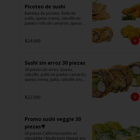
Picoteo de sushi
Bandeja de picoteo. Rolls de 
pollo, queso crema, cebollín en 
panko/ rolls de camarón, queso 
en panko/ eby furay (camarones 
apanados)/ ebi balls	(bolitas 
rellenas de camarón, queso 
$24.000
crema)/ gyosas mixtas.
Sushi sin arroz 30 piezas
30 piezas sin arroz. Queso, 
cebollín, pollo en panko/ camarón, 
queso crema, palta, cebollín env. 
en palta/ 						

salmón, kanikama, queso crema 
en panko.

$22.500
(Foto referencial)
Promo sushi veggie 30
piezas🥦
30 piezas California kariño en 
ciboulette / Mushroom cheese env. 