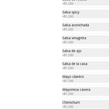
+
$1.200
$5.900
Salsa spicy
+
$1.200
Ceviche de la casa
Salsa acevichada
Trocitos de pescado y camarones, 
+
$1.200
macerados en jugo de limón, ají 
amarillo, rocoto, cebolla morada.

Salsa vinagreta
 Acompañado de choclo peruano, 
+
$1.200
canchas y camote dulce.
$13.000
Salsa de ajo
+
$1.200
Salsa de la casa
Ceviche de salmon
+
$1.200
Trocitos de salmón macerados en 
jugo de limón, ají amarillo, rocoto, 
Mayo cilantro
cebolla morada.

+
$1.200
Acompañado de choclo peruano, 
cancha y camote dulce.
Mayonesa casera
$15.300
+
$1.200
Chimichurri
+
$1.200