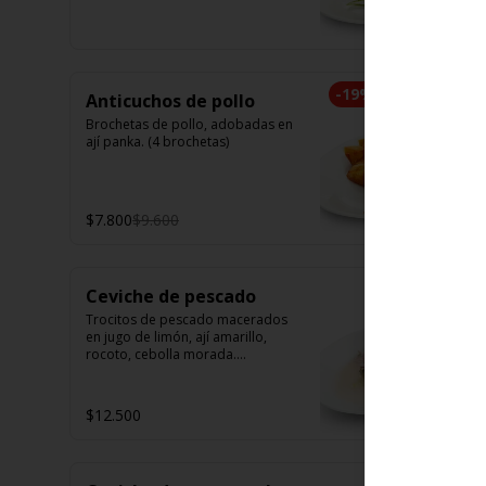
camarón. Elige tu opción favorita. 
(5 unidades iguales en cada 
porción)
-
19
%
Anticuchos de pollo
Brochetas de pollo, adobadas en 
ají panka. (4 brochetas)
$7.800
$9.600
Ceviche de pescado
Trocitos de pescado macerados 
en jugo de limón, ají amarillo, 
rocoto, cebolla morada.

Acompañado de choclo peruano, 
canchas y camote dulce.
$12.500