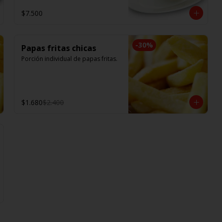
$7.500
-
30
%
Papas fritas chicas
Porción individual de papas fritas.
$1.680
$2.400