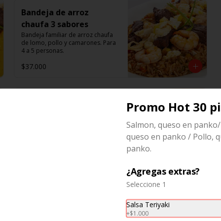
Bandeja de arroz
chaufa 3 sabores
Bandeja familiar de arroz chaufa 
de lomo, pollo y camarones. Para 
4 a 5 personas.
$37.000
Bandeja de aji de
Promo Hot 30 p
gallina
Salmon, queso en panko
Bandeja familiar de a ají de Gallina 
familiar acompañado de arroz. 
queso en panko / Pollo, 
Para 4 a 5 personas.
panko.
$35.000
¿Agregas extras?
Seleccione 1
Salsa Teriyaki
+
$1.000