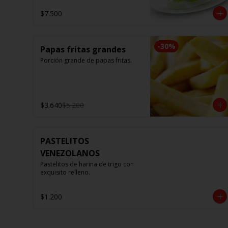
$7.500
-
30
%
Papas fritas grandes
Porción grande de papas fritas.
$3.640
$5.200
PASTELITOS
VENEZOLANOS
Pastelitos de harina de trigo con 
exquisito relleno.
$1.200