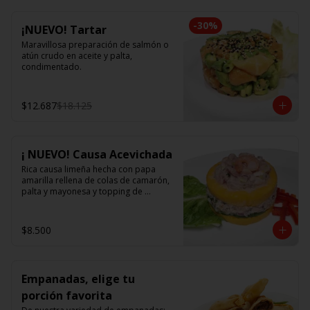
-
30
%
¡NUEVO! Tartar
Maravillosa preparación de salmón o 
atún crudo en aceite y palta, 
condimentado.
$12.687
$18.125
¡ NUEVO! Causa Acevichada
Rica causa limeña hecha con papa 
amarilla rellena de colas de camarón, 
palta y mayonesa y topping de 
ceviche.
$8.500
Empanadas, elige tu
porción favorita