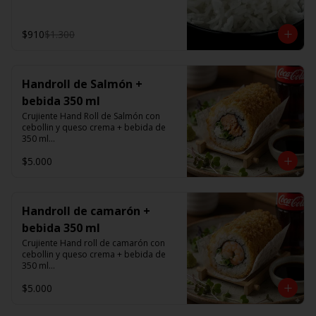
$910
$1.300
Handroll de Salmón +
bebida 350 ml
Crujiente Hand Roll de Salmón con 
cebollin y queso crema + bebida de 
350 ml

$5.000
Promoción valida de Lunes a viernes 
de 14:00 a 16 hrs
Handroll de camarón +
bebida 350 ml
Crujiente Hand roll de camarón con 
cebollin y queso crema + bebida de 
350 ml

$5.000
Promoción valida de Lunes a viernes 
de 14:00 a 16 hrs