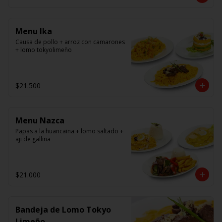
panko.
Menu Ika
Causa de pollo + arroz con camarones 
+ lomo tokyolimeño
$21.500
Menu Nazca
Papas a la huancaina + lomo saltado + 
aji de gallina
$21.000
Bandeja de Lomo Tokyo
Limeño