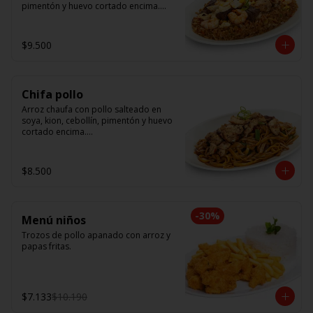
pimentón y huevo cortado encima.

Tallarín con camarón, pollo y res, 
salteado en soya, cebollín, tomate y 
$9.500
cebolla morada.
Chifa pollo
Arroz chaufa con pollo salteado en 
soya, kion, cebollín, pimentón y huevo 
cortado encima.

Tallarín con pollo salteado en soya, 
cebollín, tomate y cebolla morada.
$8.500
-
30
%
Menú niños
Trozos de pollo apanado con arroz y 
papas fritas.
$7.133
$10.190