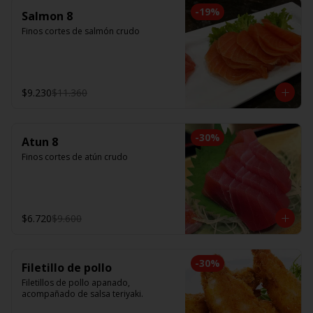
-
19
%
Salmon 8
Finos cortes de salmón crudo
$9.230
$11.360
-
30
%
Atun 8
Finos cortes de atún crudo
$6.720
$9.600
-
30
%
Filetillo de pollo
Filetillos de pollo apanado, 
acompañado de salsa teriyaki.