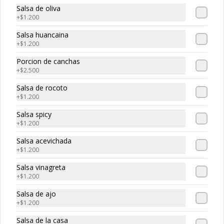
-
30
%
Maguro roll
Salsa de oliva
Atun, palta, queso
+
$1.200
Salsa huancaina
+
$1.200
$5.320
$7.600
Porcion de canchas
+
$2.500
Salsa de rocoto
-
30
%
Edo roll
+
$1.200
Camaron, salmon, queso crema
Salsa spicy
+
$1.200
Salsa acevichada
$5.530
+
$1.200
$7.900
Salsa vinagreta
+
$1.200
-
30
%
Smoked roll
Salsa de ajo
Salmon ahumado, queso cream, 
+
$1.200
cebollin
Salsa de la casa