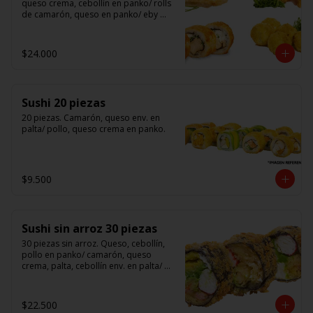
queso crema, cebollín en panko/ rolls 
de camarón, queso en panko/ eby 
furay (camarones apanados)/ ebi balls	
(bolitas rellenas de camarón, queso 
crema)/ gyosas mixtas.
$24.000
Sushi 20 piezas
20 piezas. Camarón, queso env. en 
palta/ pollo, queso crema en panko.
$9.500
Sushi sin arroz 30 piezas
30 piezas sin arroz. Queso, cebollín, 
pollo en panko/ camarón, queso 
crema, palta, cebollín env. en palta/ 						

salmón, kanikama, queso crema en 
panko.

$22.500
(Foto referencial)