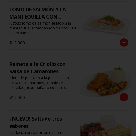
LOMO DE SALMÓN A LA
MANTEQUILLA CON
ÑOQUIS 🧈
Jugoso lomo de salmón sellado a la 
mantequilla, acompañado de ñoquis a 
la bechamel.
$12.500
Reineta a la Criollo con
Salsa de Camarones
Filete de pescado a la plancha con 
salsa de camarones, tomates y 
cebollas, acompañado con arroz.
$13.500
¡ NUEVO! Saltado tres
sabores
La clásica preparación del lomo 