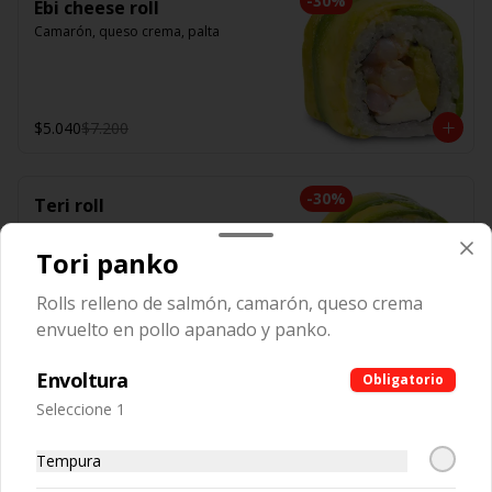
-
30
%
Ebi cheese roll
Camarón, queso crema, palta
$5.040
$7.200
-
30
%
Teri roll
Pollo teriyaki, queso crema, cebollín
Tori panko
Rolls relleno de salmón, camarón, queso crema
$4.550
$6.500
envuelto en pollo apanado y panko.
Envoltura
Obligatorio
-
30
%
Tempura roll
Seleccione 1
Camarón tempura, queso crema, 
cebollín
Tempura