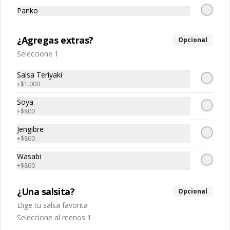
Panko
$5.040
$7.200
¿Agregas extras?
Opcional
-
30
%
Tempura sake
Seleccione 1
Salmon tempura, queso crema, 
cebollin
Salsa Teriyaki
+
$1.000
Soya
$5.040
$7.200
+
$800
Jengibre
+
$800
-
30
%
Tako spicy 🌶️
Pulpo, spicy, palta
Wasabi
+
$800
¿Una salsita?
Opcional
$5.670
$8.100
Elige tu salsa favorita
Seleccione al menos 1