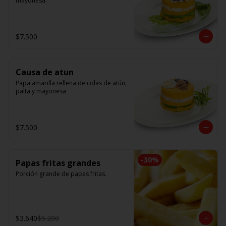
mayonesa.
$7.500
Causa de atun
Papa amarilla rellena de colas de atún, 
palta y mayonesa
$7.500
-
30
%
Papas fritas grandes
Porción grande de papas fritas.
$3.640
$5.200