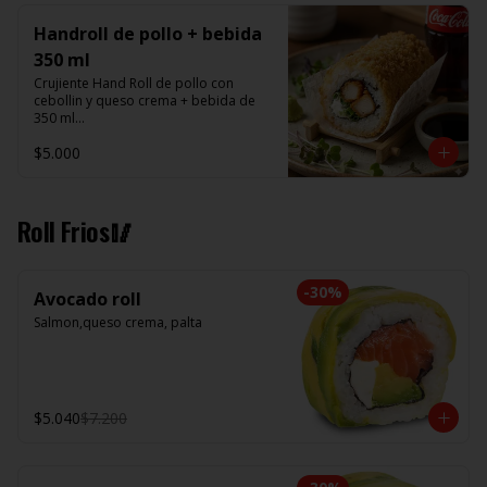
Handroll de pollo + bebida
350 ml
Crujiente Hand Roll de pollo con 
cebollin y queso crema + bebida de 
350 ml

$5.000
Promoción valida de Lunes a viernes 
de 14:00 a 16 hrs
Roll Frios🥢
-
30
%
Avocado roll
Salmon,queso crema, palta
$5.040
$7.200