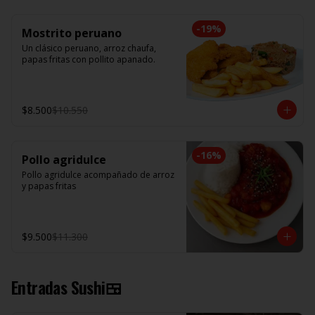
-
19
%
Mostrito peruano
Un clásico peruano, arroz chaufa, 
papas fritas con pollito apanado.
$8.500
$10.550
-
16
%
Pollo agridulce
Pollo agridulce acompañado de arroz 
y papas fritas
$9.500
$11.300
Entradas Sushi🍱