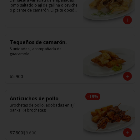
De nuestra variedad de empanadas; 
lomo saltado o ají de gallina o ceviche 
o picante de camarón. Elige tu opción 
favorita. (5 unidades iguales en cada 
porción)
Tequeños de camarón.
5 unidades , acompañada de 
guacamole.
$5.900
-
19
%
Anticuchos de pollo
Brochetas de pollo, adobadas en ají 
panka. (4 brochetas)
$7.800
$9.600