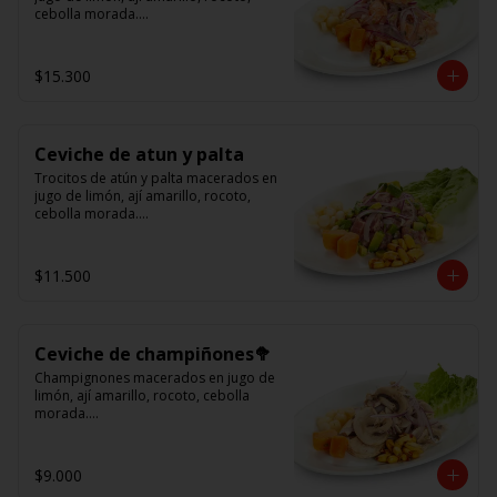
cebolla morada.

Acompañado de choclo peruano, 
cancha y camote dulce.
$15.300
Ceviche de atun y palta
Trocitos de atún y palta macerados en 
jugo de limón, ají amarillo, rocoto, 
cebolla morada.

Acompañado de choclo peruano, 
canchas y camote dulce
$11.500
Ceviche de champiñones🥦
Champignones macerados en jugo de 
limón, ají amarillo, rocoto, cebolla 
morada.

Acompañado de choclo peruano, 
canchas y camote dulce.
$9.000