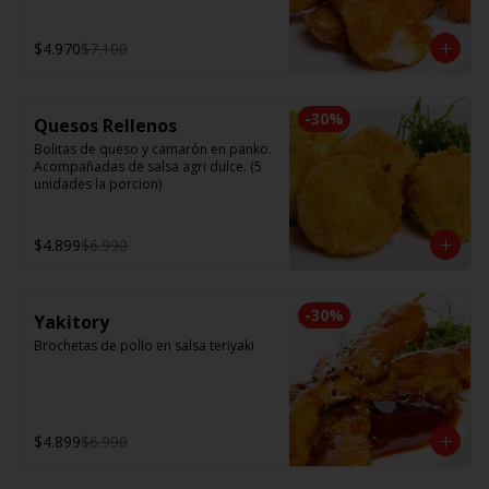
$4.970
$7.100
-
30
%
Quesos Rellenos
Bolitas de queso y camarón en panko. 
Acompañadas de salsa agri dulce. (5 
unidades la porcion)
$4.899
$6.990
-
30
%
Yakitory
Brochetas de pollo en salsa teriyaki
$4.899
$6.990