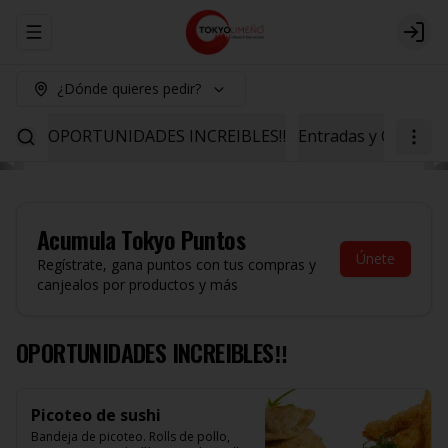
Abrir menu de navegación
Logi
¿Dónde quieres pedir?
OPORTUNIDADES INCREIBLES‼️
Entradas y Ceviche
Acumula
Tokyo Puntos
Únete
Regístrate, gana puntos con tus compras y
canjealos por productos y más
OPORTUNIDADES INCREIBLES‼️
Picoteo de sushi
Bandeja de picoteo. Rolls de pollo, 