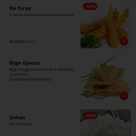
-
30
%
Ebi furay
5 camarones ecuatorianos apanados
$4.899
$6.990
Elige Gyosas
Elige tus gyosas favoritas. 5 unidades 
la porcion. 

(Gyosas mixta variedad)
-
30
%
Gohan
Arroz blanco