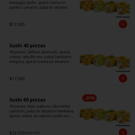
massago/ pollo, queso crema en 
panko/ camarón, palta en sésamo.
$13.500
Sushi 40 piezas
40 piezas. Salmon ahumado, queso 
crema, cebollín env. palta/ kanikama 
tempura, queso crema en sésamo/ 
pollo, queso crema cebollín en panko/ 
camarón, queso crema, en panko.
$17.500
-
23
%
Sushi 60 piezas
60 piezas. Atún, palta en ciboulette/ 
camarón, palta en sésamo/ kanikama, 
queso crema, en salmón/ pollo teri, 
queso crema, cebollín en panko/ 
champi, queso crema, cebollín en 
panko/ camarón, queso crema, en 
$23.550
$30.550