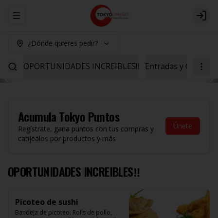
Abrir menu de navegación
Logi
¿Dónde quieres pedir?
OPORTUNIDADES INCREIBLES‼️
Entradas y Ceviche
Acumula
Tokyo Puntos
Únete
Regístrate, gana puntos con tus compras y
canjealos por productos y más
OPORTUNIDADES INCREIBLES‼️
Picoteo de sushi
Bandeja de picoteo. Rolls de pollo, 