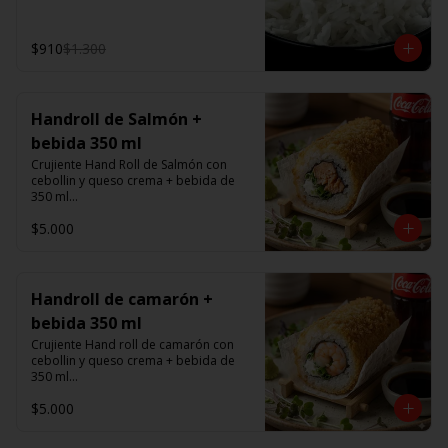
$910
$1.300
Handroll de Salmón +
bebida 350 ml
Crujiente Hand Roll de Salmón con 
cebollin y queso crema + bebida de 
350 ml

$5.000
Promoción valida de Lunes a viernes 
de 14:00 a 16 hrs
Handroll de camarón +
bebida 350 ml
Crujiente Hand roll de camarón con 
cebollin y queso crema + bebida de 
350 ml

$5.000
Promoción valida de Lunes a viernes 
de 14:00 a 16 hrs