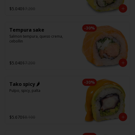
$5.040
$7.200
-
30
%
Tempura sake
Salmon tempura, queso crema, 
cebollin
$5.040
$7.200
-
30
%
Tako spicy 🌶️
Pulpo, spicy, palta
$5.670
$8.100