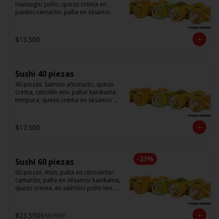
massago/ pollo, queso crema en 
panko/ camarón, palta en sésamo.
$13.500
Sushi 40 piezas
40 piezas. Salmon ahumado, queso 
crema, cebollín env. palta/ kanikama 
tempura, queso crema en sésamo/ 
pollo, queso crema cebollín en panko/ 
camarón, queso crema, en panko.
$17.500
-
23
%
Sushi 60 piezas
60 piezas. Atún, palta en ciboulette/ 
camarón, palta en sésamo/ kanikama, 
queso crema, en salmón/ pollo teri, 
queso crema, cebollín en panko/ 
champi, queso crema, cebollín en 
panko/ camarón, queso crema, en 
$23.550
$30.550