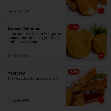
$4.970
$7.100
-
30
%
Quesos Rellenos
Bolitas de queso y camarón en panko. 
Acompañadas de salsa agri dulce. (5 
unidades la porcion)
$4.899
$6.990
-
30
%
Yakitory
Brochetas de pollo en salsa teriyaki
$4.899
$6.990