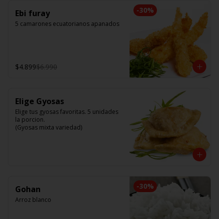
-
30
%
Ebi furay
5 camarones ecuatorianos apanados
$4.899
$6.990
Elige Gyosas
Elige tus gyosas favoritas. 5 unidades 
la porcion. 

(Gyosas mixta variedad)
-
30
%
Gohan
Arroz blanco