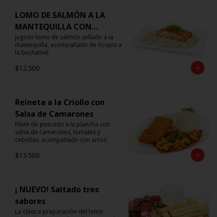
LOMO DE SALMÓN A LA
MANTEQUILLA CON
ÑOQUIS 🧈
Jugoso lomo de salmón sellado a la 
mantequilla, acompañado de ñoquis a 
la bechamel.
$12.500
Reineta a la Criollo con
Salsa de Camarones
Filete de pescado a la plancha con 
salsa de camarones, tomates y 
cebollas, acompañado con arroz.
$13.500
¡ NUEVO! Saltado tres
sabores
La clásica preparación del lomo 