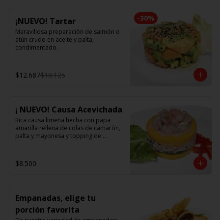
-
30
%
¡NUEVO! Tartar
Maravillosa preparación de salmón o 
atún crudo en aceite y palta, 
condimentado.
$12.687
$18.125
¡ NUEVO! Causa Acevichada
Rica causa limeña hecha con papa 
amarilla rellena de colas de camarón, 
palta y mayonesa y topping de 
ceviche.
$8.500
Empanadas, elige tu
porción favorita