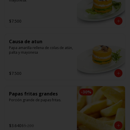
mayonesa.
$7.500
Causa de atun
Papa amarilla rellena de colas de atún, 
palta y mayonesa
$7.500
-
30
%
Papas fritas grandes
Porción grande de papas fritas.
$3.640
$5.200