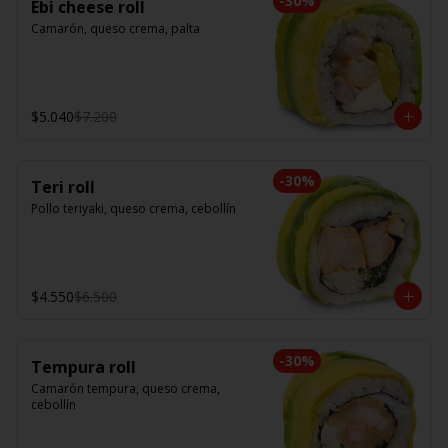
-
30
%
Ebi cheese roll
Camarón, queso crema, palta
$5.040
$7.200
-
30
%
Teri roll
Pollo teriyaki, queso crema, cebollín
$4.550
$6.500
-
30
%
Tempura roll
Camarón tempura, queso crema, 
cebollín