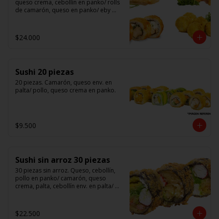
queso crema, cebollín en panko/ rolls 
de camarón, queso en panko/ eby 
furay (camarones apanados)/ ebi balls	
(bolitas rellenas de camarón, queso 
crema)/ gyosas mixtas.
$24.000
Sushi 20 piezas
20 piezas. Camarón, queso env. en 
palta/ pollo, queso crema en panko.
$9.500
Sushi sin arroz 30 piezas
30 piezas sin arroz. Queso, cebollín, 
pollo en panko/ camarón, queso 
crema, palta, cebollín env. en palta/ 						

salmón, kanikama, queso crema en 
panko.

$22.500
(Foto referencial)