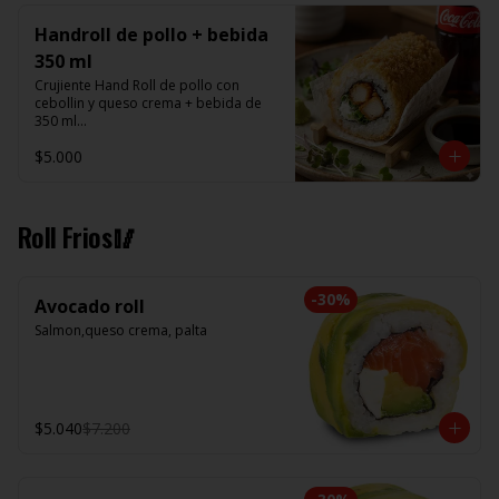
Handroll de pollo + bebida
350 ml
Crujiente Hand Roll de pollo con 
cebollin y queso crema + bebida de 
350 ml

$5.000
Promoción valida de Lunes a viernes 
de 14:00 a 16 hrs
Roll Frios🥢
-
30
%
Avocado roll
Salmon,queso crema, palta
$5.040
$7.200