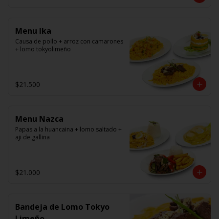
panko.
Menu Ika
Causa de pollo + arroz con camarones 
+ lomo tokyolimeño
$21.500
Menu Nazca
Papas a la huancaina + lomo saltado + 
aji de gallina
$21.000
Bandeja de Lomo Tokyo
Limeño