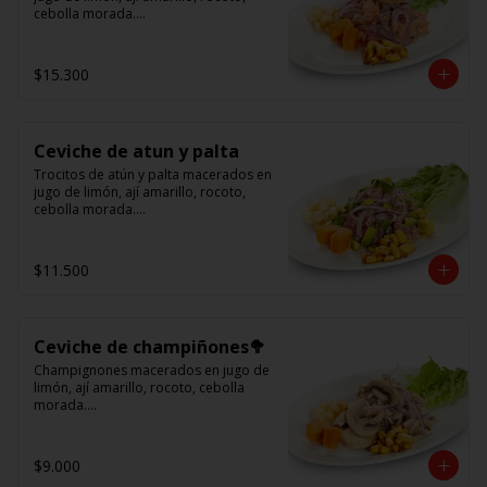
cebolla morada.

Acompañado de choclo peruano, 
cancha y camote dulce.
$15.300
Ceviche de atun y palta
Trocitos de atún y palta macerados en 
jugo de limón, ají amarillo, rocoto, 
cebolla morada.

Acompañado de choclo peruano, 
canchas y camote dulce
$11.500
Ceviche de champiñones🥦
Champignones macerados en jugo de 
limón, ají amarillo, rocoto, cebolla 
morada.

Acompañado de choclo peruano, 
canchas y camote dulce.
$9.000