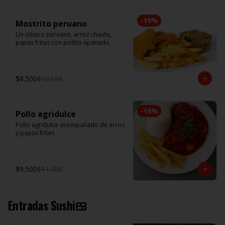
-
19
%
Mostrito peruano
Un clásico peruano, arroz chaufa, 
papas fritas con pollito apanado.
$8.500
$10.550
-
16
%
Pollo agridulce
Pollo agridulce acompañado de arroz 
y papas fritas
$9.500
$11.300
Entradas Sushi🍱