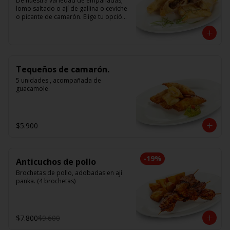
De nuestra variedad de empanadas; 
lomo saltado o ají de gallina o ceviche 
o picante de camarón. Elige tu opción 
favorita. (5 unidades iguales en cada 
porción)
Tequeños de camarón.
5 unidades , acompañada de 
guacamole.
$5.900
-
19
%
Anticuchos de pollo
Brochetas de pollo, adobadas en ají 
panka. (4 brochetas)
$7.800
$9.600