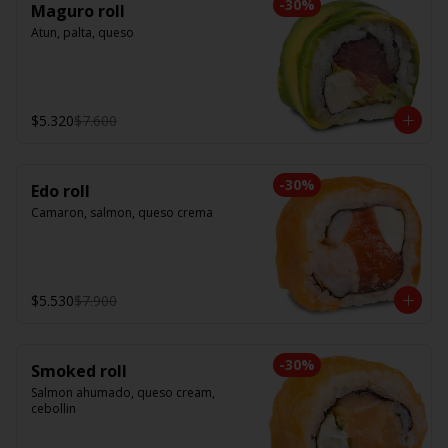
-
30
%
Maguro roll
Atun, palta, queso
$5.320
$7.600
-
30
%
Edo roll
Camaron, salmon, queso crema
$5.530
$7.900
-
30
%
Smoked roll
Salmon ahumado, queso cream, 
cebollin