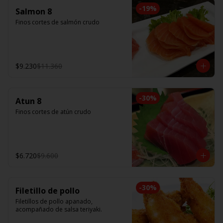
-
19
%
Salmon 8
Finos cortes de salmón crudo
$9.230
$11.360
-
30
%
Atun 8
Finos cortes de atún crudo
$6.720
$9.600
-
30
%
Filetillo de pollo
Filetillos de pollo apanado, 
acompañado de salsa teriyaki.