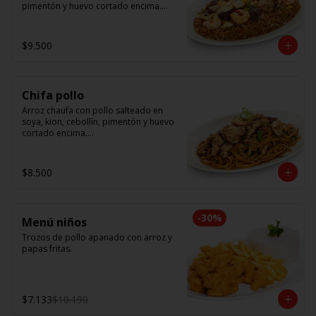
pimentón y huevo cortado encima.

Tallarín con camarón, pollo y res, 
salteado en soya, cebollín, tomate y 
$9.500
cebolla morada.
Chifa pollo
Arroz chaufa con pollo salteado en 
soya, kion, cebollín, pimentón y huevo 
cortado encima.

Tallarín con pollo salteado en soya, 
cebollín, tomate y cebolla morada.
$8.500
-
30
%
Menú niños
Trozos de pollo apanado con arroz y 
papas fritas.
$7.133
$10.190