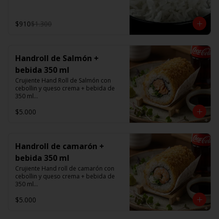
$910
$1.300
Handroll de Salmón +
bebida 350 ml
Crujiente Hand Roll de Salmón con 
cebollin y queso crema + bebida de 
350 ml

$5.000
Promoción valida de Lunes a viernes 
de 14:00 a 16 hrs
Handroll de camarón +
bebida 350 ml
Crujiente Hand roll de camarón con 
cebollin y queso crema + bebida de 
350 ml

$5.000
Promoción valida de Lunes a viernes 
de 14:00 a 16 hrs