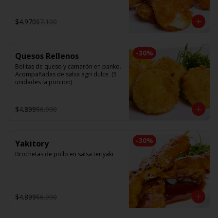
$4.970
$7.100
-
30
%
Quesos Rellenos
Bolitas de queso y camarón en panko. 
Acompañadas de salsa agri dulce. (5 
unidades la porcion)
$4.899
$6.990
-
30
%
Yakitory
Brochetas de pollo en salsa teriyaki
$4.899
$6.990