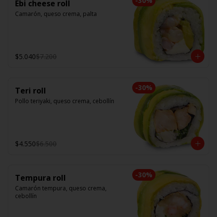
-
30
%
Ebi cheese roll
Camarón, queso crema, palta
$5.040
$7.200
-
30
%
Teri roll
Pollo teriyaki, queso crema, cebollín
$4.550
$6.500
-
30
%
Tempura roll
Camarón tempura, queso crema, 
cebollín