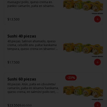
massago/ pollo, queso crema en 
panko/ camarón, palta en sésamo.
$13.500
Sushi 40 piezas
40 piezas. Salmon ahumado, queso 
crema, cebollín env. palta/ kanikama 
tempura, queso crema en sésamo/ 
pollo, queso crema cebollín en panko/ 
camarón, queso crema, en panko.
$17.500
-
23
%
Sushi 60 piezas
60 piezas. Atún, palta en ciboulette/ 
camarón, palta en sésamo/ kanikama, 
queso crema, en salmón/ pollo teri, 
queso crema, cebollín en panko/ 
champi, queso crema, cebollín en 
panko/ camarón, queso crema, en 
$23.550
$30.550