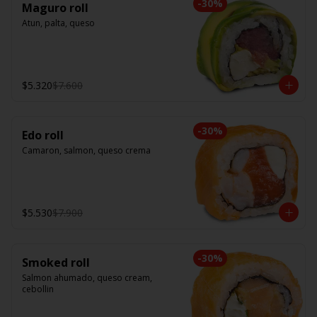
-
30
%
Maguro roll
Atun, palta, queso
$5.320
$7.600
-
30
%
Edo roll
Camaron, salmon, queso crema
$5.530
$7.900
-
30
%
Smoked roll
Salmon ahumado, queso cream, 
cebollin