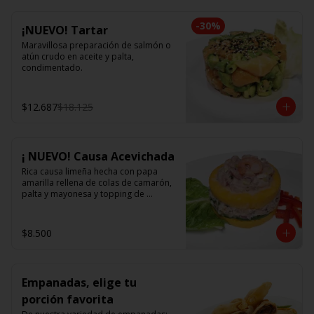
-
30
%
¡NUEVO! Tartar
Maravillosa preparación de salmón o 
atún crudo en aceite y palta, 
condimentado.
$12.687
$18.125
¡ NUEVO! Causa Acevichada
Rica causa limeña hecha con papa 
amarilla rellena de colas de camarón, 
palta y mayonesa y topping de 
ceviche.
$8.500
Empanadas, elige tu
porción favorita