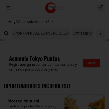
Abrir menu de navegación
Logi
¿Dónde quieres pedir?
OPORTUNIDADES INCREIBLES‼️
Entradas y Ceviche
Acumula
Tokyo Puntos
Únete
Regístrate, gana puntos con tus compras y
canjealos por productos y más
OPORTUNIDADES INCREIBLES‼️
Picoteo de sushi
Bandeja de picoteo. Rolls de pollo, 