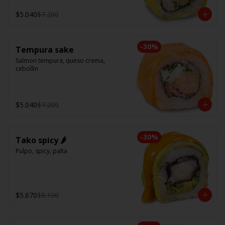
$5.040
$7.200
-
30
%
Tempura sake
Salmon tempura, queso crema, 
cebollin
$5.040
$7.200
-
30
%
Tako spicy 🌶️
Pulpo, spicy, palta
$5.670
$8.100