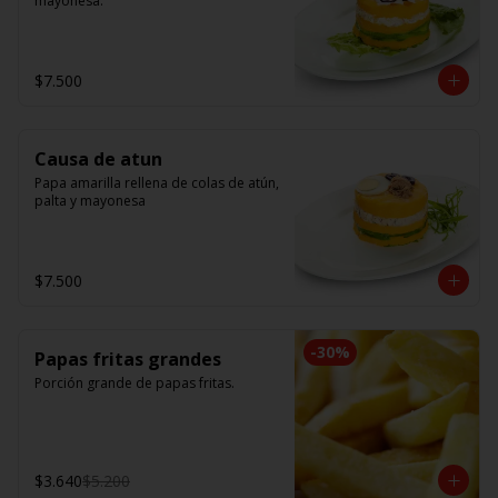
mayonesa.
$7.500
Causa de atun
Papa amarilla rellena de colas de atún, 
palta y mayonesa
$7.500
-
30
%
Papas fritas grandes
Porción grande de papas fritas.
$3.640
$5.200