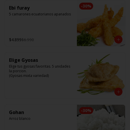
-
30
%
Ebi furay
5 camarones ecuatorianos apanados
$4.899
$6.990
Elige Gyosas
Elige tus gyosas favoritas. 5 unidades 
la porcion. 

(Gyosas mixta variedad)
-
30
%
Gohan
Arroz blanco