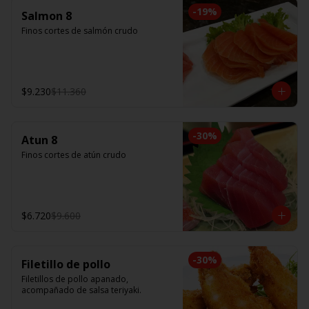
-
19
%
Salmon 8
Finos cortes de salmón crudo
$9.230
$11.360
-
30
%
Atun 8
Finos cortes de atún crudo
$6.720
$9.600
-
30
%
Filetillo de pollo
Filetillos de pollo apanado, 
acompañado de salsa teriyaki.