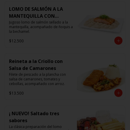
LOMO DE SALMÓN A LA
MANTEQUILLA CON
ÑOQUIS 🧈
Jugoso lomo de salmón sellado a la 
mantequilla, acompañado de ñoquis a 
la bechamel.
$12.500
Reineta a la Criollo con
Salsa de Camarones
Filete de pescado a la plancha con 
salsa de camarones, tomates y 
cebollas, acompañado con arroz.
$13.500
¡ NUEVO! Saltado tres
sabores
La clásica preparación del lomo 