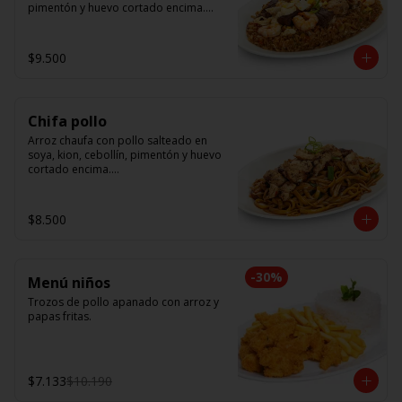
pimentón y huevo cortado encima.

Tallarín con camarón, pollo y res, 
salteado en soya, cebollín, tomate y 
$9.500
cebolla morada.
Chifa pollo
Arroz chaufa con pollo salteado en 
soya, kion, cebollín, pimentón y huevo 
cortado encima.

Tallarín con pollo salteado en soya, 
cebollín, tomate y cebolla morada.
$8.500
-
30
%
Menú niños
Trozos de pollo apanado con arroz y 
papas fritas.
$7.133
$10.190