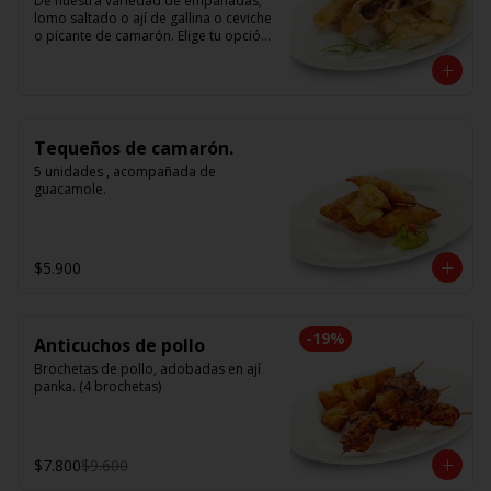
De nuestra variedad de empanadas; 
lomo saltado o ají de gallina o ceviche 
o picante de camarón. Elige tu opción 
favorita. (5 unidades iguales en cada 
porción)
Tequeños de camarón.
5 unidades , acompañada de 
guacamole.
$5.900
-
19
%
Anticuchos de pollo
Brochetas de pollo, adobadas en ají 
panka. (4 brochetas)
$7.800
$9.600