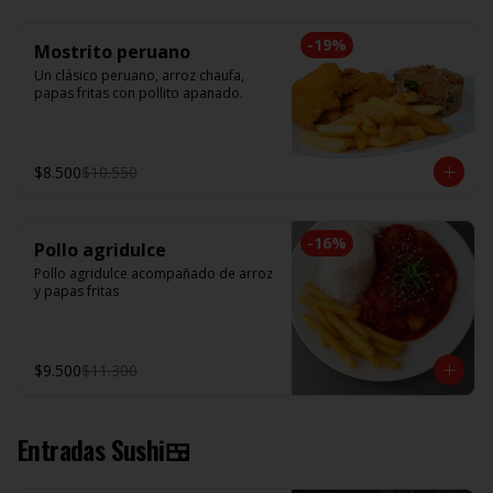
-
19
%
Mostrito peruano
Un clásico peruano, arroz chaufa, 
papas fritas con pollito apanado.
$8.500
$10.550
-
16
%
Pollo agridulce
Pollo agridulce acompañado de arroz 
y papas fritas
$9.500
$11.300
Entradas Sushi🍱