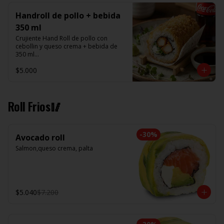
Handroll de pollo + bebida
350 ml
Crujiente Hand Roll de pollo con 
cebollin y queso crema + bebida de 
350 ml

$5.000
Promoción valida de Lunes a viernes 
de 14:00 a 16 hrs
Roll Frios🥢
-
30
%
Avocado roll
Salmon,queso crema, palta
$5.040
$7.200