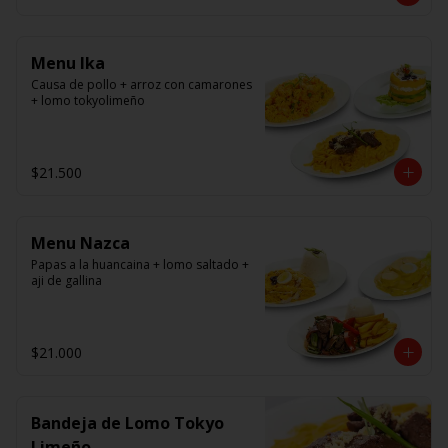
panko.
Menu Ika
Causa de pollo + arroz con camarones 
+ lomo tokyolimeño
$21.500
Menu Nazca
Papas a la huancaina + lomo saltado + 
aji de gallina
$21.000
Bandeja de Lomo Tokyo
Limeño