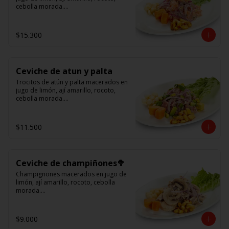
cebolla morada.

Acompañado de choclo peruano, 
cancha y camote dulce.
$15.300
Ceviche de atun y palta
Trocitos de atún y palta macerados en 
jugo de limón, ají amarillo, rocoto, 
cebolla morada.

Acompañado de choclo peruano, 
canchas y camote dulce
$11.500
Ceviche de champiñones🥦
Champignones macerados en jugo de 
limón, ají amarillo, rocoto, cebolla 
morada.

Acompañado de choclo peruano, 
canchas y camote dulce.
$9.000