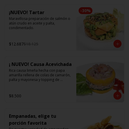
-
30
%
¡NUEVO! Tartar
Maravillosa preparación de salmón o 
atún crudo en aceite y palta, 
condimentado.
$12.687
$18.125
¡ NUEVO! Causa Acevichada
Rica causa limeña hecha con papa 
amarilla rellena de colas de camarón, 
palta y mayonesa y topping de 
ceviche.
$8.500
Empanadas, elige tu
porción favorita