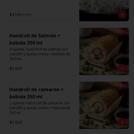
$910
$1.300
Handroll de Salmón +
bebida 350 ml
Crujiente Hand Roll de Salmón con 
cebollin y queso crema + bebida de 
350 ml

$5.000
Promoción valida de Lunes a viernes 
de 14:00 a 16 hrs
Handroll de camarón +
bebida 350 ml
Crujiente Hand roll de camarón con 
cebollin y queso crema + bebida de 
350 ml

$5.000
Promoción valida de Lunes a viernes 
de 14:00 a 16 hrs