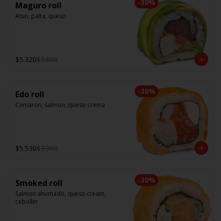
-
30
%
Maguro roll
Atun, palta, queso
$5.320
$7.600
-
30
%
Edo roll
Camaron, salmon, queso crema
$5.530
$7.900
-
30
%
Smoked roll
Salmon ahumado, queso cream, 
cebollin