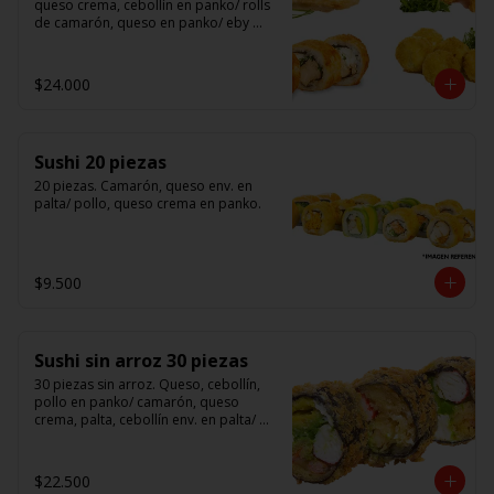
queso crema, cebollín en panko/ rolls 
de camarón, queso en panko/ eby 
furay (camarones apanados)/ ebi balls	
(bolitas rellenas de camarón, queso 
crema)/ gyosas mixtas.
$24.000
Sushi 20 piezas
20 piezas. Camarón, queso env. en 
palta/ pollo, queso crema en panko.
$9.500
Sushi sin arroz 30 piezas
30 piezas sin arroz. Queso, cebollín, 
pollo en panko/ camarón, queso 
crema, palta, cebollín env. en palta/ 						

salmón, kanikama, queso crema en 
panko.

$22.500
(Foto referencial)