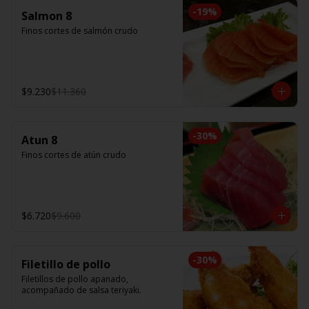
-
19
%
Salmon 8
Finos cortes de salmón crudo
$9.230
$11.360
-
30
%
Atun 8
Finos cortes de atún crudo
$6.720
$9.600
-
30
%
Filetillo de pollo
Filetillos de pollo apanado, 
acompañado de salsa teriyaki.