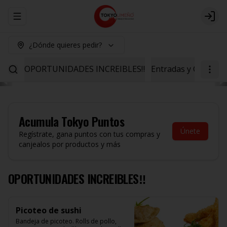
Abrir menu de navegación
Logi
¿Dónde quieres pedir?
OPORTUNIDADES INCREIBLES‼️
Entradas y Ceviche
Acumula
Tokyo Puntos
Únete
Regístrate, gana puntos con tus compras y
canjealos por productos y más
OPORTUNIDADES INCREIBLES‼️
Picoteo de sushi
Bandeja de picoteo. Rolls de pollo, 