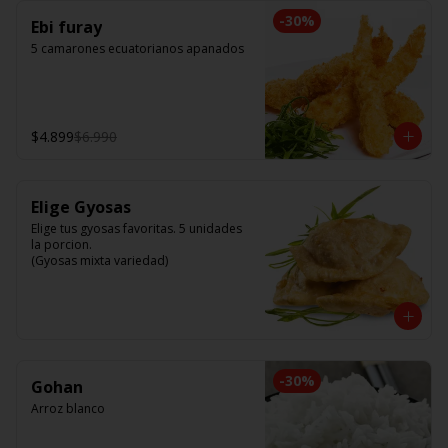
-
30
%
Ebi furay
5 camarones ecuatorianos apanados
$4.899
$6.990
Elige Gyosas
Elige tus gyosas favoritas. 5 unidades 
la porcion. 

(Gyosas mixta variedad)
-
30
%
Gohan
Arroz blanco