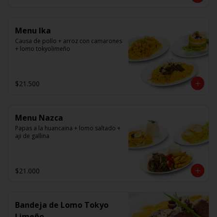
panko.
Menu Ika
Causa de pollo + arroz con camarones 
+ lomo tokyolimeño
$21.500
Menu Nazca
Papas a la huancaina + lomo saltado + 
aji de gallina
$21.000
Bandeja de Lomo Tokyo
Limeño