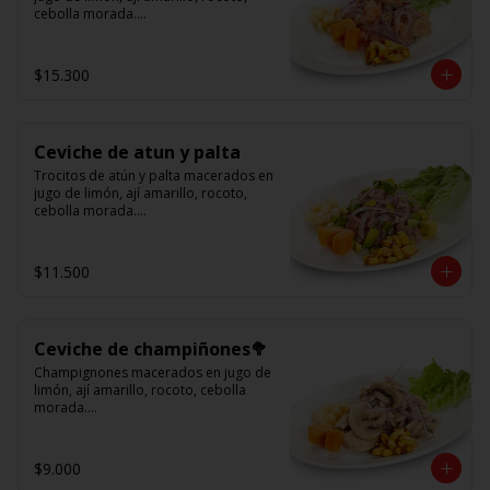
cebolla morada.

Acompañado de choclo peruano, 
cancha y camote dulce.
$15.300
Ceviche de atun y palta
Trocitos de atún y palta macerados en 
jugo de limón, ají amarillo, rocoto, 
cebolla morada.

Acompañado de choclo peruano, 
canchas y camote dulce
$11.500
Ceviche de champiñones🥦
Champignones macerados en jugo de 
limón, ají amarillo, rocoto, cebolla 
morada.

Acompañado de choclo peruano, 
canchas y camote dulce.
$9.000