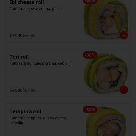
-
30
%
Ebi cheese roll
Camarón, queso crema, palta
$5.040
$7.200
-
30
%
Teri roll
Pollo teriyaki, queso crema, cebollín
$4.550
$6.500
-
30
%
Tempura roll
Camarón tempura, queso crema, 
cebollín