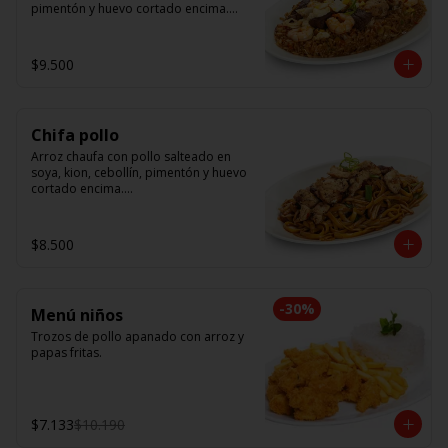
pimentón y huevo cortado encima.

Tallarín con camarón, pollo y res, 
salteado en soya, cebollín, tomate y 
$9.500
cebolla morada.
Chifa pollo
Arroz chaufa con pollo salteado en 
soya, kion, cebollín, pimentón y huevo 
cortado encima.

Tallarín con pollo salteado en soya, 
cebollín, tomate y cebolla morada.
$8.500
-
30
%
Menú niños
Trozos de pollo apanado con arroz y 
papas fritas.
$7.133
$10.190