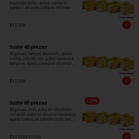
massago/ pollo, queso crema en 
panko/ camarón, palta en sésamo.
$13.500
Sushi 40 piezas
40 piezas. Salmon ahumado, queso 
crema, cebollín env. palta/ kanikama 
tempura, queso crema en sésamo/ 
pollo, queso crema cebollín en panko/ 
camarón, queso crema, en panko.
$17.500
-
23
%
Sushi 60 piezas
60 piezas. Atún, palta en ciboulette/ 
camarón, palta en sésamo/ kanikama, 
queso crema, en salmón/ pollo teri, 
queso crema, cebollín en panko/ 
champi, queso crema, cebollín en 
panko/ camarón, queso crema, en 
$23.550
$30.550