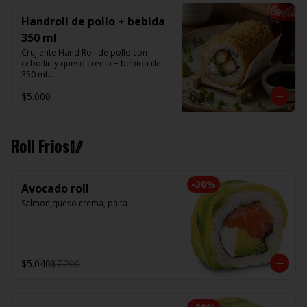
Handroll de pollo + bebida
350 ml
Crujiente Hand Roll de pollo con 
cebollin y queso crema + bebida de 
350 ml

$5.000
Promoción valida de Lunes a viernes 
de 14:00 a 16 hrs
Roll Frios🥢
-
30
%
Avocado roll
Salmon,queso crema, palta
$5.040
$7.200