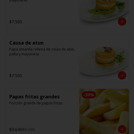
mayonesa.
$7.500
Causa de atun
Papa amarilla rellena de colas de atún, 
palta y mayonesa
$7.500
-
30
%
Papas fritas grandes
Porción grande de papas fritas.
$3.640
$5.200