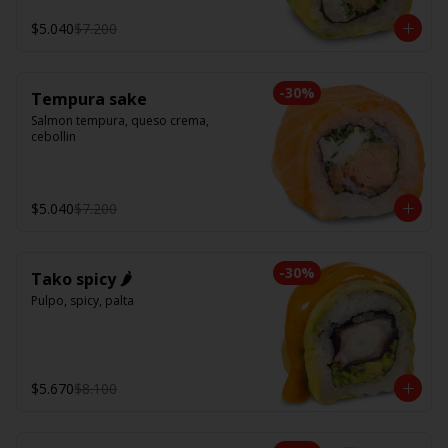
$5.040
$7.200
-
30
%
Tempura sake
Salmon tempura, queso crema, 
cebollin
$5.040
$7.200
-
30
%
Tako spicy 🌶️
Pulpo, spicy, palta
$5.670
$8.100