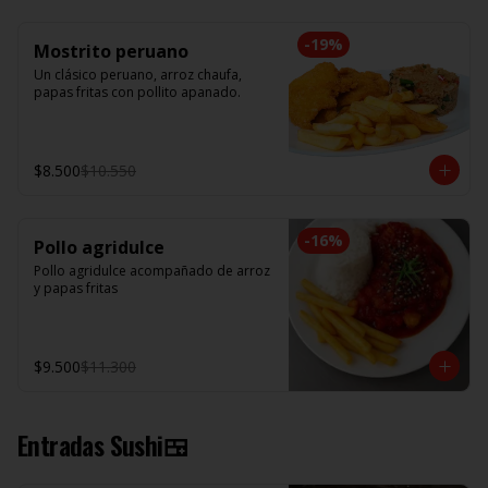
-
19
%
Mostrito peruano
Un clásico peruano, arroz chaufa, 
papas fritas con pollito apanado.
$8.500
$10.550
-
16
%
Pollo agridulce
Pollo agridulce acompañado de arroz 
y papas fritas
$9.500
$11.300
Entradas Sushi🍱