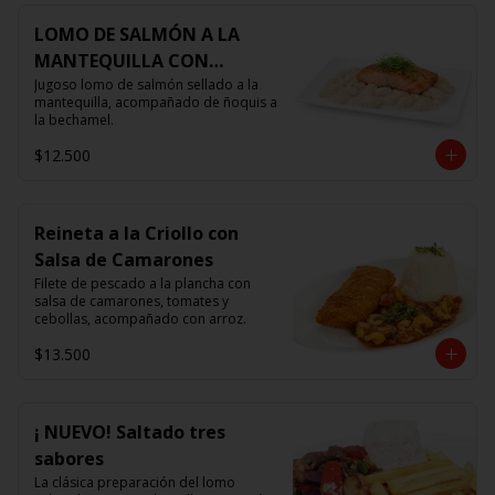
LOMO DE SALMÓN A LA
MANTEQUILLA CON
ÑOQUIS 🧈
Jugoso lomo de salmón sellado a la 
mantequilla, acompañado de ñoquis a 
la bechamel.
$12.500
Reineta a la Criollo con
Salsa de Camarones
Filete de pescado a la plancha con 
salsa de camarones, tomates y 
cebollas, acompañado con arroz.
$13.500
¡ NUEVO! Saltado tres
sabores
La clásica preparación del lomo 