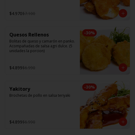
$4.970
$7.100
-
30
%
Quesos Rellenos
Bolitas de queso y camarón en panko. 
Acompañadas de salsa agri dulce. (5 
unidades la porcion)
$4.899
$6.990
-
30
%
Yakitory
Brochetas de pollo en salsa teriyaki
$4.899
$6.990