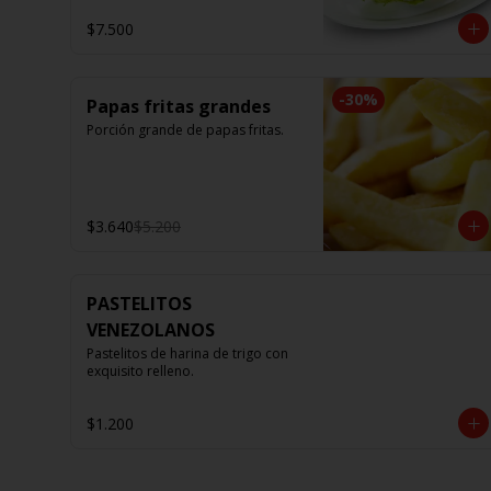
$7.500
-
30
%
Papas fritas grandes
Porción grande de papas fritas.
$3.640
$5.200
PASTELITOS
VENEZOLANOS
Pastelitos de harina de trigo con 
exquisito relleno.
$1.200