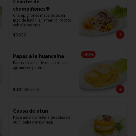
Ceviche de
champiñones🥦
Champignones macerados en 
jugo de limón, ají amarillo, rocoto, 
cebolla morada.

Acompañado de choclo peruano, 
$9.000
canchas y camote dulce.
-
30
%
Papas a la huancaína
Papas en salsa de queso fresco, 
ají, nueces y crema
$4.025
$5.750
Causa de atun
Papa amarilla rellena de colas de 
atún, palta y mayonesa