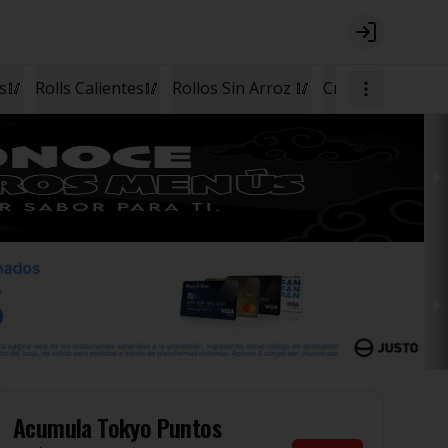
Login
os🥢
Rolls Calientes🥢
Rollos Sin Arroz 🥢
Cremas🥣
Postr
Acumula
Tokyo Puntos