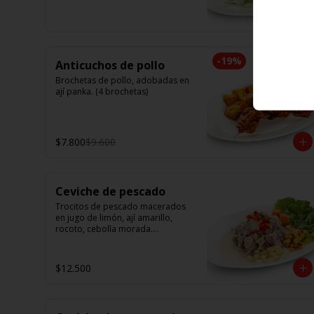
camarón. Elige tu opción favorita. 
(5 unidades iguales en cada 
porción)
-
19
%
Anticuchos de pollo
Brochetas de pollo, adobadas en 
ají panka. (4 brochetas)
$7.800
$9.600
Ceviche de pescado
Trocitos de pescado macerados 
en jugo de limón, ají amarillo, 
rocoto, cebolla morada.

Acompañado de choclo peruano, 
canchas y camote dulce.
$12.500