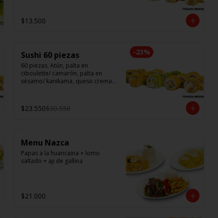
$13.500
-
23
%
Sushi 60 piezas
60 piezas. Atún, palta en 
ciboulette/ camarón, palta en 
sésamo/ kanikama, queso crema, 
en salmón/ pollo teri, queso 
crema, cebollín en panko/ champi, 
queso crema, cebollín en panko/ 
$23.550
$30.550
camarón, queso crema, en panko.
Menu Nazca
Papas a la huancaina + lomo 
saltado + aji de gallina
$21.000