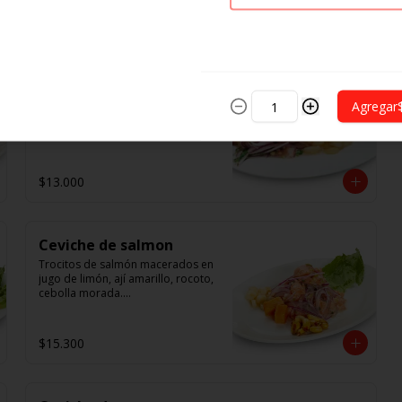
$5.900
Ceviche de la casa
Trocitos de pescado y camarones, 
Agregar
macerados en jugo de limón, ají 
amarillo, rocoto, cebolla morada.

 Acompañado de choclo peruano, 
canchas y camote dulce.
$13.000
Ceviche de salmon
Trocitos de salmón macerados en 
jugo de limón, ají amarillo, rocoto, 
cebolla morada.

Acompañado de choclo peruano, 
cancha y camote dulce.
$15.300