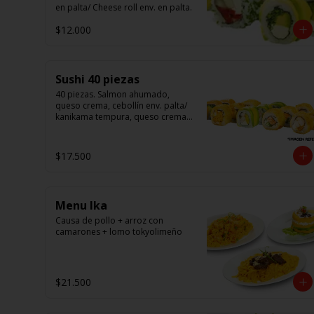
en palta/ Cheese roll env. en palta.
$12.000
Sushi 40 piezas
40 piezas. Salmon ahumado, 
queso crema, cebollín env. palta/ 
kanikama tempura, queso crema 
en sésamo/ pollo, queso crema 
cebollín en panko/ camarón, 
queso crema, en panko.
$17.500
Menu Ika
Causa de pollo + arroz con 
camarones + lomo tokyolimeño
$21.500