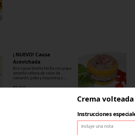
¡ NUEVO! Causa
Acevichada
Rica causa limeña hecha con papa 
amarilla rellena de colas de 
camarón, palta y mayonesa y 
topping de ceviche.
$8.500
Crema volteada
Tequeños de camarón.
Instrucciones especial
5 unidades , acompañada de 
guacamole.