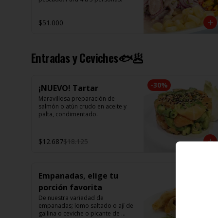
$51.000
Entradas y Ceviches🐟🥟
-
30
%
¡NUEVO! Tartar
Maravillosa preparación de 
salmón o atún crudo en aceite y 
palta, condimentado.
$12.687
$18.125
Empanadas, elige tu
porción favorita
De nuestra variedad de 
empanadas; lomo saltado o ají de 
gallina o ceviche o picante de 