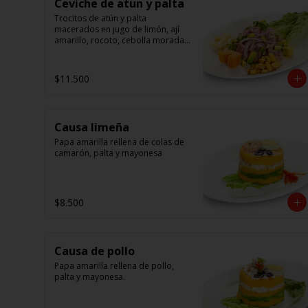
Ceviche de atun y palta
Trocitos de atún y palta 
macerados en jugo de limón, ají 
amarillo, rocoto, cebolla morada.

Acompañado de choclo peruano, 
canchas y camote dulce
$11.500
Causa limeña
Papa amarilla rellena de colas de 
camarón, palta y mayonesa
$8.500
Causa de pollo
Papa amarilla rellena de pollo, 
palta y mayonesa.