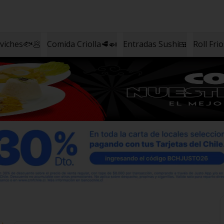
eviches🐟🥟
Comida Criolla🥩🍛
Entradas Sushi🍱
Roll Fri