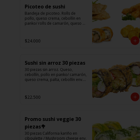
Picoteo de sushi
Bandeja de picoteo. Rolls de 
pollo, queso crema, cebollín en 
panko/ rolls de camarón, queso 
en panko/ eby furay (camarones 
apanados)/ ebi balls	(bolitas 
rellenas de camarón, queso 
$24.000
crema)/ gyosas mixtas.
Sushi sin arroz 30 piezas
30 piezas sin arroz. Queso, 
cebollín, pollo en panko/ camarón, 
queso crema, palta, cebollín env. 
en palta/ 						

salmón, kanikama, queso crema 
en panko.

$22.500
(Foto referencial)
Promo sushi veggie 30
piezas🥦
30 piezas California kariño en 
ciboulette / Mushroom cheese env. 