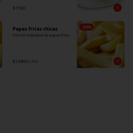
$7.500
-
30
%
Papas fritas chicas
Porción individual de papas fritas.
$1.680
$2.400