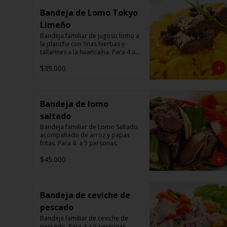
Bandeja de Lomo Tokyo
Limeño
Bandeja familiar de jugoso lomo a 
la plancha con finas hierbas y 
tallarines a la huancaína. Para 4 a 5 
personas.
$39.000
Bandeja de lomo
saltado
Bandeja familiar de Lomo Saltado, 
acompañado de arroz y papas 
fritas. Para 4  a 5 personas.
$45.000
Bandeja de ceviche de
pescado
Bandeja familiar de ceviche de 
pescado. Para 4 a 5 personas.