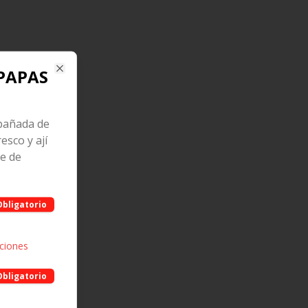
PAPAS
Close
pañada de
esco y ají
e de
Obligatorio
pciones
Obligatorio