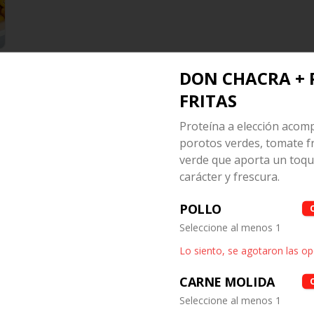
DON CHACRA + 
FRITAS
Proteína a elección acom
¡ NUEVO! Causa
porotos verdes, tomate fr
Acevichada
verde que aporta un toqu
Rica causa limeña hecha con papa 
amarilla rellena de colas de 
carácter y frescura.
camarón, palta y mayonesa y 
topping de ceviche.
$8.500
POLLO
Seleccione al menos 1
Lo siento, se agotaron las o
Tequeños de camarón.
5 unidades , acompañada de 
CARNE MOLIDA
guacamole.
Seleccione al menos 1