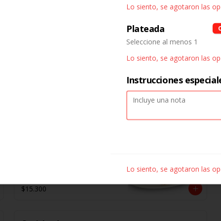
Lo siento, se agotaron las o
$5.900
Plateada
Seleccione al menos 1
Ceviche de la casa
Trocitos de pescado y camarones, 
Lo siento, se agotaron las o
macerados en jugo de limón, ají 
amarillo, rocoto, cebolla morada.

Instrucciones especial
 Acompañado de choclo peruano, 
canchas y camote dulce.
$13.000
Ceviche de salmon
Trocitos de salmón macerados en 
jugo de limón, ají amarillo, rocoto, 
cebolla morada.

Lo siento, se agotaron las o
Acompañado de choclo peruano, 
cancha y camote dulce.
$15.300