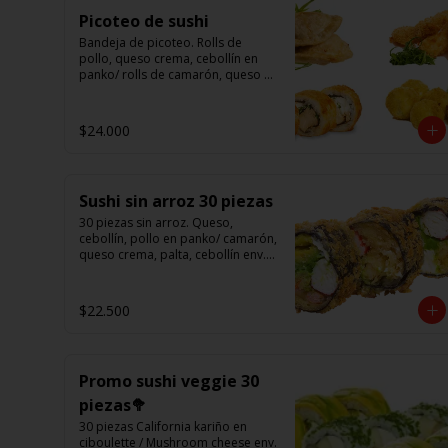
Picoteo de sushi
Bandeja de picoteo. Rolls de 
pollo, queso crema, cebollín en 
panko/ rolls de camarón, queso 
en panko/ eby furay (camarones 
apanados)/ ebi balls	(bolitas 
rellenas de camarón, queso 
$24.000
crema)/ gyosas mixtas.
Sushi sin arroz 30 piezas
30 piezas sin arroz. Queso, 
cebollín, pollo en panko/ camarón, 
queso crema, palta, cebollín env. 
en palta/ 						

salmón, kanikama, queso crema 
en panko.

$22.500
(Foto referencial)
Promo sushi veggie 30
piezas🥦
30 piezas California kariño en 
ciboulette / Mushroom cheese env. 