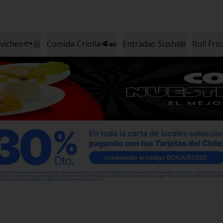
eviches🐟🥟
Comida Criolla🥩🍛
Entradas Sushi🍱
Roll Fri