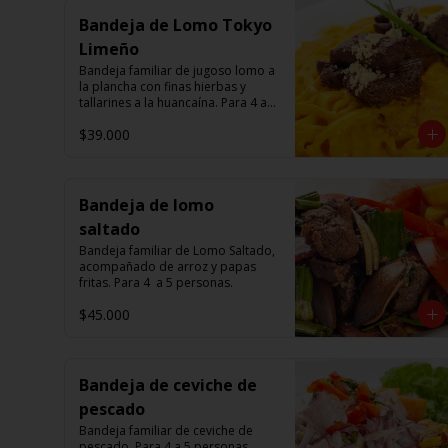
Bandeja de Lomo Tokyo
Limeño
Bandeja familiar de jugoso lomo a 
la plancha con finas hierbas y 
tallarines a la huancaína. Para 4 a 5 
personas.
$39.000
Bandeja de lomo
saltado
Bandeja familiar de Lomo Saltado, 
acompañado de arroz y papas 
fritas. Para 4  a 5 personas.
$45.000
Bandeja de ceviche de
pescado
Bandeja familiar de ceviche de 
pescado. Para 4 a 5 personas.