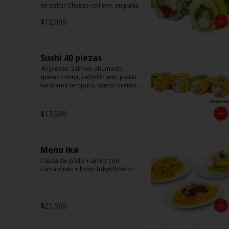
en palta/ Cheese roll env. en palta.
$12.000
Sushi 40 piezas
40 piezas. Salmon ahumado, 
queso crema, cebollín env. palta/ 
kanikama tempura, queso crema 
en sésamo/ pollo, queso crema 
cebollín en panko/ camarón, 
queso crema, en panko.
$17.500
Menu Ika
Causa de pollo + arroz con 
camarones + lomo tokyolimeño
$21.500