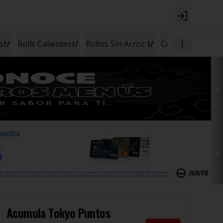
Login
os🥢
Rolls Calientes🥢
Rollos Sin Arroz 🥢
Cremas🥣
Postr
Acumula
Tokyo Puntos