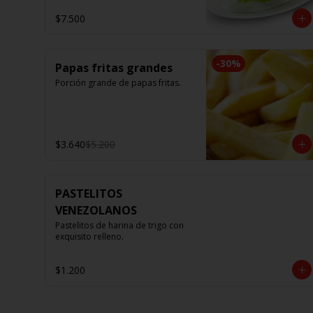
$7.500
-
30
%
Papas fritas grandes
Porción grande de papas fritas.
$3.640
$5.200
PASTELITOS
VENEZOLANOS
Pastelitos de harina de trigo con 
exquisito relleno.
$1.200