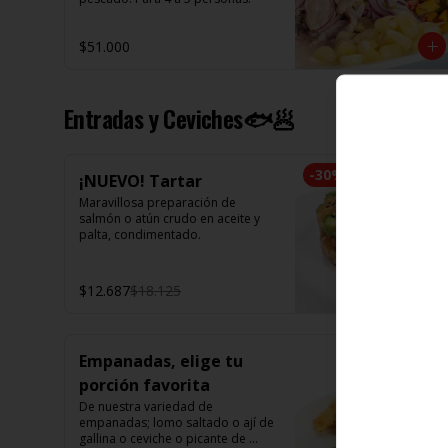
$51.000
Entradas y Ceviches🐟🥟
-
30
%
¡NUEVO! Tartar
Maravillosa preparación de 
salmón o atún crudo en aceite y 
palta, condimentado.
$12.687
$18.125
Empanadas, elige tu
porción favorita
De nuestra variedad de 
empanadas; lomo saltado o ají de 
gallina o ceviche o picante de 