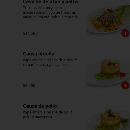
Ceviche de atun y palta
Trocitos de atún y palta 
macerados en jugo de limón, ají 
amarillo, rocoto, cebolla morada.

Acompañado de choclo peruano, 
canchas y camote dulce
$11.500
Causa limeña
Papa amarilla rellena de colas de 
camarón, palta y mayonesa
$8.500
Causa de pollo
Papa amarilla rellena de pollo, 
palta y mayonesa.