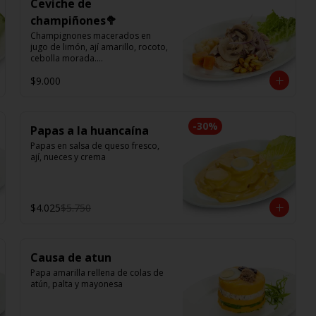
Ceviche de
champiñones🥦
Champignones macerados en 
jugo de limón, ají amarillo, rocoto, 
cebolla morada.

Acompañado de choclo peruano, 
$9.000
canchas y camote dulce.
-
30
%
Papas a la huancaína
Papas en salsa de queso fresco, 
ají, nueces y crema
$4.025
$5.750
Causa de atun
Papa amarilla rellena de colas de 
atún, palta y mayonesa