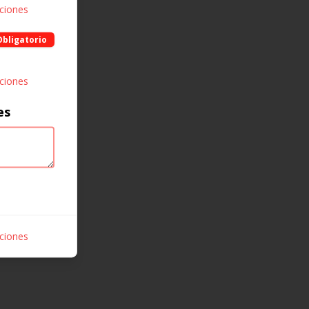
pciones
Obligatorio
pciones
es
pciones