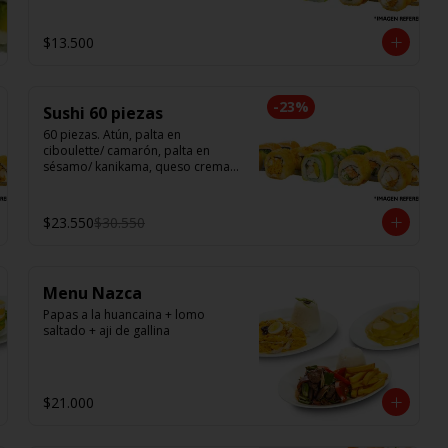
$13.500
-
23
%
Sushi 60 piezas
60 piezas. Atún, palta en 
ciboulette/ camarón, palta en 
sésamo/ kanikama, queso crema, 
en salmón/ pollo teri, queso 
crema, cebollín en panko/ champi, 
queso crema, cebollín en panko/ 
$23.550
$30.550
camarón, queso crema, en panko.
Menu Nazca
Papas a la huancaina + lomo 
saltado + aji de gallina
$21.000