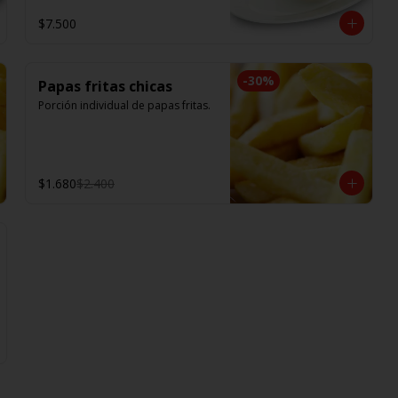
$7.500
-
30
%
Papas fritas chicas
Porción individual de papas fritas.
$1.680
$2.400