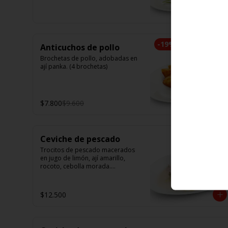
camarón. Elige tu opción favorita. 
(5 unidades iguales en cada 
porción)
-
19
%
Anticuchos de pollo
Brochetas de pollo, adobadas en 
ají panka. (4 brochetas)
$7.800
$9.600
Ceviche de pescado
Trocitos de pescado macerados 
en jugo de limón, ají amarillo, 
rocoto, cebolla morada.

Acompañado de choclo peruano, 
canchas y camote dulce.
$12.500