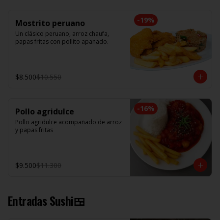
-
19
%
Mostrito peruano
Un clásico peruano, arroz chaufa, 
papas fritas con pollito apanado.
$8.500
$10.550
-
16
%
Pollo agridulce
Pollo agridulce acompañado de arroz 
y papas fritas
$9.500
$11.300
Entradas Sushi🍱