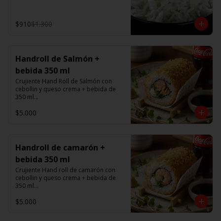
$910
$1.300
Handroll de Salmón +
bebida 350 ml
Crujiente Hand Roll de Salmón con 
cebollin y queso crema + bebida de 
350 ml

$5.000
Promoción valida de Lunes a viernes 
de 14:00 a 16 hrs
Handroll de camarón +
bebida 350 ml
Crujiente Hand roll de camarón con 
cebollin y queso crema + bebida de 
350 ml

$5.000
Promoción valida de Lunes a viernes 
de 14:00 a 16 hrs