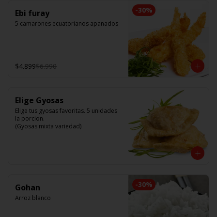
-
30
%
Ebi furay
5 camarones ecuatorianos apanados
$4.899
$6.990
Elige Gyosas
Elige tus gyosas favoritas. 5 unidades 
la porcion. 

(Gyosas mixta variedad)
-
30
%
Gohan
Arroz blanco