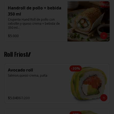
Handroll de pollo + bebida
350 ml
Crujiente Hand Roll de pollo con 
cebollin y queso crema + bebida de 
350 ml

$5.000
Promoción valida de Lunes a viernes 
de 14:00 a 16 hrs
Roll Frios🥢
-
30
%
Avocado roll
Salmon,queso crema, palta
$5.040
$7.200