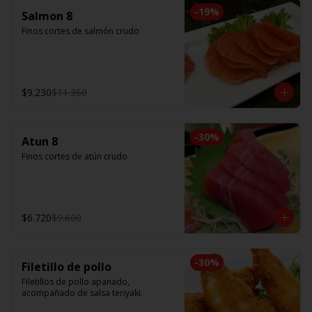
-
19
%
Salmon 8
Finos cortes de salmón crudo
$9.230
$11.360
-
30
%
Atun 8
Finos cortes de atún crudo
$6.720
$9.600
-
30
%
Filetillo de pollo
Filetillos de pollo apanado, 
acompañado de salsa teriyaki.