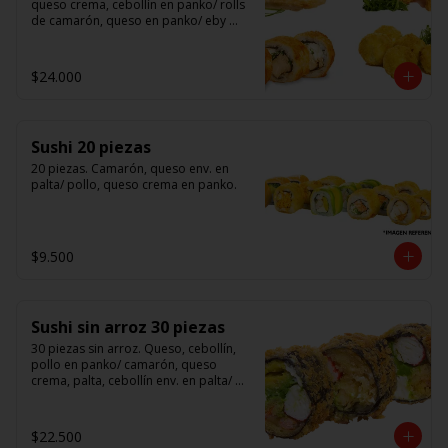
queso crema, cebollín en panko/ rolls 
de camarón, queso en panko/ eby 
furay (camarones apanados)/ ebi balls	
(bolitas rellenas de camarón, queso 
crema)/ gyosas mixtas.
$24.000
Sushi 20 piezas
20 piezas. Camarón, queso env. en 
palta/ pollo, queso crema en panko.
$9.500
Sushi sin arroz 30 piezas
30 piezas sin arroz. Queso, cebollín, 
pollo en panko/ camarón, queso 
crema, palta, cebollín env. en palta/ 						

salmón, kanikama, queso crema en 
panko.

$22.500
(Foto referencial)