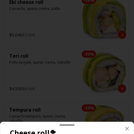
-
30
%
Ebi cheese roll
Camarón, queso crema, palta
$5.040
$7.200
-
30
%
Teri roll
Pollo teriyaki, queso crema, cebollín
$4.550
$6.500
-
30
%
Tempura roll
Camarón tempura, queso crema, 
cebollín
Cheese roll🥦