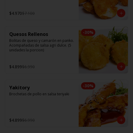
$4.970
$7.100
-
30
%
Quesos Rellenos
Bolitas de queso y camarón en panko. 
Acompañadas de salsa agri dulce. (5 
unidades la porcion)
$4.899
$6.990
-
30
%
Yakitory
Brochetas de pollo en salsa teriyaki
$4.899
$6.990