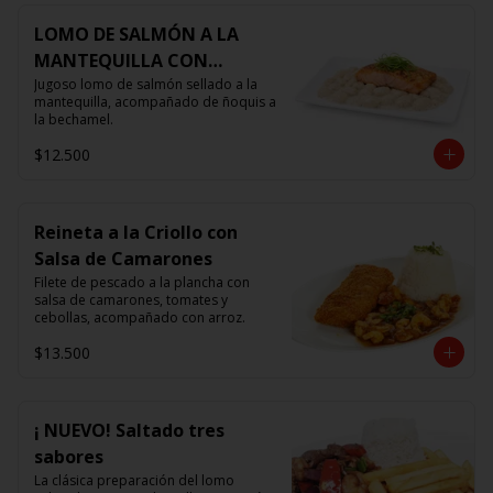
LOMO DE SALMÓN A LA
MANTEQUILLA CON
ÑOQUIS 🧈
Jugoso lomo de salmón sellado a la 
mantequilla, acompañado de ñoquis a 
la bechamel.
$12.500
Reineta a la Criollo con
Salsa de Camarones
Filete de pescado a la plancha con 
salsa de camarones, tomates y 
cebollas, acompañado con arroz.
$13.500
¡ NUEVO! Saltado tres
sabores
La clásica preparación del lomo 