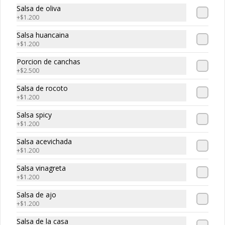
-
30
%
Maguro roll
Salsa de oliva
Atun, palta, queso
+
$1.200
Salsa huancaina
+
$1.200
$5.320
$7.600
Porcion de canchas
+
$2.500
Salsa de rocoto
-
30
%
Edo roll
+
$1.200
Camaron, salmon, queso crema
Salsa spicy
+
$1.200
Salsa acevichada
$5.530
+
$1.200
$7.900
Salsa vinagreta
+
$1.200
-
30
%
Smoked roll
Salsa de ajo
Salmon ahumado, queso cream, 
+
$1.200
cebollin
Salsa de la casa