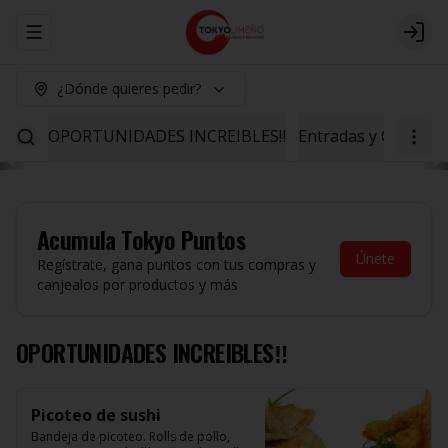
Abrir menu de navegación
Logi
¿Dónde quieres pedir?
OPORTUNIDADES INCREIBLES‼️
Entradas y Ceviche
Acumula
Tokyo Puntos
Únete
Regístrate, gana puntos con tus compras y
canjealos por productos y más
OPORTUNIDADES INCREIBLES‼️
Picoteo de sushi
Bandeja de picoteo. Rolls de pollo, 