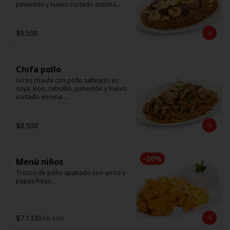
pimentón y huevo cortado encima.

Tallarín con camarón, pollo y res, 
salteado en soya, cebollín, tomate y 
$9.500
cebolla morada.
Chifa pollo
Arroz chaufa con pollo salteado en 
soya, kion, cebollín, pimentón y huevo 
cortado encima.

Tallarín con pollo salteado en soya, 
cebollín, tomate y cebolla morada.
$8.500
-
30
%
Menú niños
Trozos de pollo apanado con arroz y 
papas fritas.
$7.133
$10.190