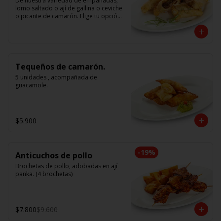
De nuestra variedad de empanadas; 
lomo saltado o ají de gallina o ceviche 
o picante de camarón. Elige tu opción 
favorita. (5 unidades iguales en cada 
porción)
Tequeños de camarón.
5 unidades , acompañada de 
guacamole.
$5.900
-
19
%
Anticuchos de pollo
Brochetas de pollo, adobadas en ají 
panka. (4 brochetas)
$7.800
$9.600