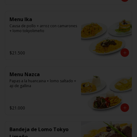
panko.
Menu Ika
Causa de pollo + arroz con camarones 
+ lomo tokyolimeño
$21.500
Menu Nazca
Papas a la huancaina + lomo saltado + 
aji de gallina
$21.000
Bandeja de Lomo Tokyo
Limeño