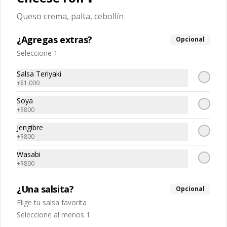
$5.040
$7.200
Queso crema, palta, cebollín
¿Agregas extras?
Opcional
-
30
%
Tempura sake
Seleccione 1
Salmon tempura, queso crema, 
cebollin
Salsa Teriyaki
+
$1.000
Soya
$5.040
$7.200
+
$800
Jengibre
+
$800
-
30
%
Tako spicy 🌶️
Pulpo, spicy, palta
Wasabi
+
$800
¿Una salsita?
Opcional
$5.670
$8.100
Elige tu salsa favorita
Seleccione al menos 1