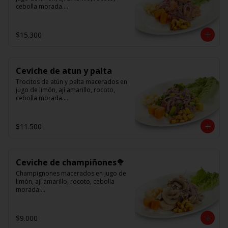
cebolla morada.

Acompañado de choclo peruano, 
cancha y camote dulce.
$15.300
Ceviche de atun y palta
Trocitos de atún y palta macerados en 
jugo de limón, ají amarillo, rocoto, 
cebolla morada.

Acompañado de choclo peruano, 
canchas y camote dulce
$11.500
Ceviche de champiñones🥦
Champignones macerados en jugo de 
limón, ají amarillo, rocoto, cebolla 
morada.

Acompañado de choclo peruano, 
canchas y camote dulce.
$9.000