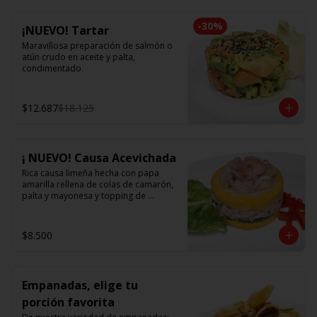
-
30
%
¡NUEVO! Tartar
Maravillosa preparación de salmón o 
atún crudo en aceite y palta, 
condimentado.
$12.687
$18.125
¡ NUEVO! Causa Acevichada
Rica causa limeña hecha con papa 
amarilla rellena de colas de camarón, 
palta y mayonesa y topping de 
ceviche.
$8.500
Empanadas, elige tu
porción favorita