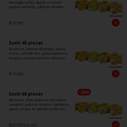
massago/ pollo, queso crema en 
panko/ camarón, palta en sésamo.
$13.500
Sushi 40 piezas
40 piezas. Salmon ahumado, queso 
crema, cebollín env. palta/ kanikama 
tempura, queso crema en sésamo/ 
pollo, queso crema cebollín en panko/ 
camarón, queso crema, en panko.
$17.500
-
23
%
Sushi 60 piezas
60 piezas. Atún, palta en ciboulette/ 
camarón, palta en sésamo/ kanikama, 
queso crema, en salmón/ pollo teri, 
queso crema, cebollín en panko/ 
champi, queso crema, cebollín en 
panko/ camarón, queso crema, en 
$23.550
$30.550