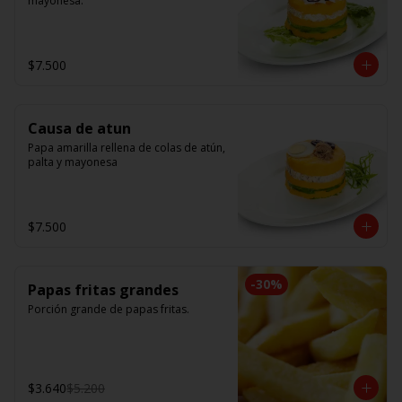
mayonesa.
$7.500
Causa de atun
Papa amarilla rellena de colas de atún, 
palta y mayonesa
$7.500
-
30
%
Papas fritas grandes
Porción grande de papas fritas.
$3.640
$5.200