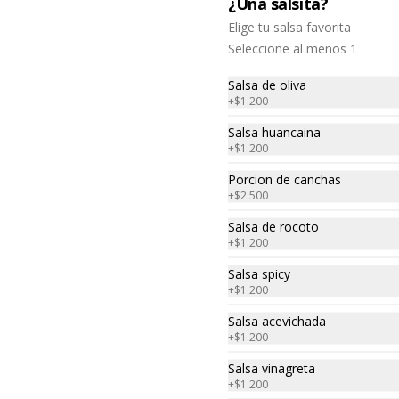
¿Una salsita?
$5.900
Elige tu salsa favorita
Seleccione al menos 1
Ceviche de la casa
Salsa de oliva
+
$1.200
Trocitos de pescado y camarones, 
macerados en jugo de limón, ají 
amarillo, rocoto, cebolla morada.

Salsa huancaina
 Acompañado de choclo peruano, 
+
$1.200
canchas y camote dulce.
Porcion de canchas
$13.000
+
$2.500
Salsa de rocoto
Ceviche de salmon
+
$1.200
Trocitos de salmón macerados en 
Salsa spicy
jugo de limón, ají amarillo, rocoto, 
+
$1.200
cebolla morada.

Acompañado de choclo peruano, 
cancha y camote dulce.
Salsa acevichada
+
$1.200
$15.300
Salsa vinagreta
+
$1.200