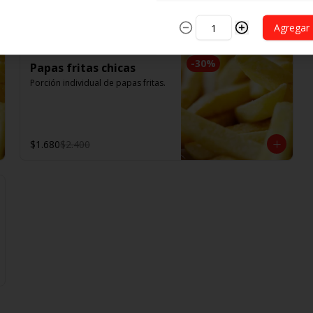
$7.500
Agregar
-
30
%
Papas fritas chicas
Porción individual de papas fritas.
$1.680
$2.400