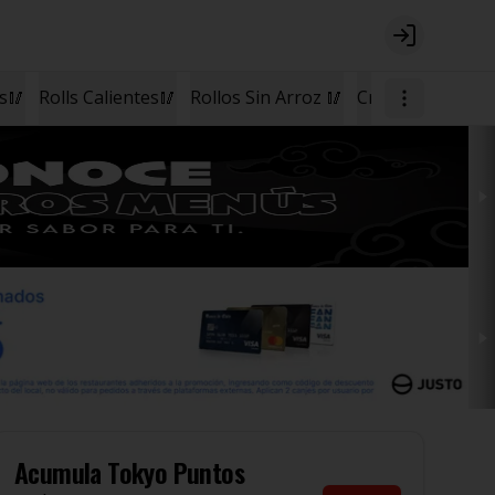
Login
os🥢
Rolls Calientes🥢
Rollos Sin Arroz 🥢
Cremas🥣
Postr
Acumula
Tokyo Puntos