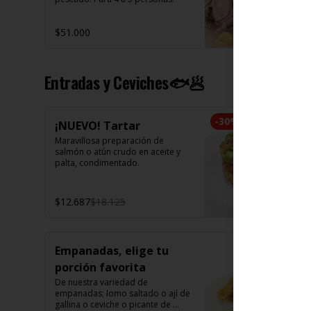
$51.000
Entradas y Ceviches🐟🥟
-
30
%
¡NUEVO! Tartar
Maravillosa preparación de 
salmón o atún crudo en aceite y 
palta, condimentado.
$12.687
$18.125
Empanadas, elige tu
porción favorita
De nuestra variedad de 
empanadas; lomo saltado o ají de 
gallina o ceviche o picante de 