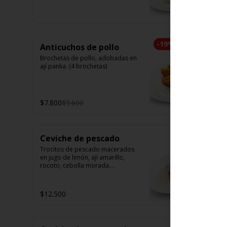
camarón. Elige tu opción favorita. 
(5 unidades iguales en cada 
porción)
-
19
%
Anticuchos de pollo
Brochetas de pollo, adobadas en 
ají panka. (4 brochetas)
$7.800
$9.600
Ceviche de pescado
Trocitos de pescado macerados 
en jugo de limón, ají amarillo, 
rocoto, cebolla morada.

Acompañado de choclo peruano, 
canchas y camote dulce.
$12.500