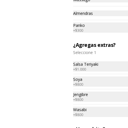
Almendras
Panko
+
$300
¿Agregas extras?
¡ NUEVO! Causa
Seleccione 1
Acevichada
Salsa Teriyaki
Rica causa limeña hecha con papa 
+
$1.000
amarilla rellena de colas de 
camarón, palta y mayonesa y 
topping de ceviche.
Soya
$8.500
+
$800
Jengibre
+
$800
Tequeños de camarón.
Wasabi
5 unidades , acompañada de 
guacamole.
+
$800