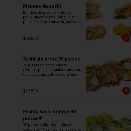
Picoteo de sushi
Bandeja de picoteo. Rolls de 
pollo, queso crema, cebollín en 
panko/ rolls de camarón, queso 
en panko/ eby furay (camarones 
apanados)/ ebi balls	(bolitas 
rellenas de camarón, queso 
$24.000
crema)/ gyosas mixtas.
Sushi sin arroz 30 piezas
30 piezas sin arroz. Queso, 
cebollín, pollo en panko/ camarón, 
queso crema, palta, cebollín env. 
en palta/ 						

salmón, kanikama, queso crema 
en panko.

$22.500
(Foto referencial)
Promo sushi veggie 30
piezas🥦
30 piezas California kariño en 
ciboulette / Mushroom cheese env. 