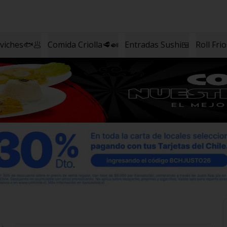
eviches🐟🥟
Comida Criolla🥩🍛
Entradas Sushi🍱
Roll Fri