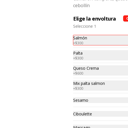
cebollín
Bandeja de arroz
chaufa 3 sabores
Elige la envoltura
Bandeja familiar de arroz chaufa 
de lomo, pollo y camarones. Para 
Seleccione 1
4 a 5 personas.
Salmón
$37.000
+
$300
Palta
Bandeja de aji de
+
$300
gallina
Queso Crema
Bandeja familiar de a ají de Gallina 
+
$600
familiar acompañado de arroz. 
Para 4 a 5 personas.
Mix palta salmon
+
$300
$35.000
Sesamo
Ciboulette
Massago