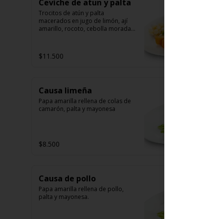
Ceviche de atun y palta
Trocitos de atún y palta 
macerados en jugo de limón, ají 
amarillo, rocoto, cebolla morada.

Acompañado de choclo peruano, 
canchas y camote dulce
$11.500
Causa limeña
Papa amarilla rellena de colas de 
camarón, palta y mayonesa
$8.500
Causa de pollo
Papa amarilla rellena de pollo, 
palta y mayonesa.