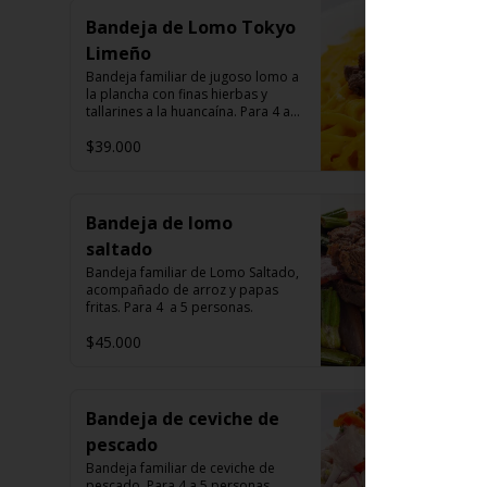
Bandeja de Lomo Tokyo
Limeño
Bandeja familiar de jugoso lomo a 
la plancha con finas hierbas y 
tallarines a la huancaína. Para 4 a 5 
personas.
$39.000
Bandeja de lomo
saltado
Bandeja familiar de Lomo Saltado, 
acompañado de arroz y papas 
fritas. Para 4  a 5 personas.
$45.000
Bandeja de ceviche de
pescado
Bandeja familiar de ceviche de 
pescado. Para 4 a 5 personas.