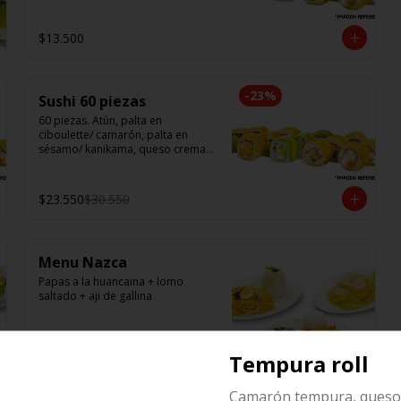
$13.500
-
23
%
Sushi 60 piezas
60 piezas. Atún, palta en 
ciboulette/ camarón, palta en 
sésamo/ kanikama, queso crema, 
en salmón/ pollo teri, queso 
crema, cebollín en panko/ champi, 
queso crema, cebollín en panko/ 
$23.550
$30.550
camarón, queso crema, en panko.
Menu Nazca
Papas a la huancaina + lomo 
saltado + aji de gallina
Tempura roll
$21.000
Camarón tempura, queso