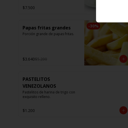
$7.500
-
30
%
Papas fritas grandes
Porción grande de papas fritas.
$3.640
$5.200
PASTELITOS
VENEZOLANOS
Pastelitos de harina de trigo con 
exquisito relleno.
$1.200