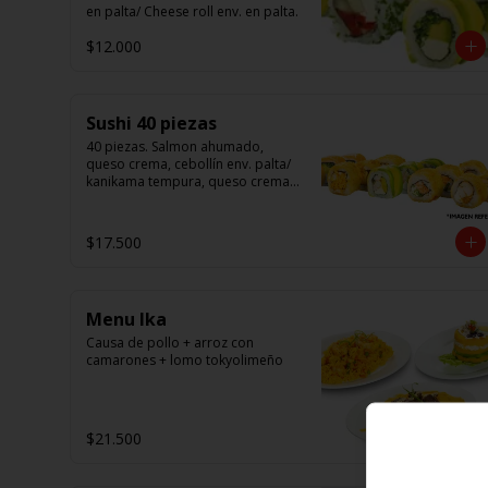
en palta/ Cheese roll env. en palta.
$12.000
Sushi 40 piezas
40 piezas. Salmon ahumado, 
queso crema, cebollín env. palta/ 
kanikama tempura, queso crema 
en sésamo/ pollo, queso crema 
cebollín en panko/ camarón, 
queso crema, en panko.
$17.500
Menu Ika
Causa de pollo + arroz con 
camarones + lomo tokyolimeño
$21.500