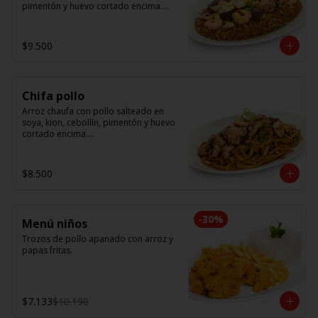
pimentón y huevo cortado encima.

Tallarín con camarón, pollo y res, 
salteado en soya, cebollín, tomate y 
$9.500
cebolla morada.
Chifa pollo
Arroz chaufa con pollo salteado en 
soya, kion, cebollín, pimentón y huevo 
cortado encima.

Tallarín con pollo salteado en soya, 
cebollín, tomate y cebolla morada.
$8.500
-
30
%
Menú niños
Trozos de pollo apanado con arroz y 
papas fritas.
$7.133
$10.190