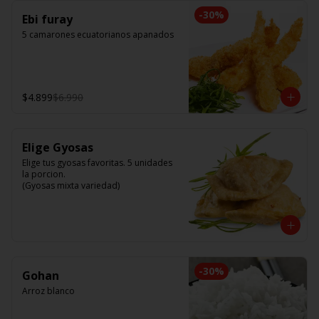
-
30
%
Ebi furay
5 camarones ecuatorianos apanados
$4.899
$6.990
Elige Gyosas
Elige tus gyosas favoritas. 5 unidades 
la porcion. 

(Gyosas mixta variedad)
-
30
%
Gohan
Arroz blanco