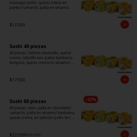
massago/ pollo, queso crema en 
panko/ camarón, palta en sésamo.
$13.500
Sushi 40 piezas
40 piezas. Salmon ahumado, queso 
crema, cebollín env. palta/ kanikama 
tempura, queso crema en sésamo/ 
pollo, queso crema cebollín en panko/ 
camarón, queso crema, en panko.
$17.500
-
23
%
Sushi 60 piezas
60 piezas. Atún, palta en ciboulette/ 
camarón, palta en sésamo/ kanikama, 
queso crema, en salmón/ pollo teri, 
queso crema, cebollín en panko/ 
champi, queso crema, cebollín en 
panko/ camarón, queso crema, en 
$23.550
$30.550