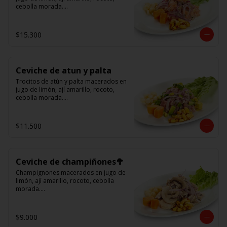
cebolla morada.

Acompañado de choclo peruano, 
cancha y camote dulce.
$15.300
Ceviche de atun y palta
Trocitos de atún y palta macerados en 
jugo de limón, ají amarillo, rocoto, 
cebolla morada.

Acompañado de choclo peruano, 
canchas y camote dulce
$11.500
Ceviche de champiñones🥦
Champignones macerados en jugo de 
limón, ají amarillo, rocoto, cebolla 
morada.

Acompañado de choclo peruano, 
canchas y camote dulce.
$9.000