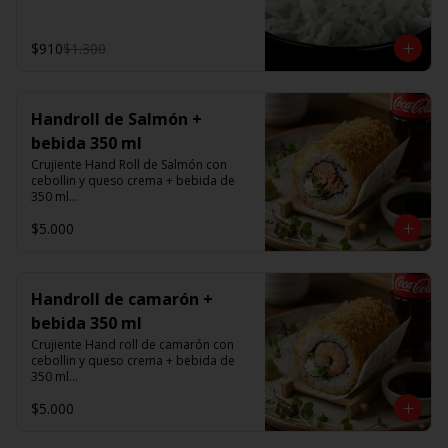
$910
$1.300
Handroll de Salmón +
bebida 350 ml
Crujiente Hand Roll de Salmón con 
cebollin y queso crema + bebida de 
350 ml

$5.000
Promoción valida de Lunes a viernes 
de 14:00 a 16 hrs
Handroll de camarón +
bebida 350 ml
Crujiente Hand roll de camarón con 
cebollin y queso crema + bebida de 
350 ml

$5.000
Promoción valida de Lunes a viernes 
de 14:00 a 16 hrs