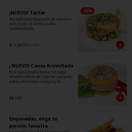
-
30
%
¡NUEVO! Tartar
Maravillosa preparación de salmón o 
atún crudo en aceite y palta, 
condimentado.
$12.687
$18.125
¡ NUEVO! Causa Acevichada
Rica causa limeña hecha con papa 
amarilla rellena de colas de camarón, 
palta y mayonesa y topping de 
ceviche.
$8.500
Empanadas, elige tu
porción favorita