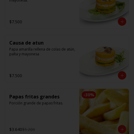
mayonesa.
$7.500
Causa de atun
Papa amarilla rellena de colas de atún, 
palta y mayonesa
$7.500
-
30
%
Papas fritas grandes
Porción grande de papas fritas.
$3.640
$5.200