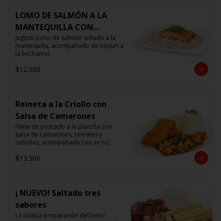
LOMO DE SALMÓN A LA
MANTEQUILLA CON
ÑOQUIS 🧈
Jugoso lomo de salmón sellado a la 
mantequilla, acompañado de ñoquis a 
la bechamel.
$12.500
Reineta a la Criollo con
Salsa de Camarones
Filete de pescado a la plancha con 
salsa de camarones, tomates y 
cebollas, acompañado con arroz.
$13.500
¡ NUEVO! Saltado tres
sabores
La clásica preparación del lomo 