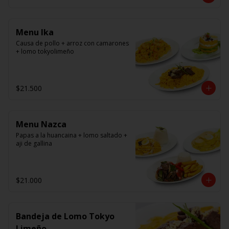
panko.
Menu Ika
Causa de pollo + arroz con camarones 
+ lomo tokyolimeño
$21.500
Menu Nazca
Papas a la huancaina + lomo saltado + 
aji de gallina
$21.000
Bandeja de Lomo Tokyo
Limeño