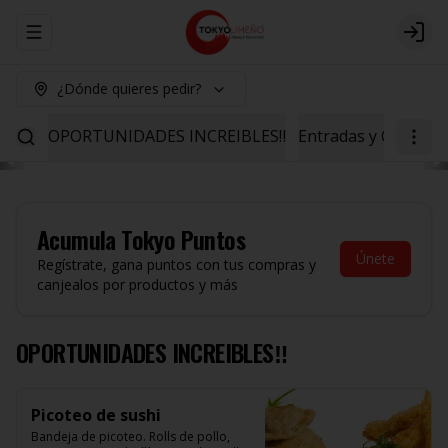
Abrir menu de navegación
Logi
¿Dónde quieres pedir?
OPORTUNIDADES INCREIBLES‼️
Entradas y Ceviche
Acumula
Tokyo Puntos
Únete
Regístrate, gana puntos con tus compras y
canjealos por productos y más
OPORTUNIDADES INCREIBLES‼️
Picoteo de sushi
Bandeja de picoteo. Rolls de pollo, 