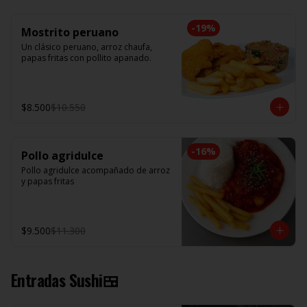
-
19
%
Mostrito peruano
Un clásico peruano, arroz chaufa, 
papas fritas con pollito apanado.
$8.500
$10.550
-
16
%
Pollo agridulce
Pollo agridulce acompañado de arroz 
y papas fritas
$9.500
$11.300
Entradas Sushi🍱