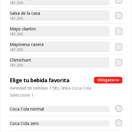
-
30
%
Maguro roll
+
$1.200
Atun, palta, queso
Salsa de la casa
+
$1.200
Mayo cilantro
+
$1.200
$5.320
$7.600
Mayonesa casera
+
$1.200
-
30
%
Edo roll
Chimichurri
Camaron, salmon, queso crema
+
$1.200
Elige tu bebida favorita
Obligatorio
Variedad de bebidas 1.5lts, línea Coca Cola
$5.530
$7.900
Seleccione 1
-
30
%
Smoked roll
Coca Cola normal
Salmon ahumado, queso cream, 
cebollin
Coca Cola zero