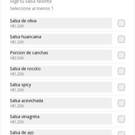
Elige tu salsa favorita
Seleccione al menos 1
$5.040
$7.200
Salsa de oliva
+
$1.200
-
30
%
Tempura sake
Salmon tempura, queso crema, 
Salsa huancaina
cebollin
+
$1.200
Porcion de canchas
+
$2.500
$5.040
$7.200
Salsa de rocoto
+
$1.200
-
30
%
Tako spicy 🌶️
Salsa spicy
+
$1.200
Pulpo, spicy, palta
Salsa acevichada
+
$1.200
Salsa vinagreta
$5.670
$8.100
+
$1.200
Salsa de ajo