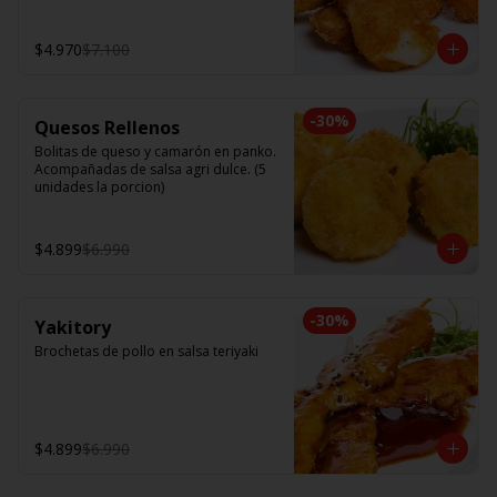
$4.970
$7.100
-
30
%
Quesos Rellenos
Bolitas de queso y camarón en panko. 
Acompañadas de salsa agri dulce. (5 
unidades la porcion)
$4.899
$6.990
-
30
%
Yakitory
Brochetas de pollo en salsa teriyaki
$4.899
$6.990