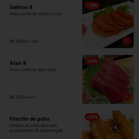
-
19
%
Salmon 8
Finos cortes de salmón crudo
$9.230
$11.360
-
30
%
Atun 8
Finos cortes de atún crudo
$6.720
$9.600
-
30
%
Filetillo de pollo
Filetillos de pollo apanado, 
acompañado de salsa teriyaki.