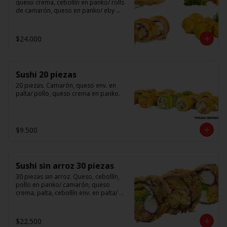
queso crema, cebollín en panko/ rolls 
de camarón, queso en panko/ eby 
furay (camarones apanados)/ ebi balls	
(bolitas rellenas de camarón, queso 
crema)/ gyosas mixtas.
$24.000
Sushi 20 piezas
20 piezas. Camarón, queso env. en 
palta/ pollo, queso crema en panko.
$9.500
Sushi sin arroz 30 piezas
30 piezas sin arroz. Queso, cebollín, 
pollo en panko/ camarón, queso 
crema, palta, cebollín env. en palta/ 						

salmón, kanikama, queso crema en 
panko.

$22.500
(Foto referencial)