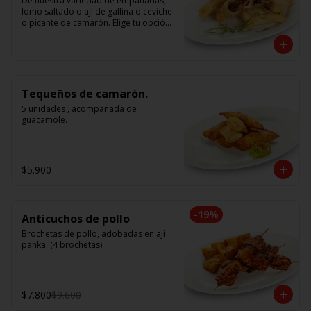
De nuestra variedad de empanadas; 
lomo saltado o ají de gallina o ceviche 
o picante de camarón. Elige tu opción 
favorita. (5 unidades iguales en cada 
porción)
Tequeños de camarón.
5 unidades , acompañada de 
guacamole.
$5.900
-
19
%
Anticuchos de pollo
Brochetas de pollo, adobadas en ají 
panka. (4 brochetas)
$7.800
$9.600