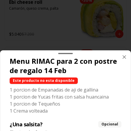
-
30
%
Ebi cheese roll
Camarón, queso crema, palta
$5.040
$7.200
-
30
%
Teri roll
Menu RIMAC para 2 con postre
Pollo teriyaki, queso crema, cebollín
de regalo 14 Feb
Este producto no esta disponible
$4.550
$6.500
1 porcion de Empanadas de aji de gallina
1 porcion de Yucas fritas con salsa huancaina
1 porcion de Tequeños
-
30
%
Tempura roll
1 Crema volteada
Camarón tempura, queso crema, 
cebollín
¿Una salsita?
Opcional