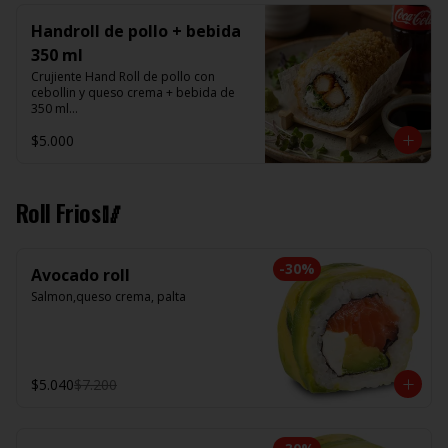
Handroll de pollo + bebida
350 ml
Crujiente Hand Roll de pollo con 
cebollin y queso crema + bebida de 
350 ml

$5.000
Promoción valida de Lunes a viernes 
de 14:00 a 16 hrs
Roll Frios🥢
-
30
%
Avocado roll
Salmon,queso crema, palta
$5.040
$7.200