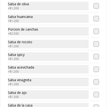
-
30
%
Maguro roll
Salsa de oliva
Atun, palta, queso
+
$1.200
Salsa huancaina
+
$1.200
$5.320
$7.600
Porcion de canchas
+
$2.500
Salsa de rocoto
-
30
%
Edo roll
+
$1.200
Camaron, salmon, queso crema
Salsa spicy
+
$1.200
Salsa acevichada
$5.530
+
$1.200
$7.900
Salsa vinagreta
+
$1.200
-
30
%
Smoked roll
Salsa de ajo
Salmon ahumado, queso cream, 
+
$1.200
cebollin
Salsa de la casa