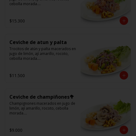
cebolla morada.

Acompañado de choclo peruano, 
cancha y camote dulce.
$15.300
Ceviche de atun y palta
Trocitos de atún y palta macerados en 
jugo de limón, ají amarillo, rocoto, 
cebolla morada.

Acompañado de choclo peruano, 
canchas y camote dulce
$11.500
Ceviche de champiñones🥦
Champignones macerados en jugo de 
limón, ají amarillo, rocoto, cebolla 
morada.

Acompañado de choclo peruano, 
canchas y camote dulce.
$9.000