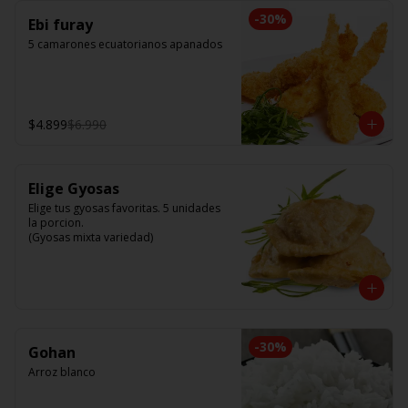
-
30
%
Ebi furay
5 camarones ecuatorianos apanados
$4.899
$6.990
Elige Gyosas
Elige tus gyosas favoritas. 5 unidades 
la porcion. 

(Gyosas mixta variedad)
-
30
%
Gohan
Arroz blanco