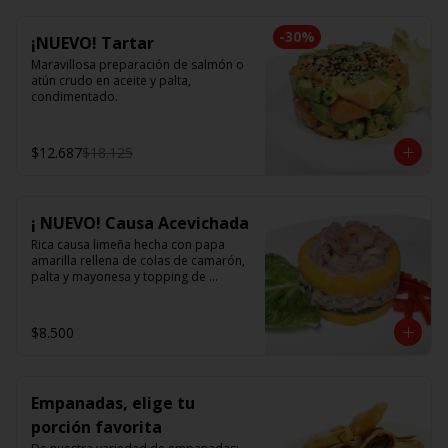
-
30
%
¡NUEVO! Tartar
Maravillosa preparación de salmón o 
atún crudo en aceite y palta, 
condimentado.
$12.687
$18.125
¡ NUEVO! Causa Acevichada
Rica causa limeña hecha con papa 
amarilla rellena de colas de camarón, 
palta y mayonesa y topping de 
ceviche.
$8.500
Empanadas, elige tu
porción favorita