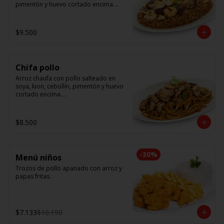
pimentón y huevo cortado encima.

Tallarín con camarón, pollo y res, 
salteado en soya, cebollín, tomate y 
$9.500
cebolla morada.
Chifa pollo
Arroz chaufa con pollo salteado en 
soya, kion, cebollín, pimentón y huevo 
cortado encima.

Tallarín con pollo salteado en soya, 
cebollín, tomate y cebolla morada.
$8.500
-
30
%
Menú niños
Trozos de pollo apanado con arroz y 
papas fritas.
$7.133
$10.190