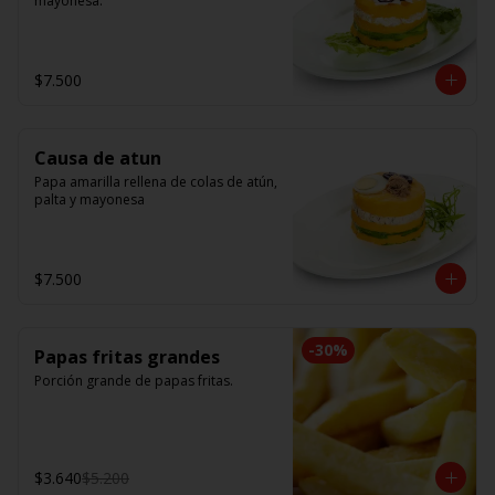
mayonesa.
$7.500
Causa de atun
Papa amarilla rellena de colas de atún, 
palta y mayonesa
$7.500
-
30
%
Papas fritas grandes
Porción grande de papas fritas.
$3.640
$5.200