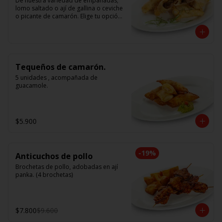
De nuestra variedad de empanadas; 
lomo saltado o ají de gallina o ceviche 
o picante de camarón. Elige tu opción 
favorita. (5 unidades iguales en cada 
porción)
Tequeños de camarón.
5 unidades , acompañada de 
guacamole.
$5.900
-
19
%
Anticuchos de pollo
Brochetas de pollo, adobadas en ají 
panka. (4 brochetas)
$7.800
$9.600