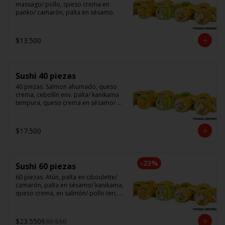
massago/ pollo, queso crema en 
panko/ camarón, palta en sésamo.
$13.500
Sushi 40 piezas
40 piezas. Salmon ahumado, queso 
crema, cebollín env. palta/ kanikama 
tempura, queso crema en sésamo/ 
pollo, queso crema cebollín en panko/ 
camarón, queso crema, en panko.
$17.500
-
23
%
Sushi 60 piezas
60 piezas. Atún, palta en ciboulette/ 
camarón, palta en sésamo/ kanikama, 
queso crema, en salmón/ pollo teri, 
queso crema, cebollín en panko/ 
champi, queso crema, cebollín en 
panko/ camarón, queso crema, en 
$23.550
$30.550