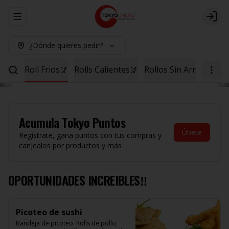
Abrir menu de navegación
Logi
¿Dónde quieres pedir?
shi🍱
Roll Frios🥢
Rolls Calientes🥢
Rollos Sin Arroz 🥢
C
Acumula
Tokyo Puntos
Únete
Regístrate, gana puntos con tus compras y
canjealos por productos y más
OPORTUNIDADES INCREIBLES‼️
Picoteo de sushi
Bandeja de picoteo. Rolls de pollo, 