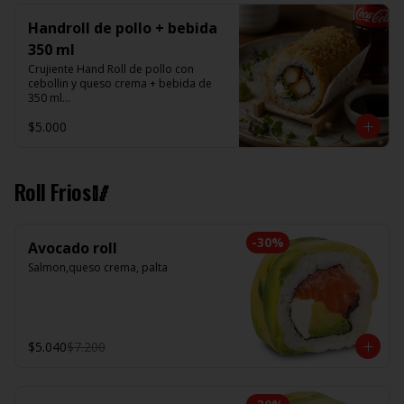
Handroll de pollo + bebida
350 ml
Crujiente Hand Roll de pollo con 
cebollin y queso crema + bebida de 
350 ml

$5.000
Promoción valida de Lunes a viernes 
de 14:00 a 16 hrs
Roll Frios🥢
-
30
%
Avocado roll
Salmon,queso crema, palta
$5.040
$7.200