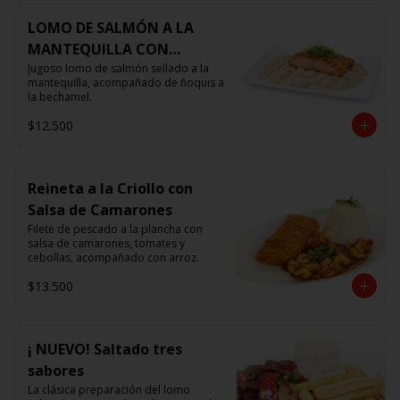
LOMO DE SALMÓN A LA
MANTEQUILLA CON
ÑOQUIS 🧈
Jugoso lomo de salmón sellado a la 
mantequilla, acompañado de ñoquis a 
la bechamel.
$12.500
Reineta a la Criollo con
Salsa de Camarones
Filete de pescado a la plancha con 
salsa de camarones, tomates y 
cebollas, acompañado con arroz.
$13.500
¡ NUEVO! Saltado tres
sabores
La clásica preparación del lomo 