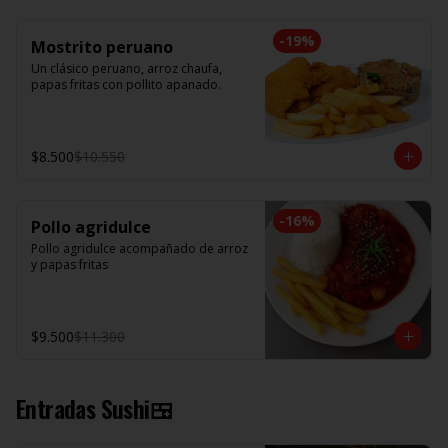
-
19
%
Mostrito peruano
Un clásico peruano, arroz chaufa, 
papas fritas con pollito apanado.
$8.500
$10.550
-
16
%
Pollo agridulce
Pollo agridulce acompañado de arroz 
y papas fritas
$9.500
$11.300
Entradas Sushi🍱