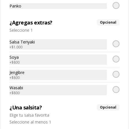
Panko
$5.040
$7.200
¿Agregas extras?
Opcional
-
30
%
Tempura sake
Seleccione 1
Salmon tempura, queso crema, 
cebollin
Salsa Teriyaki
+
$1.000
Soya
$5.040
$7.200
+
$800
Jengibre
+
$800
-
30
%
Tako spicy 🌶️
Pulpo, spicy, palta
Wasabi
+
$800
¿Una salsita?
Opcional
$5.670
$8.100
Elige tu salsa favorita
Seleccione al menos 1