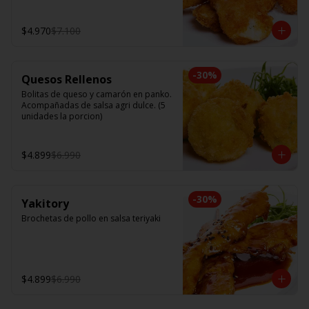
$4.970
$7.100
-
30
%
Quesos Rellenos
Bolitas de queso y camarón en panko. 
Acompañadas de salsa agri dulce. (5 
unidades la porcion)
$4.899
$6.990
-
30
%
Yakitory
Brochetas de pollo en salsa teriyaki
$4.899
$6.990