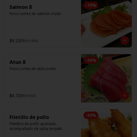
-
19
%
Salmon 8
Finos cortes de salmón crudo
$9.230
$11.360
-
30
%
Atun 8
Finos cortes de atún crudo
$6.720
$9.600
-
30
%
Filetillo de pollo
Filetillos de pollo apanado, 
acompañado de salsa teriyaki.