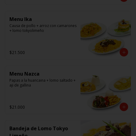
panko.
Menu Ika
Causa de pollo + arroz con camarones 
+ lomo tokyolimeño
$21.500
Menu Nazca
Papas a la huancaina + lomo saltado + 
aji de gallina
$21.000
Bandeja de Lomo Tokyo
Limeño