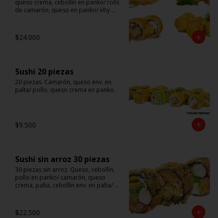
queso crema, cebollín en panko/ rolls 
de camarón, queso en panko/ eby 
furay (camarones apanados)/ ebi balls	
(bolitas rellenas de camarón, queso 
crema)/ gyosas mixtas.
$24.000
Sushi 20 piezas
20 piezas. Camarón, queso env. en 
palta/ pollo, queso crema en panko.
$9.500
Sushi sin arroz 30 piezas
30 piezas sin arroz. Queso, cebollín, 
pollo en panko/ camarón, queso 
crema, palta, cebollín env. en palta/ 						

salmón, kanikama, queso crema en 
panko.

$22.500
(Foto referencial)