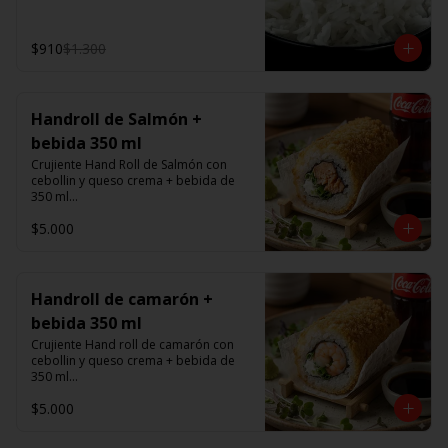
$910
$1.300
Handroll de Salmón +
bebida 350 ml
Crujiente Hand Roll de Salmón con 
cebollin y queso crema + bebida de 
350 ml

$5.000
Promoción valida de Lunes a viernes 
de 14:00 a 16 hrs
Handroll de camarón +
bebida 350 ml
Crujiente Hand roll de camarón con 
cebollin y queso crema + bebida de 
350 ml

$5.000
Promoción valida de Lunes a viernes 
de 14:00 a 16 hrs