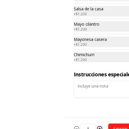
Bastoncitos de pollo saltado con 
tomate, cebolla, cilantro 
Salsa de la casa
acompaña arroz y papas fritas
+
$1.200
Mayo cilantro
$9.500
+
$1.200
Mayonesa casera
+
$1.200
Chifa Camaron
Chimichurri
Arroz chaufa con camarón 
salteado en soya, kion, cebollín, 
+
$1.200
pimentón y huevo cortado encima.

Tallarín con camarón salteado en 
Instrucciones especial
soya, cebollín, tomate y cebolla 
$8.500
morada.
Chifa 3 sabores
Arroz chaufa con camarón, pollo y 
res salteado en soya, kion, 
cebollín, pimentón y huevo 
cortado encima.

Agregar