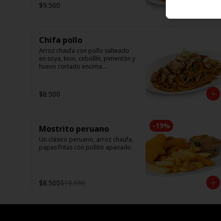
soya, cebollín, tomate y cebolla 
$9.500
morada.
Chifa pollo
Arroz chaufa con pollo salteado 
en soya, kion, cebollín, pimentón y 
huevo cortado encima.

Tallarín con pollo salteado en 
soya, cebollín, tomate y cebolla 
$8.500
morada.
-
19
%
Mostrito peruano
Un clásico peruano, arroz chaufa, 
papas fritas con pollito apanado.
$8.500
$10.550