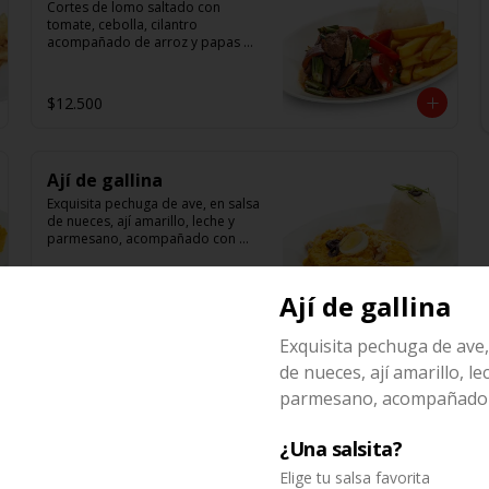
Cortes de lomo saltado con 
tomate, cebolla, cilantro 
acompañado de arroz y papas 
fritas
$12.500
Ají de gallina
Exquisita pechuga de ave, en salsa 
de nueces, ají amarillo, leche y 
parmesano, acompañado con 
arroz
Ají de gallina
$8.500
Exquisita pechuga de ave,
de nueces, ají amarillo, le
Risotto de camarones
parmesano, acompañado 
Ricos camarones ecuatorianos 
salteados acompañados de 
risotto.
¿Una salsita?
Elige tu salsa favorita