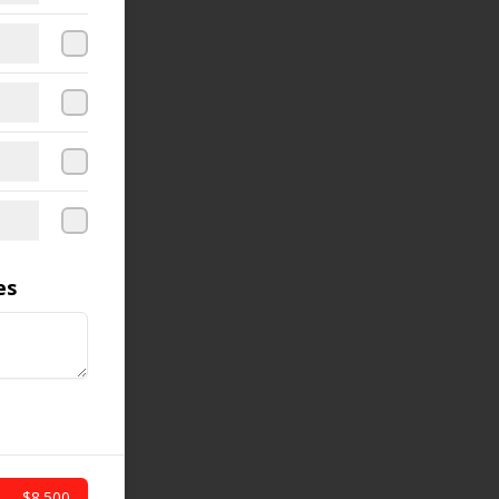
es
$8.500