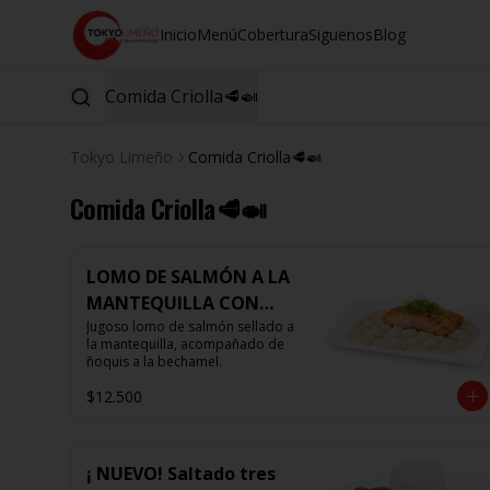
Inicio
Menú
Cobertura
Siguenos
Blog
Comida Criolla🥩🍛
Tokyo Limeño
Comida Criolla🥩🍛
Comida Criolla🥩🍛
LOMO DE SALMÓN A LA
MANTEQUILLA CON
ÑOQUIS 🧈
Jugoso lomo de salmón sellado a 
la mantequilla, acompañado de 
ñoquis a la bechamel.
$12.500
¡ NUEVO! Saltado tres