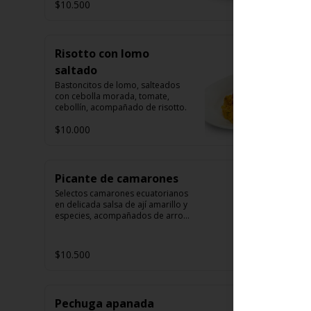
$10.500
Risotto con lomo
saltado
Bastoncitos de lomo, salteados 
con cebolla morada, tomate, 
cebollín, acompañado de risotto.
$10.000
Picante de camarones
Selectos camarones ecuatorianos 
en delicada salsa de ají amarillo y 
especies, acompañados de arroz 
blanco.
$10.500
Pechuga apanada