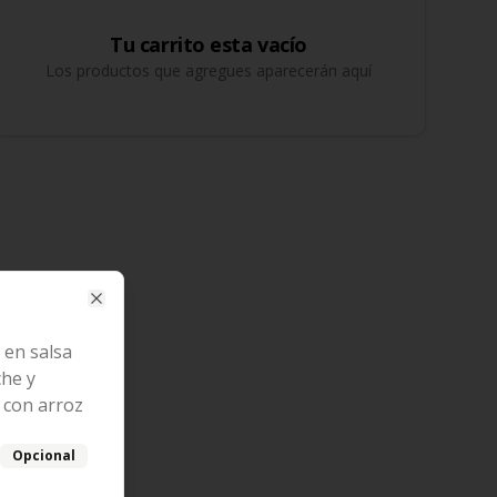
Tu carrito esta vacío
Los productos que agregues aparecerán aquí
Close
 en salsa
che y
con arroz
Opcional