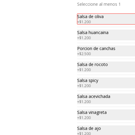
$9.800
Seleccione al menos 1
Salsa de oliva
+
$1.200
Rissoto con plateada
Carne plateada, marinada 8 horas 
Salsa huancaina
en horno, con salsa criolla 
+
$1.200
peruana acompañada de risotto.
Porcion de canchas
+
$2.500
$10.500
Salsa de rocoto
+
$1.200
Atun sellado con salsa
Salsa spicy
de pimienta
+
$1.200
Atún sellado con salsa de 
pimientas, acompañado de 
Salsa acevichada
majado de papas.
+
$1.200
$12.000
Salsa vinagreta
+
$1.200
Salsa de ajo
Pollo saltado
+
$1.200