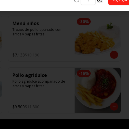
Tallarín con camarón, pollo y res, 
$9.500
salteado en soya, cebollín, tomate 
y cebolla morada.
-
30
%
Menú niños
Trozos de pollo apanado con 
arroz y papas fritas.
$7.133
$10.190
-
16
%
Pollo agridulce
Pollo agridulce acompañado de 
arroz y papas fritas
$9.500
$11.300