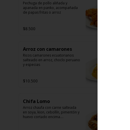
Pechuga de pollo aliñada y 
apanada en panko, acompañada 
de papas fritas o arroz
$8.500
Arroz con camarones
Ricos camarones ecuatorianos 
salteado en arroz, choclo peruano 
y especias
$10.500
Chifa Lomo
Arroz chaufa con carne salteada 
en soya, kion, cebollín, pimentón y 
huevo cortado encima.

Tallarín con carne salteada en 