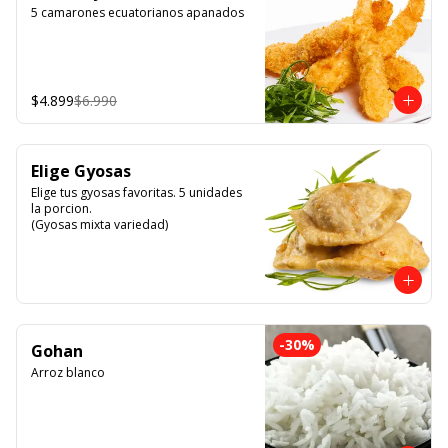
5 camarones ecuatorianos apanados
$4.899
$6.990
Elige Gyosas
Elige tus gyosas favoritas. 5 unidades 
la porcion. 

(Gyosas mixta variedad)
-
30
%
Gohan
Arroz blanco