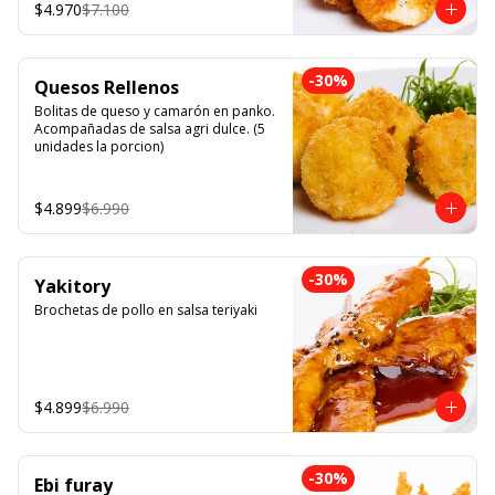
$4.970
$7.100
-
30
%
Quesos Rellenos
Bolitas de queso y camarón en panko. 
Acompañadas de salsa agri dulce. (5 
unidades la porcion)
$4.899
$6.990
-
30
%
Yakitory
Brochetas de pollo en salsa teriyaki
$4.899
$6.990
-
30
%
Ebi furay