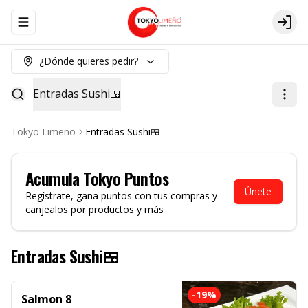
Abrir menu de navegación
Logi
¿Dónde quieres pedir?
Entradas Sushi🍱
Tokyo Limeño
Entradas Sushi🍱
Acumula
Tokyo Puntos
Únete
Regístrate, gana puntos con tus compras y
canjealos por productos y más
Entradas Sushi🍱
-
19
%
Salmon 8