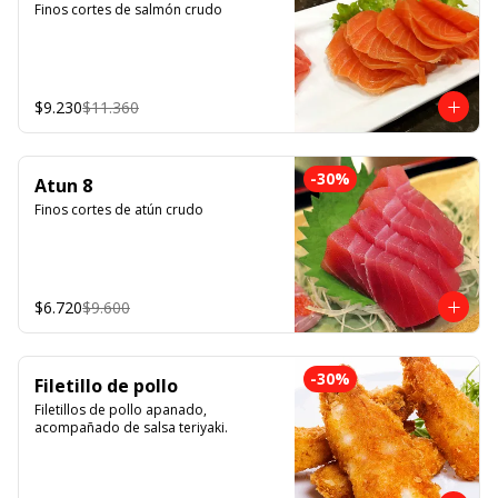
Finos cortes de salmón crudo
$9.230
$11.360
-
30
%
Atun 8
Finos cortes de atún crudo
$6.720
$9.600
-
30
%
Filetillo de pollo
Filetillos de pollo apanado, 
acompañado de salsa teriyaki.