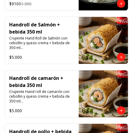
$910
$1.300
Handroll de Salmón +
bebida 350 ml
Crujiente Hand Roll de Salmón con 
cebollin y queso crema + bebida de 
350 ml

$5.000
Promoción valida de Lunes a viernes 
de 14:00 a 16 hrs
Handroll de camarón +
bebida 350 ml
Crujiente Hand roll de camarón con 
cebollin y queso crema + bebida de 
350 ml

$5.000
Promoción valida de Lunes a viernes 
de 14:00 a 16 hrs
Handroll de pollo + bebida