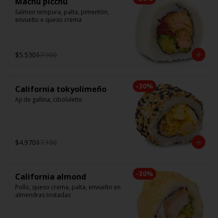
Machu picchu
Salmon tempura, palta, pimentón, 
envuelto e queso crema
$5.530
$7.900
-
30
%
California tokyolimeño
Aji de gallina, cibolulette
$4.970
$7.100
-
30
%
California almond
Pollo, queso crema, palta, envuelto en 
almendras tostadas