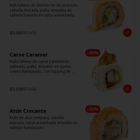
Roll relleno de chicharrón de pescado, 
cebolla morada, palta, envuelto en 
salmón bañado en salsa acevichada.
$5.560
$7.900
-
30
%
Carne Caramel
Rolls relleno de carne y pimentón 
salteado, palta, envuelto en queso 
crema flambeado, con topping de 
cebolla caramelizada.
$5.530
$7.900
-
30
%
Atún Crocante
Rolls de atún tempura, cebolla 
morada, salsa acevichada envuelto en 
salmón flambeado.