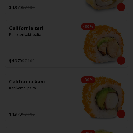
$4.970
$7.100
-
30
%
California teri
Pollo teriyaki, palta
$4.970
$7.100
-
30
%
California kani
Kanikama, palta
$4.970
$7.100