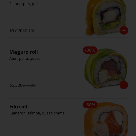
Pulpo, spicy, palta
$5.670
$8.100
-
30
%
Maguro roll
Atun, palta, queso
$5.320
$7.600
-
30
%
Edo roll
Camaron, salmon, queso crema