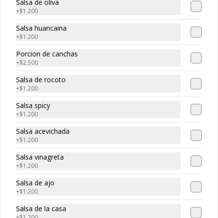
Salsa de oliva
-
30
%
Tempura maki
+
$1.200
Camarón tempura
Salsa huancaina
+
$1.200
Porcion de canchas
$3.150
$4.500
+
$2.500
Salsa de rocoto
+
$1.200
Salsa spicy
+
$1.200
Salsa acevichada
+
$1.200
Salsa vinagreta
+
$1.200
Salsa de ajo
Conócenos
+
$1.200
Mesa central: 227854408
Salsa de la casa
+
$1.200