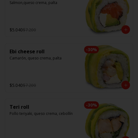
Salmon,queso crema, palta
$5.040
$7.200
-
30
%
Ebi cheese roll
Camarón, queso crema, palta
$5.040
$7.200
-
30
%
Teri roll
Pollo teriyaki, queso crema, cebollín