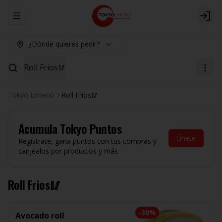
Abrir menu de navegación
Logi
¿Dónde quieres pedir?
Roll Frios🥢
Tokyo Limeño
Roll Frios🥢
Acumula
Tokyo Puntos
Únete
Regístrate, gana puntos con tus compras y
canjealos por productos y más
Roll Frios🥢
-
30
%
Avocado roll