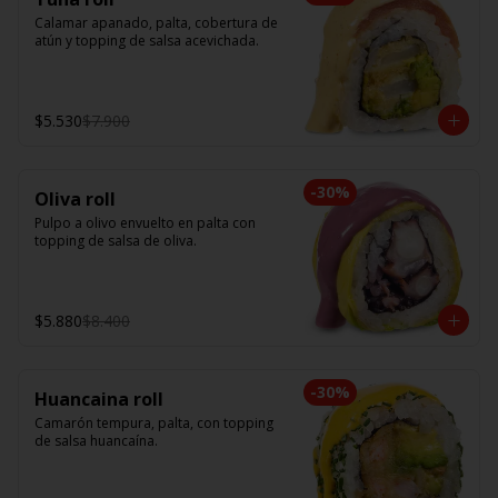
Calamar apanado, palta, cobertura de 
atún y topping de salsa acevichada.
$5.530
$7.900
-
30
%
Oliva roll
Pulpo a olivo envuelto en palta con 
topping de salsa de oliva.
$5.880
$8.400
-
30
%
Huancaina roll
Camarón tempura, palta, con topping 
de salsa huancaína.