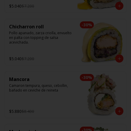
$5.040
$7.200
-
30
%
Chicharron roll
Pollo apanado, zarza criolla, envuelto 
en palta con topping de salsa 
acevichada.
$5.040
$7.200
-
30
%
Mancora
Camaron tempura, queso, cebollin, 
bañado en ceviche de reineta
$5.880
$8.400
-
30
%