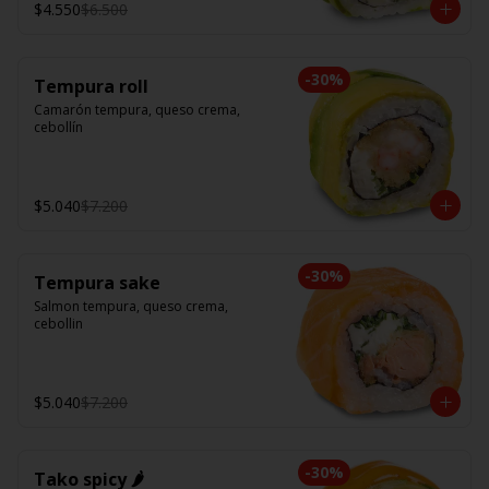
$4.550
$6.500
-
30
%
Tempura roll
Camarón tempura, queso crema, 
cebollín
$5.040
$7.200
-
30
%
Tempura sake
Salmon tempura, queso crema, 
cebollin
$5.040
$7.200
-
30
%
Tako spicy 🌶️