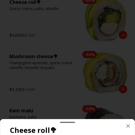
-
30
%
Cheese roll🥦
Queso crema, palta, cebollín
$4.690
$6.700
-
30
%
Mushroom cheese🥦
Champignon apanado, queso crema, 
cebollín, envuelto en palta
$5.320
$7.600
-
30
%
Kani maki
Kanikama, palta
Cheese roll🥦