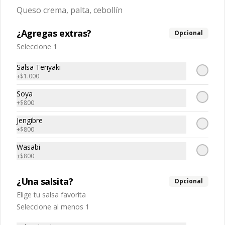
Queso crema, palta, cebollín
$3.150
$4.500
¿Agregas extras?
Opcional
Seleccione 1
-
30
%
Ebi maki
Camarón, palta
Salsa Teriyaki
+
$1.000
Soya
+
$800
$3.150
$4.500
Jengibre
+
$800
-
30
%
Sake maki
Wasabi
Salmon, palta
+
$800
¿Una salsita?
Opcional
Elige tu salsa favorita
$3.150
$4.500
Seleccione al menos 1