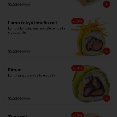
$5.530
$7.900
-
30
%
Lomo tokyo limeño roll
Lomo a la huancaina envuelto en palta 
y papas hilo
$5.530
$7.900
-
30
%
Rimac
Lomo saltado envuelto en palta
$5.530
$7.900
-
30
%
Tuna roll