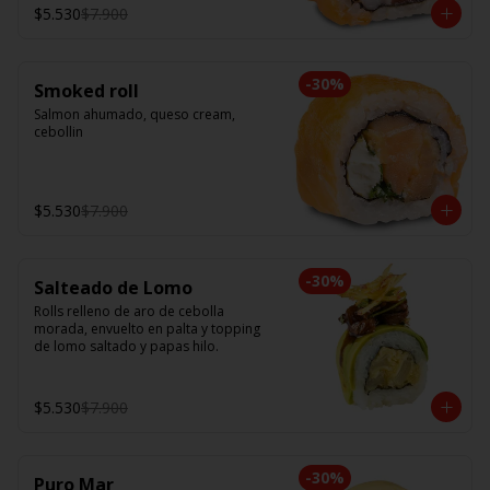
$5.530
$7.900
-
30
%
Smoked roll
Salmon ahumado, queso cream, 
cebollin
$5.530
$7.900
-
30
%
Salteado de Lomo
Rolls relleno de aro de cebolla 
morada, envuelto en palta y topping 
de lomo saltado y papas hilo.
$5.530
$7.900
-
30
%
Puro Mar