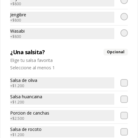
+
$800
$45.000
Jengibre
+
$800
Bandeja de aji de gallina
Wasabi
Bandeja familiar de a ají de Gallina 
+
$800
familiar acompañado de arroz. Para 4 
a 5 personas.
¿Una salsita?
Opcional
Elige tu salsa favorita
$35.000
Seleccione al menos 1
Salsa de oliva
Bandeja de ceviche de
+
$1.200
pescado
Bandeja familiar de ceviche de 
Salsa huancaina
pescado. Para 4 a 5 personas.
+
$1.200
Porcion de canchas
$51.000
+
$2.500
Salsa de rocoto
+
$1.200