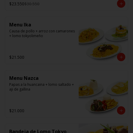
panko/ camarón, queso crema, en 
$23.550
$30.550
panko.
Menu Ika
Causa de pollo + arroz con camarones 
+ lomo tokyolimeño
$21.500
Menu Nazca
Papas a la huancaina + lomo saltado + 
aji de gallina
$21.000
Bandeja de Lomo Tokyo