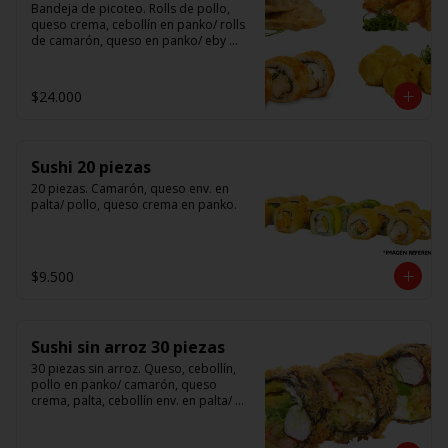
Bandeja de picoteo. Rolls de pollo, 
queso crema, cebollín en panko/ rolls 
de camarón, queso en panko/ eby 
furay (camarones apanados)/ ebi balls	
(bolitas rellenas de camarón, queso 
crema)/ gyosas mixtas.
$24.000
Sushi 20 piezas
20 piezas. Camarón, queso env. en 
palta/ pollo, queso crema en panko.
$9.500
Sushi sin arroz 30 piezas
30 piezas sin arroz. Queso, cebollín, 
pollo en panko/ camarón, queso 
crema, palta, cebollín env. en palta/ 						

salmón, kanikama, queso crema en 
panko.
