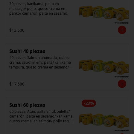
30 piezas, kanikama, palta en 
massago/ pollo, queso crema en 
panko/ camarón, palta en sésamo.
$13.500
Sushi 40 piezas
40 piezas. Salmon ahumado, queso 
crema, cebollín env. palta/ kanikama 
tempura, queso crema en sésamo/ 
pollo, queso crema cebollín en panko/ 
camarón, queso crema, en panko.
$17.500
-
23
%
Sushi 60 piezas
60 piezas. Atún, palta en ciboulette/ 
camarón, palta en sésamo/ kanikama, 
queso crema, en salmón/ pollo teri, 
queso crema, cebollín en panko/ 
champi, queso crema, cebollín en 