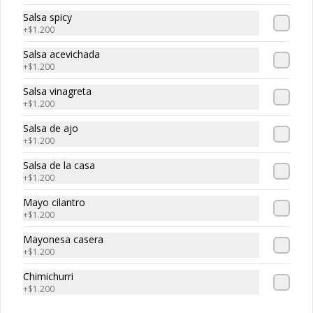
Salsa spicy
+
$1.200
Salsa acevichada
+
$1.200
Salsa vinagreta
+
$1.200
Salsa de ajo
Conócenos
+
$1.200
Mesa central: 227854408
Salsa de la casa
+
$1.200
Términos y condiciones
Política de privacidad
Mayo cilantro
+
$1.200
Redes sociales
Mayonesa casera
+
$1.200
Instagram
Chimichurri
TikTok
+
$1.200