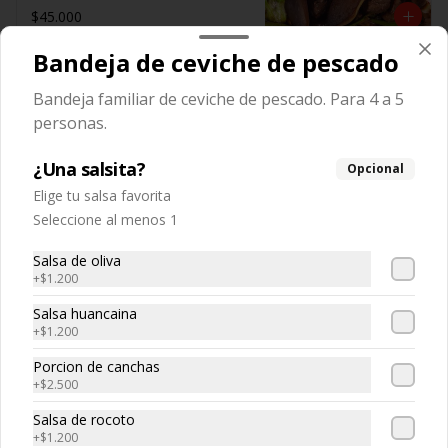
$45.000
Bandeja de ceviche de pescado
Bandeja de aji de gallina
Bandeja familiar de ceviche de pescado. Para 4 a 5
Bandeja familiar de a ají de Gallina 
personas.
familiar acompañado de arroz. Para 4 
a 5 personas.
¿Una salsita?
Opcional
Elige tu salsa favorita
$35.000
Seleccione al menos 1
Salsa de oliva
Bandeja de ceviche de
+
$1.200
pescado
Bandeja familiar de ceviche de 
Salsa huancaina
pescado. Para 4 a 5 personas.
+
$1.200
Porcion de canchas
$51.000
+
$2.500
Salsa de rocoto
+
$1.200