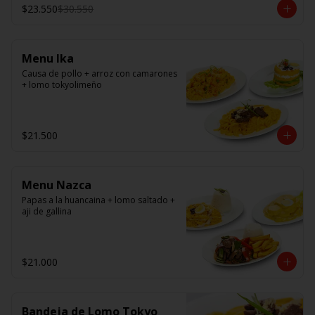
panko/ camarón, queso crema, en 
$23.550
$30.550
panko.
Menu Ika
Causa de pollo + arroz con camarones 
+ lomo tokyolimeño
$21.500
Menu Nazca
Papas a la huancaina + lomo saltado + 
aji de gallina
$21.000
Bandeja de Lomo Tokyo