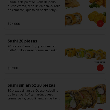
Bandeja de picoteo. Rolls de pollo, 
queso crema, cebollín en panko/ rolls 
de camarón, queso en panko/ eby 
furay (camarones apanados)/ ebi balls	
(bolitas rellenas de camarón, queso 
crema)/ gyosas mixtas.
$24.000
Sushi 20 piezas
20 piezas. Camarón, queso env. en 
palta/ pollo, queso crema en panko.
$9.500
Sushi sin arroz 30 piezas
30 piezas sin arroz. Queso, cebollín, 
pollo en panko/ camarón, queso 
crema, palta, cebollín env. en palta/ 						

salmón, kanikama, queso crema en 
panko.
