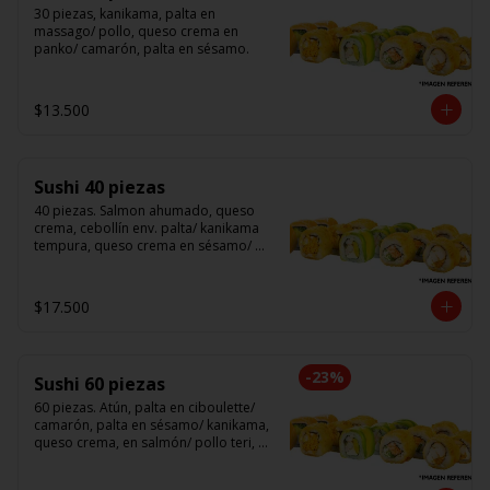
30 piezas, kanikama, palta en 
massago/ pollo, queso crema en 
panko/ camarón, palta en sésamo.
$13.500
Sushi 40 piezas
40 piezas. Salmon ahumado, queso 
crema, cebollín env. palta/ kanikama 
tempura, queso crema en sésamo/ 
pollo, queso crema cebollín en panko/ 
camarón, queso crema, en panko.
$17.500
-
23
%
Sushi 60 piezas
60 piezas. Atún, palta en ciboulette/ 
camarón, palta en sésamo/ kanikama, 
queso crema, en salmón/ pollo teri, 
queso crema, cebollín en panko/ 
champi, queso crema, cebollín en 