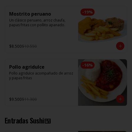
-
19
%
Mostrito peruano
Un clásico peruano, arroz chaufa, 
papas fritas con pollito apanado.
$8.500
$10.550
-
16
%
Pollo agridulce
Pollo agridulce acompañado de arroz 
y papas fritas
$9.500
$11.300
Entradas Sushi🍱