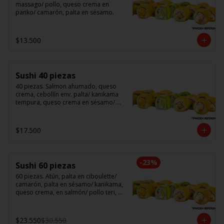
massago/ pollo, queso crema en 
panko/ camarón, palta en sésamo.
$13.500
Sushi 40 piezas
40 piezas. Salmon ahumado, queso 
crema, cebollín env. palta/ kanikama 
tempura, queso crema en sésamo/ 
pollo, queso crema cebollín en panko/ 
camarón, queso crema, en panko.
$17.500
-
23
%
Sushi 60 piezas
60 piezas. Atún, palta en ciboulette/ 
camarón, palta en sésamo/ kanikama, 
queso crema, en salmón/ pollo teri, 
queso crema, cebollín en panko/ 
champi, queso crema, cebollín en 
panko/ camarón, queso crema, en 
$23.550
$30.550