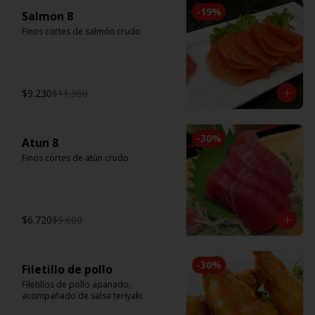
-
19
%
Salmon 8
Finos cortes de salmón crudo
$9.230
$11.360
-
30
%
Atun 8
Finos cortes de atún crudo
$6.720
$9.600
-
30
%
Filetillo de pollo
Filetillos de pollo apanado, 
acompañado de salsa teriyaki.