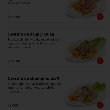
cebolla morada.

Acompañado de choclo peruano, 
cancha y camote dulce.
$15.300
Ceviche de atun y palta
Trocitos de atún y palta macerados en 
jugo de limón, ají amarillo, rocoto, 
cebolla morada.

Acompañado de choclo peruano, 
canchas y camote dulce
$11.500
Ceviche de champiñones🥦
Champignones macerados en jugo de 
limón, ají amarillo, rocoto, cebolla 
morada.

Acompañado de choclo peruano, 
canchas y camote dulce.
$9.000