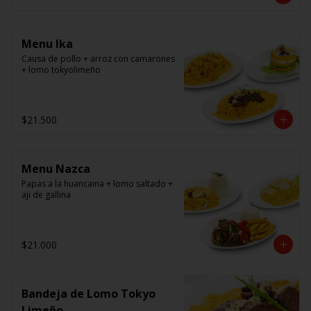
panko.
Menu Ika
Causa de pollo + arroz con camarones 
+ lomo tokyolimeño
$21.500
Menu Nazca
Papas a la huancaina + lomo saltado + 
aji de gallina
$21.000
Bandeja de Lomo Tokyo
Limeño