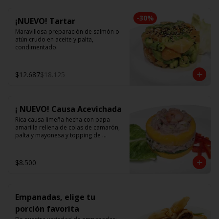
-
30
%
¡NUEVO! Tartar
Maravillosa preparación de salmón o 
atún crudo en aceite y palta, 
condimentado.
$12.687
$18.125
¡ NUEVO! Causa Acevichada
Rica causa limeña hecha con papa 
amarilla rellena de colas de camarón, 
palta y mayonesa y topping de 
ceviche.
$8.500
Empanadas, elige tu
porción favorita