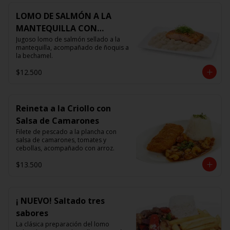
LOMO DE SALMÓN A LA
MANTEQUILLA CON
ÑOQUIS 🧈
Jugoso lomo de salmón sellado a la 
mantequilla, acompañado de ñoquis a 
la bechamel.
$12.500
Reineta a la Criollo con
Salsa de Camarones
Filete de pescado a la plancha con 
salsa de camarones, tomates y 
cebollas, acompañado con arroz.
$13.500
¡ NUEVO! Saltado tres
sabores
La clásica preparación del lomo 