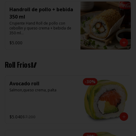
Handroll de pollo + bebida
350 ml
Crujiente Hand Roll de pollo con 
cebollin y queso crema + bebida de 
350 ml

$5.000
Promoción valida de Lunes a viernes 
de 14:00 a 16 hrs
Roll Frios🥢
-
30
%
Avocado roll
Salmon,queso crema, palta
$5.040
$7.200