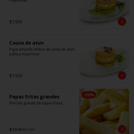
mayonesa.
$7.500
Causa de atun
Papa amarilla rellena de colas de atún, 
palta y mayonesa
$7.500
-
30
%
Papas fritas grandes
Porción grande de papas fritas.
$3.640
$5.200