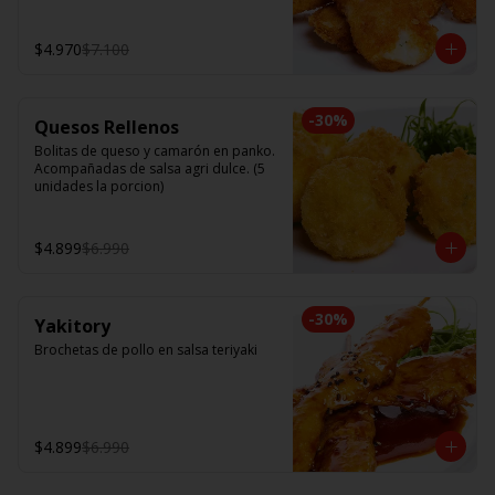
$4.970
$7.100
-
30
%
Quesos Rellenos
Bolitas de queso y camarón en panko. 
Acompañadas de salsa agri dulce. (5 
unidades la porcion)
$4.899
$6.990
-
30
%
Yakitory
Brochetas de pollo en salsa teriyaki
$4.899
$6.990