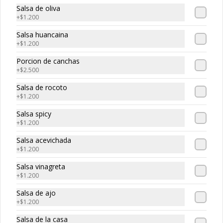
-
30
%
Maguro roll
Salsa de oliva
Atun, palta, queso
+
$1.200
Salsa huancaina
+
$1.200
$5.320
$7.600
Porcion de canchas
+
$2.500
Salsa de rocoto
-
30
%
Edo roll
+
$1.200
Camaron, salmon, queso crema
Salsa spicy
+
$1.200
Salsa acevichada
$5.530
+
$1.200
$7.900
Salsa vinagreta
+
$1.200
-
30
%
Smoked roll
Salsa de ajo
Salmon ahumado, queso cream, 
+
$1.200
cebollin
Salsa de la casa