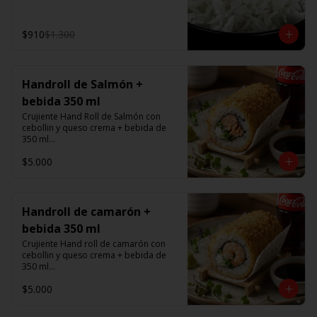
$910
$1.300
Handroll de Salmón +
bebida 350 ml
Crujiente Hand Roll de Salmón con 
cebollin y queso crema + bebida de 
350 ml

$5.000
Promoción valida de Lunes a viernes 
de 14:00 a 16 hrs
Handroll de camarón +
bebida 350 ml
Crujiente Hand roll de camarón con 
cebollin y queso crema + bebida de 
350 ml

$5.000
Promoción valida de Lunes a viernes 
de 14:00 a 16 hrs