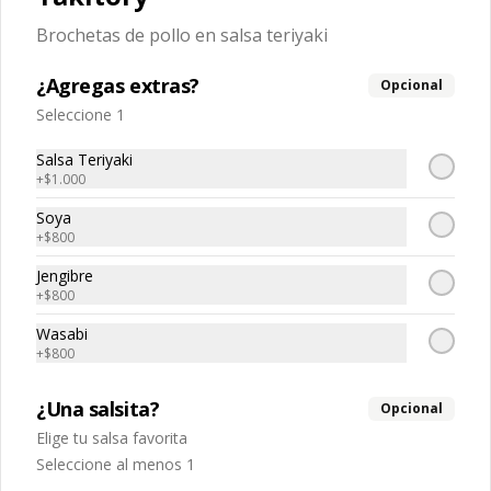
$5.040
$7.200
Brochetas de pollo en salsa teriyaki
¿Agregas extras?
Opcional
-
30
%
Tempura sake
Seleccione 1
Salmon tempura, queso crema, 
cebollin
Salsa Teriyaki
+
$1.000
Soya
$5.040
$7.200
+
$800
Jengibre
+
$800
-
30
%
Tako spicy 🌶️
Pulpo, spicy, palta
Wasabi
+
$800
¿Una salsita?
Opcional
$5.670
$8.100
Elige tu salsa favorita
Seleccione al menos 1