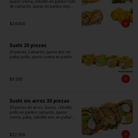
queso crema, cebollín en panko/ rolls 
de camarón, queso en panko/ eby 
furay (camarones apanados)/ ebi balls	
(bolitas rellenas de camarón, queso 
crema)/ gyosas mixtas.
$24.000
Sushi 20 piezas
20 piezas. Camarón, queso env. en 
palta/ pollo, queso crema en panko.
$9.500
Sushi sin arroz 30 piezas
30 piezas sin arroz. Queso, cebollín, 
pollo en panko/ camarón, queso 
crema, palta, cebollín env. en palta/ 						

salmón, kanikama, queso crema en 
panko.

$22.500
(Foto referencial)