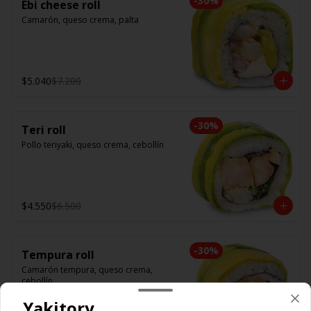
-
30
%
Ebi cheese roll
Camarón, queso crema, palta
$5.040
$7.200
-
30
%
Teri roll
Pollo teriyaki, queso crema, cebollín
$4.550
$6.500
-
30
%
Tempura roll
Camarón tempura, queso crema, 
cebollín
Yakitory