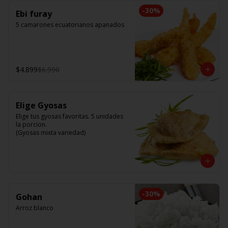
-
30
%
Ebi furay
5 camarones ecuatorianos apanados
$4.899
$6.990
Elige Gyosas
Elige tus gyosas favoritas. 5 unidades 
la porcion. 

(Gyosas mixta variedad)
-
30
%
Gohan
Arroz blanco