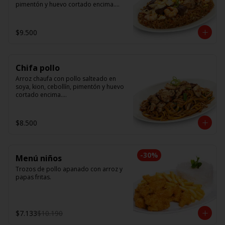
pimentón y huevo cortado encima.

Tallarín con camarón, pollo y res, 
salteado en soya, cebollín, tomate y 
$9.500
cebolla morada.
Chifa pollo
Arroz chaufa con pollo salteado en 
soya, kion, cebollín, pimentón y huevo 
cortado encima.

Tallarín con pollo salteado en soya, 
cebollín, tomate y cebolla morada.
$8.500
-
30
%
Menú niños
Trozos de pollo apanado con arroz y 
papas fritas.
$7.133
$10.190