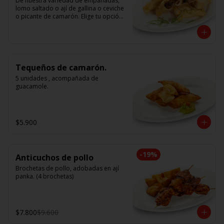
De nuestra variedad de empanadas; 
lomo saltado o ají de gallina o ceviche 
o picante de camarón. Elige tu opción 
favorita. (5 unidades iguales en cada 
porción)
Tequeños de camarón.
5 unidades , acompañada de 
guacamole.
$5.900
-
19
%
Anticuchos de pollo
Brochetas de pollo, adobadas en ají 
panka. (4 brochetas)
$7.800
$9.600