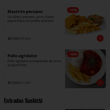
-
19
%
Mostrito peruano
Un clásico peruano, arroz chaufa, 
papas fritas con pollito apanado.
$8.500
$10.550
-
16
%
Pollo agridulce
Pollo agridulce acompañado de arroz 
y papas fritas
$9.500
$11.300
Entradas Sushi🍱