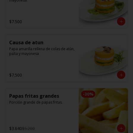
mayonesa.
$7.500
Causa de atun
Papa amarilla rellena de colas de atún, 
palta y mayonesa
$7.500
-
30
%
Papas fritas grandes
Porción grande de papas fritas.
$3.640
$5.200