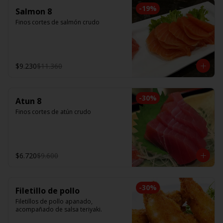
-
19
%
Salmon 8
Finos cortes de salmón crudo
$9.230
$11.360
-
30
%
Atun 8
Finos cortes de atún crudo
$6.720
$9.600
-
30
%
Filetillo de pollo
Filetillos de pollo apanado, 
acompañado de salsa teriyaki.