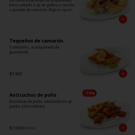
De nuestra variedad de empanadas; 
lomo saltado o ají de gallina o ceviche 
o picante de camarón. Elige tu opción 
favorita. (5 unidades iguales en cada 
porción)
Tequeños de camarón.
5 unidades , acompañada de 
guacamole.
$5.900
-
19
%
Anticuchos de pollo
Brochetas de pollo, adobadas en ají 
panka. (4 brochetas)
$7.800
$9.600