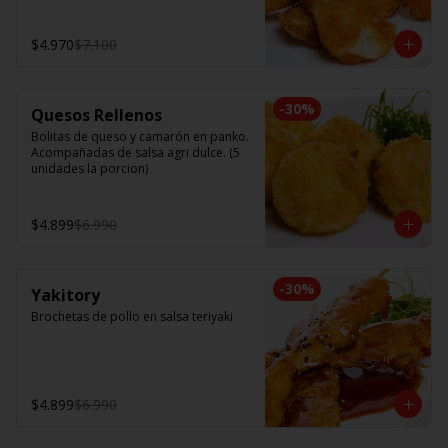
$4.970
$7.100
-
30
%
Quesos Rellenos
Bolitas de queso y camarón en panko. 
Acompañadas de salsa agri dulce. (5 
unidades la porcion)
$4.899
$6.990
-
30
%
Yakitory
Brochetas de pollo en salsa teriyaki
$4.899
$6.990