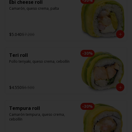
-
30
%
Ebi cheese roll
Camarón, queso crema, palta
$5.040
$7.200
-
30
%
Teri roll
Pollo teriyaki, queso crema, cebollín
$4.550
$6.500
-
30
%
Tempura roll
Camarón tempura, queso crema, 
cebollín