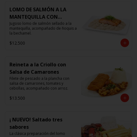
LOMO DE SALMÓN A LA
MANTEQUILLA CON
ÑOQUIS 🧈
Jugoso lomo de salmón sellado a la 
mantequilla, acompañado de ñoquis a 
la bechamel.
$12.500
Reineta a la Criollo con
Salsa de Camarones
Filete de pescado a la plancha con 
salsa de camarones, tomates y 
cebollas, acompañado con arroz.
$13.500
¡ NUEVO! Saltado tres
sabores
La clásica preparación del lomo 