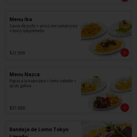
panko.
Menu Ika
Causa de pollo + arroz con camarones 
+ lomo tokyolimeño
$21.500
Menu Nazca
Papas a la huancaina + lomo saltado + 
aji de gallina
$21.000
Bandeja de Lomo Tokyo
Limeño