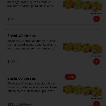
massago/ pollo, queso crema en 
panko/ camarón, palta en sésamo.
$13.500
Sushi 40 piezas
40 piezas. Salmon ahumado, queso 
crema, cebollín env. palta/ kanikama 
tempura, queso crema en sésamo/ 
pollo, queso crema cebollín en panko/ 
camarón, queso crema, en panko.
$17.500
-
23
%
Sushi 60 piezas
60 piezas. Atún, palta en ciboulette/ 
camarón, palta en sésamo/ kanikama, 
queso crema, en salmón/ pollo teri, 
queso crema, cebollín en panko/ 
champi, queso crema, cebollín en 
panko/ camarón, queso crema, en 
$23.550
$30.550