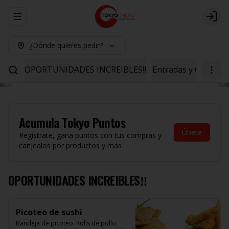
Abrir menu de navegación
Logi
¿Dónde quieres pedir?
OPORTUNIDADES INCREIBLES‼️
Entradas y Ceviche
Acumula
Tokyo Puntos
Únete
Regístrate, gana puntos con tus compras y
canjealos por productos y más
OPORTUNIDADES INCREIBLES‼️
Picoteo de sushi
Bandeja de picoteo. Rolls de pollo, 