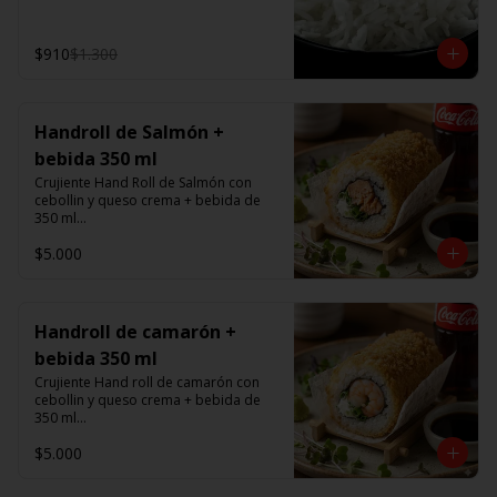
$910
$1.300
Handroll de Salmón +
bebida 350 ml
Crujiente Hand Roll de Salmón con 
cebollin y queso crema + bebida de 
350 ml

$5.000
Promoción valida de Lunes a viernes 
de 14:00 a 16 hrs
Handroll de camarón +
bebida 350 ml
Crujiente Hand roll de camarón con 
cebollin y queso crema + bebida de 
350 ml

$5.000
Promoción valida de Lunes a viernes 
de 14:00 a 16 hrs