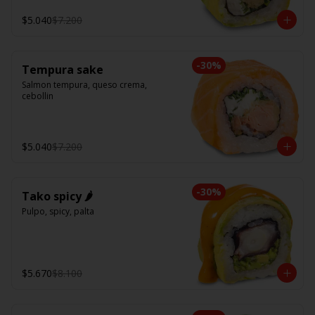
$5.040
$7.200
-
30
%
Tempura sake
Salmon tempura, queso crema, 
cebollin
$5.040
$7.200
-
30
%
Tako spicy 🌶️
Pulpo, spicy, palta
$5.670
$8.100