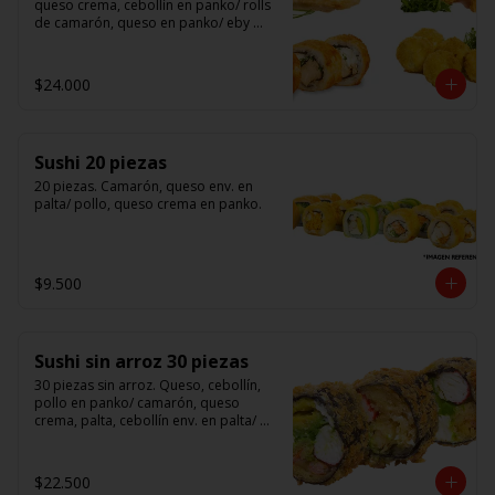
queso crema, cebollín en panko/ rolls 
de camarón, queso en panko/ eby 
furay (camarones apanados)/ ebi balls	
(bolitas rellenas de camarón, queso 
crema)/ gyosas mixtas.
$24.000
Sushi 20 piezas
20 piezas. Camarón, queso env. en 
palta/ pollo, queso crema en panko.
$9.500
Sushi sin arroz 30 piezas
30 piezas sin arroz. Queso, cebollín, 
pollo en panko/ camarón, queso 
crema, palta, cebollín env. en palta/ 						

salmón, kanikama, queso crema en 
panko.

$22.500
(Foto referencial)