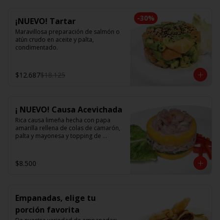
-
30
%
¡NUEVO! Tartar
Maravillosa preparación de salmón o 
atún crudo en aceite y palta, 
condimentado.
$12.687
$18.125
¡ NUEVO! Causa Acevichada
Rica causa limeña hecha con papa 
amarilla rellena de colas de camarón, 
palta y mayonesa y topping de 
ceviche.
$8.500
Empanadas, elige tu
porción favorita