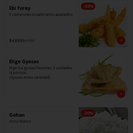
-
30
%
Ebi furay
5 camarones ecuatorianos apanados
$4.899
$6.990
Elige Gyosas
Elige tus gyosas favoritas. 5 unidades 
la porcion. 

(Gyosas mixta variedad)
-
30
%
Gohan
Arroz blanco