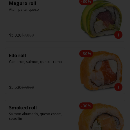
-
30
%
Maguro roll
Atun, palta, queso
$5.320
$7.600
-
30
%
Edo roll
Camaron, salmon, queso crema
$5.530
$7.900
-
30
%
Smoked roll
Salmon ahumado, queso cream, 
cebollin