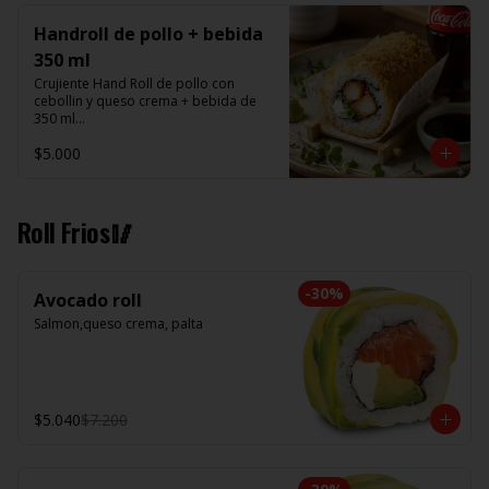
Handroll de pollo + bebida
350 ml
Crujiente Hand Roll de pollo con 
cebollin y queso crema + bebida de 
350 ml

$5.000
Promoción valida de Lunes a viernes 
de 14:00 a 16 hrs
Roll Frios🥢
-
30
%
Avocado roll
Salmon,queso crema, palta
$5.040
$7.200