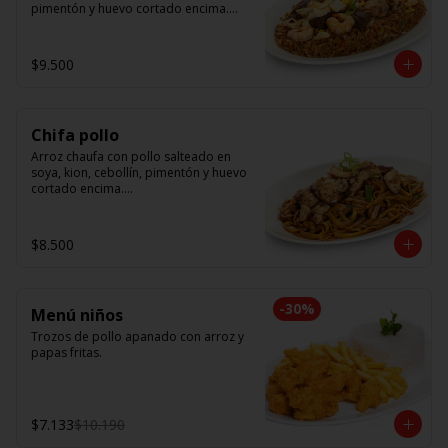
pimentón y huevo cortado encima.

Tallarín con camarón, pollo y res, 
salteado en soya, cebollín, tomate y 
$9.500
cebolla morada.
Chifa pollo
Arroz chaufa con pollo salteado en 
soya, kion, cebollín, pimentón y huevo 
cortado encima.

Tallarín con pollo salteado en soya, 
cebollín, tomate y cebolla morada.
$8.500
-
30
%
Menú niños
Trozos de pollo apanado con arroz y 
papas fritas.
$7.133
$10.190