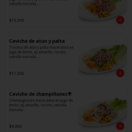
cebolla morada.

Acompañado de choclo peruano, 
cancha y camote dulce.
$15.300
Ceviche de atun y palta
Trocitos de atún y palta macerados en 
jugo de limón, ají amarillo, rocoto, 
cebolla morada.

Acompañado de choclo peruano, 
canchas y camote dulce
$11.500
Ceviche de champiñones🥦
Champignones macerados en jugo de 
limón, ají amarillo, rocoto, cebolla 
morada.

Acompañado de choclo peruano, 
canchas y camote dulce.
$9.000