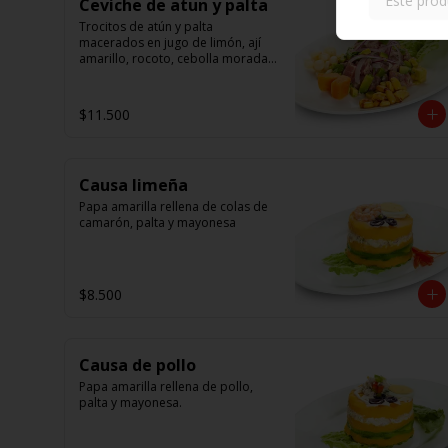
Este prod
Ceviche de atun y palta
Trocitos de atún y palta 
macerados en jugo de limón, ají 
amarillo, rocoto, cebolla morada.

Acompañado de choclo peruano, 
canchas y camote dulce
$11.500
Causa limeña
Papa amarilla rellena de colas de 
camarón, palta y mayonesa
$8.500
Causa de pollo
Papa amarilla rellena de pollo, 
palta y mayonesa.