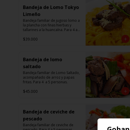
Bandeja de Lomo Tokyo
Limeño
Bandeja familiar de jugoso lomo a 
la plancha con finas hierbas y 
tallarines a la huancaína. Para 4 a 5 
personas.
$39.000
Bandeja de lomo
saltado
Bandeja familiar de Lomo Saltado, 
acompañado de arroz y papas 
fritas. Para 4  a 5 personas.
$45.000
Bandeja de ceviche de
pescado
Bandeja familiar de ceviche de 
Gohan 
pescado. Para 4 a 5 personas.