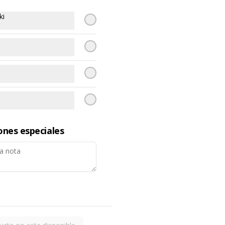
$5.900
ki
Ceviche de la casa
Trocitos de pescado y camarones, 
macerados en jugo de limón, ají 
amarillo, rocoto, cebolla morada.

 Acompañado de choclo peruano, 
canchas y camote dulce.
$13.000
ones especiales
Ceviche de salmon
Trocitos de salmón macerados en 
jugo de limón, ají amarillo, rocoto, 
cebolla morada.

Acompañado de choclo peruano, 
cancha y camote dulce.
$15.300