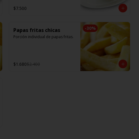
$7.500
-
30
%
Papas fritas chicas
Porción individual de papas fritas.
$1.680
$2.400