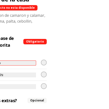
cto no esta disponible
on de camaron y calamar,
a, palta, cebollin,
base de
Obligatorio
¡ NUEVO! Causa
orita
Acevichada
1
Rica causa limeña hecha con papa 
amarilla rellena de colas de 
o
camarón, palta y mayonesa y 
topping de ceviche.
$8.500
hi
Tequeños de camarón.
5 unidades , acompañada de 
guacamole.
 extras?
Opcional
1