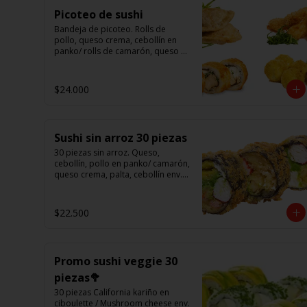
Picoteo de sushi
Bandeja de picoteo. Rolls de 
pollo, queso crema, cebollín en 
panko/ rolls de camarón, queso 
en panko/ eby furay (camarones 
apanados)/ ebi balls	(bolitas 
rellenas de camarón, queso 
$24.000
crema)/ gyosas mixtas.
Sushi sin arroz 30 piezas
30 piezas sin arroz. Queso, 
cebollín, pollo en panko/ camarón, 
queso crema, palta, cebollín env. 
en palta/ 						

salmón, kanikama, queso crema 
en panko.

$22.500
(Foto referencial)
Promo sushi veggie 30
piezas🥦
30 piezas California kariño en 
ciboulette / Mushroom cheese env. 