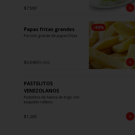
$7.500
-
30
%
Papas fritas grandes
Porción grande de papas fritas.
$3.640
$5.200
PASTELITOS
VENEZOLANOS
Pastelitos de harina de trigo con 
exquisito relleno.
$1.200