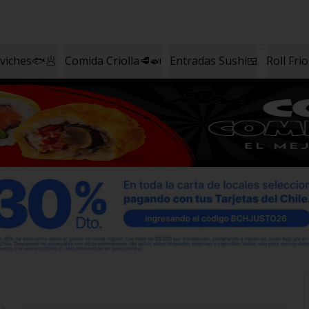
eviches🐟🥟
Comida Criolla🥩🍛
Entradas Sushi🍱
Roll Fri