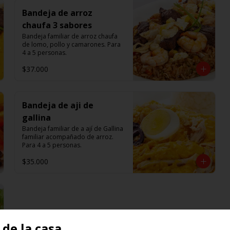
Bandeja de arroz
chaufa 3 sabores
Bandeja familiar de arroz chaufa 
de lomo, pollo y camarones. Para 
4 a 5 personas.
$37.000
Bandeja de aji de
gallina
Bandeja familiar de a ají de Gallina 
familiar acompañado de arroz. 
Para 4 a 5 personas.
$35.000
de la casa