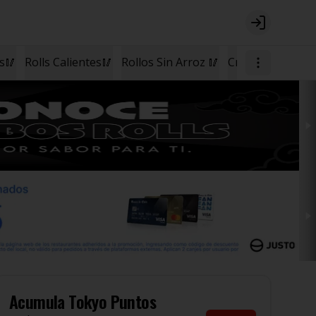
Login
os🥢
Rolls Calientes🥢
Rollos Sin Arroz 🥢
Cremas🥣
Postr
Acumula
Tokyo Puntos