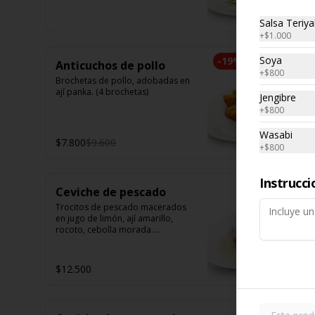
camarón. Elige tu opción favorita. 
(5 unidades iguales en cada 
Salsa Teriya
porción)
+
$1.000
Soya
-
19
%
Anticuchos de pollo
+
$800
Brochetas de pollo, adobadas en 
ají panka. (4 brochetas)
Jengibre
+
$800
Wasabi
$7.800
$9.600
+
$800
Instrucci
Ceviche de pescado
Trocitos de pescado macerados 
en jugo de limón, ají amarillo, 
rocoto, cebolla morada.

Acompañado de choclo peruano, 
canchas y camote dulce.
$12.500