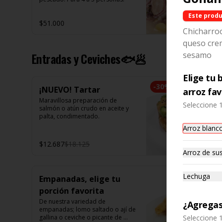
Este produ
$51.000
Chicharro
queso crem
Entradas y Ceviches🐟🥟
sesamo
Elige tu 
-
30
%
¡NUEVO! Tartar
arroz fav
Maravillosa preparación de 
Seleccione 
salmón o atún crudo en aceite y 
palta, condimentado.
Arroz blanc
$12.687
$18.125
Arroz de sus
Lechuga
Empanadas, elige tu
porción favorita
De nuestra variedad de 
¿Agregas
empanadas; lomo saltado o ají de 
gallina o ceviche o picante de 
Seleccione 