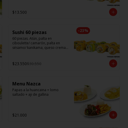
$13.500
-
23
%
Sushi 60 piezas
60 piezas. Atún, palta en 
ciboulette/ camarón, palta en 
sésamo/ kanikama, queso crema, 
en salmón/ pollo teri, queso 
crema, cebollín en panko/ champi, 
queso crema, cebollín en panko/ 
$23.550
$30.550
camarón, queso crema, en panko.
Menu Nazca
Papas a la huancaina + lomo 
saltado + aji de gallina
$21.000