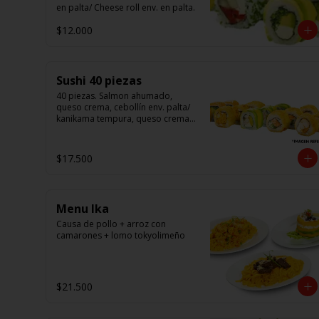
en palta/ Cheese roll env. en palta.
$12.000
Sushi 40 piezas
40 piezas. Salmon ahumado, 
queso crema, cebollín env. palta/ 
kanikama tempura, queso crema 
en sésamo/ pollo, queso crema 
cebollín en panko/ camarón, 
queso crema, en panko.
$17.500
Menu Ika
Causa de pollo + arroz con 
camarones + lomo tokyolimeño
$21.500