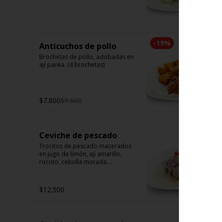
camarón. Elige tu opción favorita. 
(5 unidades iguales en cada 
porción)
-
19
%
Anticuchos de pollo
Brochetas de pollo, adobadas en 
ají panka. (4 brochetas)
$7.800
$9.600
Ceviche de pescado
Trocitos de pescado macerados 
en jugo de limón, ají amarillo, 
rocoto, cebolla morada.

Acompañado de choclo peruano, 
canchas y camote dulce.
$12.500