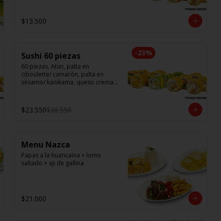
$13.500
-
23
%
Sushi 60 piezas
60 piezas. Atún, palta en 
ciboulette/ camarón, palta en 
sésamo/ kanikama, queso crema, 
en salmón/ pollo teri, queso 
crema, cebollín en panko/ champi, 
queso crema, cebollín en panko/ 
$23.550
$30.550
camarón, queso crema, en panko.
Menu Nazca
Papas a la huancaina + lomo 
saltado + aji de gallina
$21.000