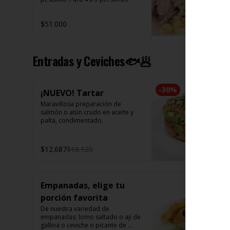
$51.000
Entradas y Ceviches🐟🥟
-
30
%
¡NUEVO! Tartar
Maravillosa preparación de 
salmón o atún crudo en aceite y 
palta, condimentado.
$12.687
$18.125
Empanadas, elige tu
porción favorita
De nuestra variedad de 
empanadas; lomo saltado o ají de 
gallina o ceviche o picante de 