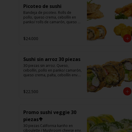
Picoteo de sushi
Bandeja de picoteo. Rolls de 
pollo, queso crema, cebollín en 
panko/ rolls de camarón, queso 
en panko/ eby furay (camarones 
apanados)/ ebi balls	(bolitas 
rellenas de camarón, queso 
$24.000
crema)/ gyosas mixtas.
Sushi sin arroz 30 piezas
30 piezas sin arroz. Queso, 
cebollín, pollo en panko/ camarón, 
queso crema, palta, cebollín env. 
en palta/ 						

salmón, kanikama, queso crema 
en panko.

$22.500
(Foto referencial)
Promo sushi veggie 30
piezas🥦
30 piezas California kariño en 
ciboulette / Mushroom cheese env. 