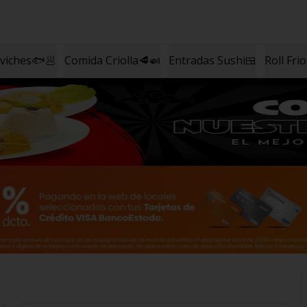
eviches🐟🥟
Comida Criolla🥩🍛
Entradas Sushi🍱
Roll Fri