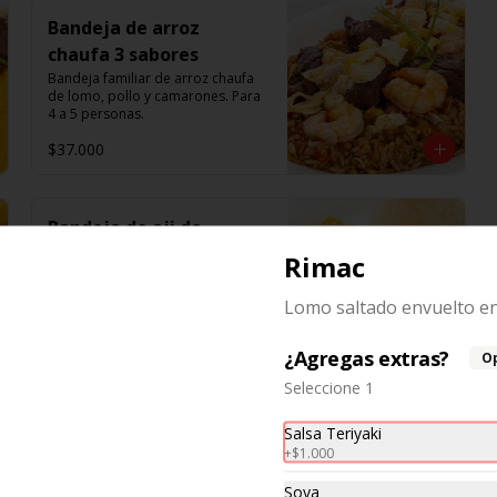
Bandeja de arroz
chaufa 3 sabores
Bandeja familiar de arroz chaufa 
de lomo, pollo y camarones. Para 
4 a 5 personas.
$37.000
Bandeja de aji de
gallina
Rimac
Bandeja familiar de a ají de Gallina 
familiar acompañado de arroz. 
Lomo saltado envuelto en
Para 4 a 5 personas.
$35.000
¿Agregas extras?
O
Seleccione 1
Salsa Teriyaki
+
$1.000
Soya