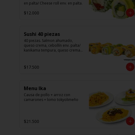
en palta/ Cheese roll env. en palta.
$12.000
Sushi 40 piezas
40 piezas. Salmon ahumado, 
queso crema, cebollín env. palta/ 
kanikama tempura, queso crema 
en sésamo/ pollo, queso crema 
cebollín en panko/ camarón, 
queso crema, en panko.
$17.500
Menu Ika
Causa de pollo + arroz con 
camarones + lomo tokyolimeño
$21.500