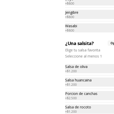
+
$800
Jengibre
+
$800
Wasabi
+
$800
¿Una salsita?
O
¡ NUEVO! Causa
Elige tu salsa favorita
Acevichada
Seleccione al menos 1
Rica causa limeña hecha con papa 
amarilla rellena de colas de 
camarón, palta y mayonesa y 
Salsa de oliva
topping de ceviche.
+
$1.200
$8.500
Salsa huancaina
+
$1.200
Tequeños de camarón.
Porcion de canchas
5 unidades , acompañada de 
+
$2.500
guacamole.
Salsa de rocoto
+
$1.200