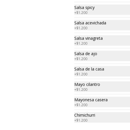
$5.900
Salsa spicy
+
$1.200
Salsa acevichada
Ceviche de la casa
+
$1.200
Trocitos de pescado y camarones, 
Salsa vinagreta
macerados en jugo de limón, ají 
amarillo, rocoto, cebolla morada.

+
$1.200
 Acompañado de choclo peruano, 
canchas y camote dulce.
Salsa de ajo
$13.000
+
$1.200
Salsa de la casa
+
$1.200
Ceviche de salmon
Mayo cilantro
Trocitos de salmón macerados en 
+
$1.200
jugo de limón, ají amarillo, rocoto, 
cebolla morada.

Mayonesa casera
Acompañado de choclo peruano, 
cancha y camote dulce.
+
$1.200
$15.300
Chimichurri
+
$1.200