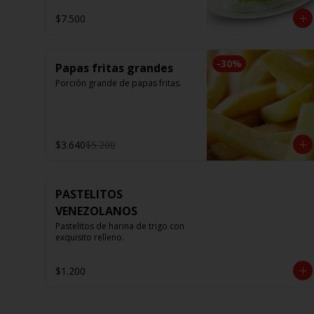
$7.500
-
30
%
Papas fritas grandes
Porción grande de papas fritas.
$3.640
$5.200
PASTELITOS
VENEZOLANOS
Pastelitos de harina de trigo con 
exquisito relleno.
$1.200