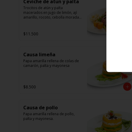
Ceviche de atun y palta
Trocitos de atún y palta 
macerados en jugo de limón, ají 
amarillo, rocoto, cebolla morada.

Acompañado de choclo peruano, 
canchas y camote dulce
$11.500
Causa limeña
Papa amarilla rellena de colas de 
camarón, palta y mayonesa
$8.500
Causa de pollo
Papa amarilla rellena de pollo, 
palta y mayonesa.