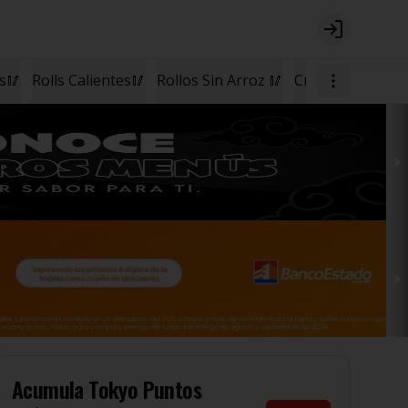
Login
os🥢
Rolls Calientes🥢
Rollos Sin Arroz 🥢
Cremas🥣
Postr
Acumula
Tokyo Puntos