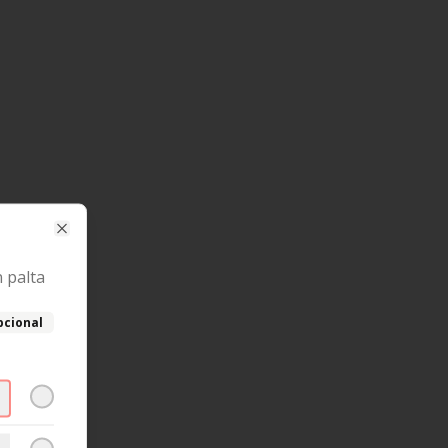
Close
 palta
pcional