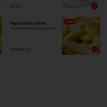
$7.500
-
30
%
Papas fritas chicas
Porción individual de papas fritas.
$1.680
$2.400