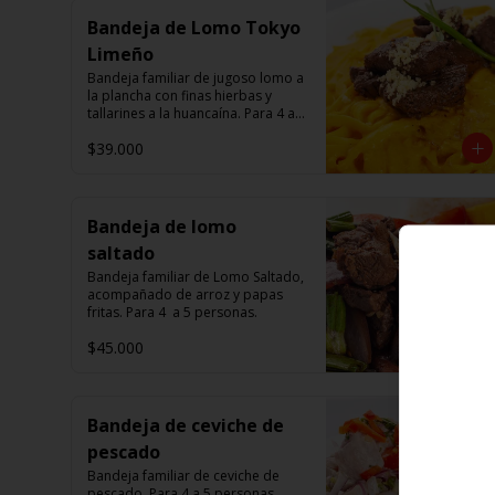
Bandeja de Lomo Tokyo
Limeño
Bandeja familiar de jugoso lomo a 
la plancha con finas hierbas y 
tallarines a la huancaína. Para 4 a 5 
personas.
$39.000
Bandeja de lomo
saltado
Bandeja familiar de Lomo Saltado, 
acompañado de arroz y papas 
fritas. Para 4  a 5 personas.
$45.000
Bandeja de ceviche de
pescado
Bandeja familiar de ceviche de 
pescado. Para 4 a 5 personas.