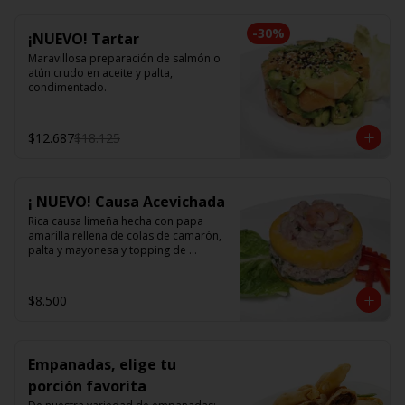
-
30
%
¡NUEVO! Tartar
Maravillosa preparación de salmón o 
atún crudo en aceite y palta, 
condimentado.
$12.687
$18.125
¡ NUEVO! Causa Acevichada
Rica causa limeña hecha con papa 
amarilla rellena de colas de camarón, 
palta y mayonesa y topping de 
ceviche.
$8.500
Empanadas, elige tu
porción favorita