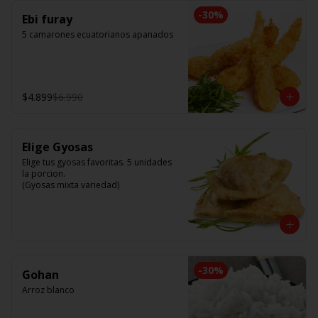
-
30
%
Ebi furay
5 camarones ecuatorianos apanados
$4.899
$6.990
Elige Gyosas
Elige tus gyosas favoritas. 5 unidades 
la porcion. 

(Gyosas mixta variedad)
-
30
%
Gohan
Arroz blanco