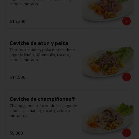
cebolla morada.

Acompañado de choclo peruano, 
cancha y camote dulce.
$15.300
Ceviche de atun y palta
Trocitos de atún y palta macerados en 
jugo de limón, ají amarillo, rocoto, 
cebolla morada.

Acompañado de choclo peruano, 
canchas y camote dulce
$11.500
Ceviche de champiñones🥦
Champignones macerados en jugo de 
limón, ají amarillo, rocoto, cebolla 
morada.

Acompañado de choclo peruano, 
canchas y camote dulce.
$9.000