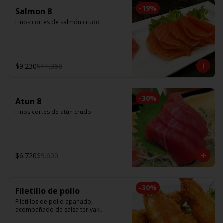
-
19
%
Salmon 8
Finos cortes de salmón crudo
$9.230
$11.360
-
30
%
Atun 8
Finos cortes de atún crudo
$6.720
$9.600
-
30
%
Filetillo de pollo
Filetillos de pollo apanado, 
acompañado de salsa teriyaki.