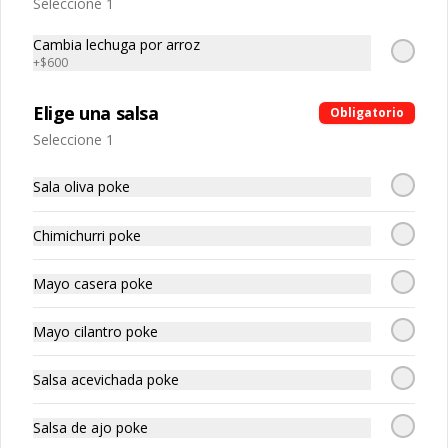
-
30
%
Seleccione 1
Ebi cheese roll
Camarón, queso crema, palta
Cambia lechuga por arroz
+
$600
Elige una salsa
Obligatorio
$5.040
$7.200
Seleccione 1
-
30
%
Teri roll
Sala oliva poke
Pollo teriyaki, queso crema, cebollín
Chimichurri poke
Mayo casera poke
$4.550
$6.500
Mayo cilantro poke
-
30
%
Tempura roll
Salsa acevichada poke
Camarón tempura, queso crema, 
cebollín
Salsa de ajo poke