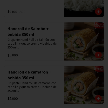
$910
$1.300
Handroll de Salmón +
bebida 350 ml
Crujiente Hand Roll de Salmón con 
cebollin y queso crema + bebida de 
350 ml

$5.000
Promoción valida de Lunes a viernes 
de 14:00 a 16 hrs
Handroll de camarón +
bebida 350 ml
Crujiente Hand roll de camarón con 
cebollin y queso crema + bebida de 
350 ml

$5.000
Promoción valida de Lunes a viernes 
de 14:00 a 16 hrs