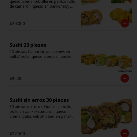
queso crema, cebollín en panko/ rolls 
de camarón, queso en panko/ eby 
furay (camarones apanados)/ ebi balls	
(bolitas rellenas de camarón, queso 
crema)/ gyosas mixtas.
$24.000
Sushi 20 piezas
20 piezas. Camarón, queso env. en 
palta/ pollo, queso crema en panko.
$9.500
Sushi sin arroz 30 piezas
30 piezas sin arroz. Queso, cebollín, 
pollo en panko/ camarón, queso 
crema, palta, cebollín env. en palta/ 						

salmón, kanikama, queso crema en 
panko.

$22.500
(Foto referencial)