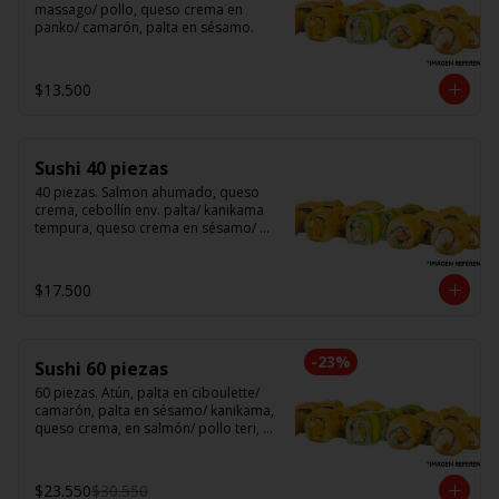
massago/ pollo, queso crema en 
panko/ camarón, palta en sésamo.
$13.500
Sushi 40 piezas
40 piezas. Salmon ahumado, queso 
crema, cebollín env. palta/ kanikama 
tempura, queso crema en sésamo/ 
pollo, queso crema cebollín en panko/ 
camarón, queso crema, en panko.
$17.500
-
23
%
Sushi 60 piezas
60 piezas. Atún, palta en ciboulette/ 
camarón, palta en sésamo/ kanikama, 
queso crema, en salmón/ pollo teri, 
queso crema, cebollín en panko/ 
champi, queso crema, cebollín en 
panko/ camarón, queso crema, en 
$23.550
$30.550