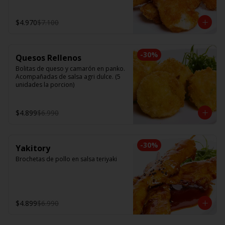
$4.970
$7.100
-
30
%
Quesos Rellenos
Bolitas de queso y camarón en panko. 
Acompañadas de salsa agri dulce. (5 
unidades la porcion)
$4.899
$6.990
-
30
%
Yakitory
Brochetas de pollo en salsa teriyaki
$4.899
$6.990