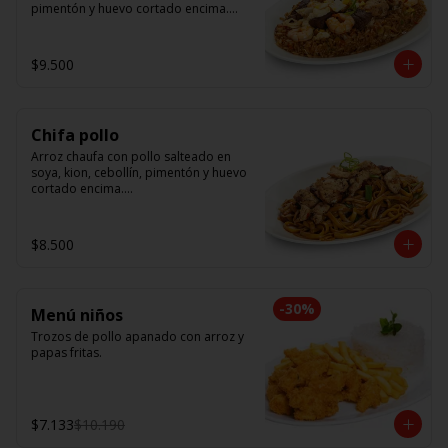
pimentón y huevo cortado encima.

Tallarín con camarón, pollo y res, 
salteado en soya, cebollín, tomate y 
$9.500
cebolla morada.
Chifa pollo
Arroz chaufa con pollo salteado en 
soya, kion, cebollín, pimentón y huevo 
cortado encima.

Tallarín con pollo salteado en soya, 
cebollín, tomate y cebolla morada.
$8.500
-
30
%
Menú niños
Trozos de pollo apanado con arroz y 
papas fritas.
$7.133
$10.190