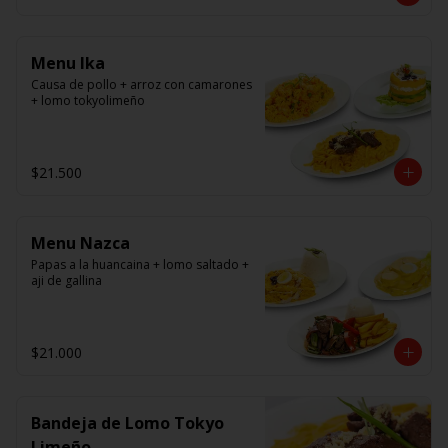
panko.
Menu Ika
Causa de pollo + arroz con camarones 
+ lomo tokyolimeño
$21.500
Menu Nazca
Papas a la huancaina + lomo saltado + 
aji de gallina
$21.000
Bandeja de Lomo Tokyo
Limeño