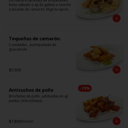
De nuestra variedad de empanadas; 
lomo saltado o ají de gallina o ceviche 
o picante de camarón. Elige tu opción 
favorita. (5 unidades iguales en cada 
porción)
Tequeños de camarón.
5 unidades , acompañada de 
guacamole.
$5.900
-
19
%
Anticuchos de pollo
Brochetas de pollo, adobadas en ají 
panka. (4 brochetas)
$7.800
$9.600