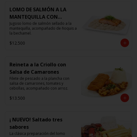
LOMO DE SALMÓN A LA
MANTEQUILLA CON
ÑOQUIS 🧈
Jugoso lomo de salmón sellado a la 
mantequilla, acompañado de ñoquis a 
la bechamel.
$12.500
Reineta a la Criollo con
Salsa de Camarones
Filete de pescado a la plancha con 
salsa de camarones, tomates y 
cebollas, acompañado con arroz.
$13.500
¡ NUEVO! Saltado tres
sabores
La clásica preparación del lomo 