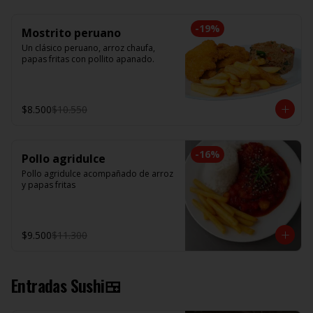
-
19
%
Mostrito peruano
Un clásico peruano, arroz chaufa, 
papas fritas con pollito apanado.
$8.500
$10.550
-
16
%
Pollo agridulce
Pollo agridulce acompañado de arroz 
y papas fritas
$9.500
$11.300
Entradas Sushi🍱