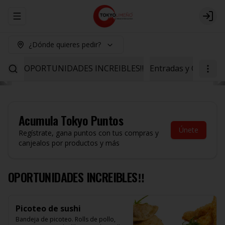
Abrir menu de navegación
Logi
¿Dónde quieres pedir?
OPORTUNIDADES INCREIBLES‼️
Entradas y Ceviche
Acumula
Tokyo Puntos
Únete
Regístrate, gana puntos con tus compras y
canjealos por productos y más
OPORTUNIDADES INCREIBLES‼️
Picoteo de sushi
Bandeja de picoteo. Rolls de pollo, 