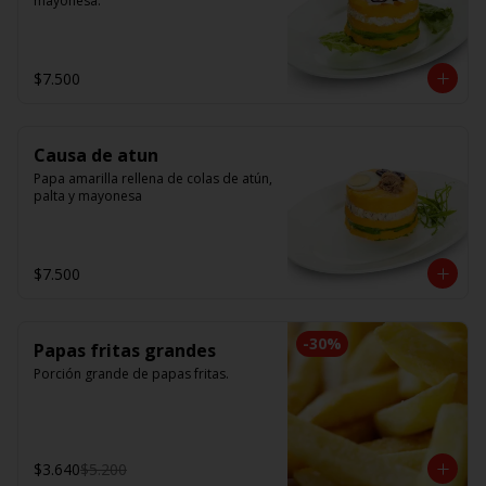
mayonesa.
$7.500
Causa de atun
Papa amarilla rellena de colas de atún, 
palta y mayonesa
$7.500
-
30
%
Papas fritas grandes
Porción grande de papas fritas.
$3.640
$5.200