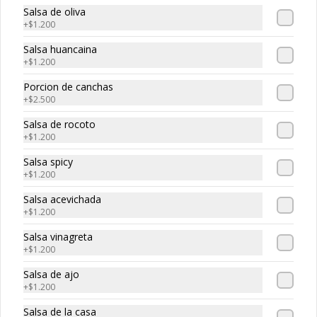
-
30
%
Maguro roll
Salsa de oliva
Atun, palta, queso
+
$1.200
Salsa huancaina
+
$1.200
$5.320
$7.600
Porcion de canchas
+
$2.500
Salsa de rocoto
-
30
%
Edo roll
+
$1.200
Camaron, salmon, queso crema
Salsa spicy
+
$1.200
Salsa acevichada
$5.530
+
$1.200
$7.900
Salsa vinagreta
+
$1.200
-
30
%
Smoked roll
Salsa de ajo
Salmon ahumado, queso cream, 
+
$1.200
cebollin
Salsa de la casa