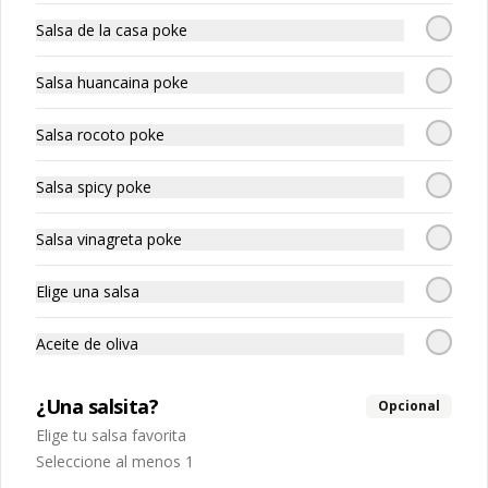
Salsa de la casa poke
$5.040
$7.200
Salsa huancaina poke
-
30
%
Tempura sake
Salmon tempura, queso crema, 
Salsa rocoto poke
cebollin
Salsa spicy poke
$5.040
$7.200
Salsa vinagreta poke
Elige una salsa
-
30
%
Tako spicy 🌶️
Pulpo, spicy, palta
Aceite de oliva
¿Una salsita?
Opcional
$5.670
$8.100
Elige tu salsa favorita
Seleccione al menos 1