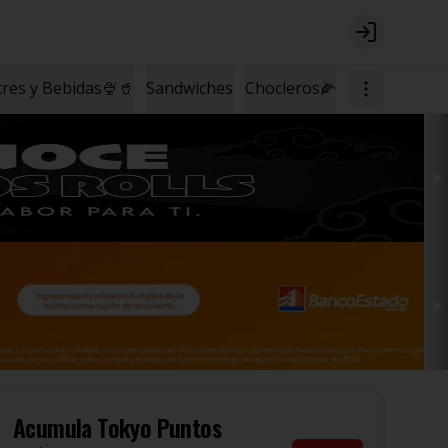
Login
res y Bebidas🍨🥤
Sandwiches
Chocleros🌽
Acumula
Tokyo Puntos