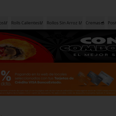
ios🥢
Rolls Calientes🥢
Rollos Sin Arroz 🥢
Cremas🥣
Post