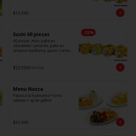
$13.500
-
23
%
Sushi 60 piezas
60 piezas. Atún, palta en 
ciboulette/ camarón, palta en 
sésamo/ kanikama, queso crema, 
en salmón/ pollo teri, queso 
crema, cebollín en panko/ champi, 
queso crema, cebollín en panko/ 
$23.550
$30.550
camarón, queso crema, en panko.
Menu Nazca
Papas a la huancaina + lomo 
saltado + aji de gallina
$21.000