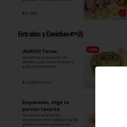
$51.000
Entradas y Ceviches🐟🥟
-
30
%
¡NUEVO! Tartar
Maravillosa preparación de 
salmón o atún crudo en aceite y 
palta, condimentado.
$12.687
$18.125
Empanadas, elige tu
porción favorita
De nuestra variedad de 
empanadas; lomo saltado o ají de 
gallina o ceviche o picante de 