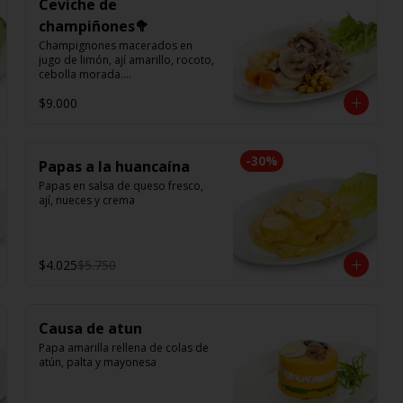
Ceviche de
champiñones🥦
Champignones macerados en 
jugo de limón, ají amarillo, rocoto, 
cebolla morada.

Acompañado de choclo peruano, 
$9.000
canchas y camote dulce.
-
30
%
Papas a la huancaína
Papas en salsa de queso fresco, 
ají, nueces y crema
$4.025
$5.750
Causa de atun
Papa amarilla rellena de colas de 
atún, palta y mayonesa