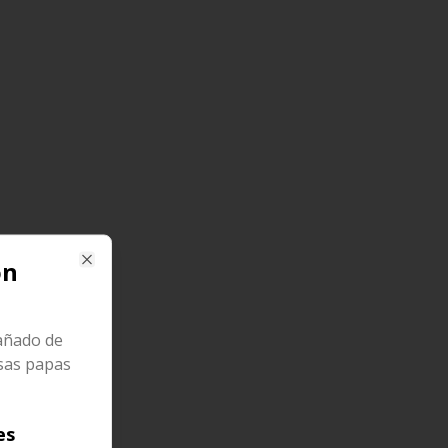
on
Close
añado de
osas papas
es