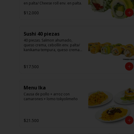
en palta/ Cheese roll env. en palta.
$12.000
Sushi 40 piezas
40 piezas. Salmon ahumado, 
queso crema, cebollín env. palta/ 
kanikama tempura, queso crema 
en sésamo/ pollo, queso crema 
cebollín en panko/ camarón, 
queso crema, en panko.
$17.500
Menu Ika
Causa de pollo + arroz con 
camarones + lomo tokyolimeño
$21.500