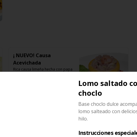
¡ NUEVO! Causa
Acevichada
Rica causa limeña hecha con papa 
amarilla rellena de colas de 
camarón, palta y mayonesa y 
Lomo saltado c
topping de ceviche.
$8.500
choclo
Base choclo dulce acomp
Tequeños de camarón.
lomo salteado con delici
5 unidades , acompañada de 
hilo.
guacamole.
Instrucciones especial