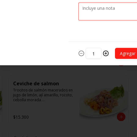
$5.900
Ceviche de la casa
Trocitos de pescado y camarones, 
macerados en jugo de limón, ají 
amarillo, rocoto, cebolla morada.

 Acompañado de choclo peruano, 
Agregar
canchas y camote dulce.
$13.000
Ceviche de salmon
Trocitos de salmón macerados en 
jugo de limón, ají amarillo, rocoto, 
cebolla morada.

Acompañado de choclo peruano, 
cancha y camote dulce.
$15.300