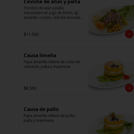
Ceviche de atun y palta
Trocitos de atún y palta 
macerados en jugo de limón, ají 
amarillo, rocoto, cebolla morada.

Acompañado de choclo peruano, 
canchas y camote dulce
$11.500
Causa limeña
Papa amarilla rellena de colas de 
camarón, palta y mayonesa
$8.500
Causa de pollo
Papa amarilla rellena de pollo, 
palta y mayonesa.