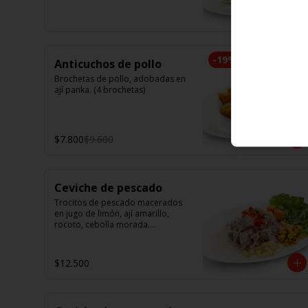
camarón. Elige tu opción favorita. 
(5 unidades iguales en cada 
porción)
-
19
%
Anticuchos de pollo
Brochetas de pollo, adobadas en 
ají panka. (4 brochetas)
$7.800
$9.600
Ceviche de pescado
Trocitos de pescado macerados 
en jugo de limón, ají amarillo, 
rocoto, cebolla morada.

Acompañado de choclo peruano, 
canchas y camote dulce.
$12.500