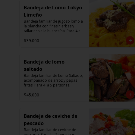
Bandeja de Lomo Tokyo
Limeño
Bandeja familiar de jugoso lomo a 
la plancha con finas hierbas y 
tallarines a la huancaína. Para 4 a 5 
personas.
$39.000
Bandeja de lomo
saltado
Bandeja familiar de Lomo Saltado, 
acompañado de arroz y papas 
fritas. Para 4  a 5 personas.
$45.000
Bandeja de ceviche de
pescado
Bandeja familiar de ceviche de 
pescado. Para 4 a 5 personas.