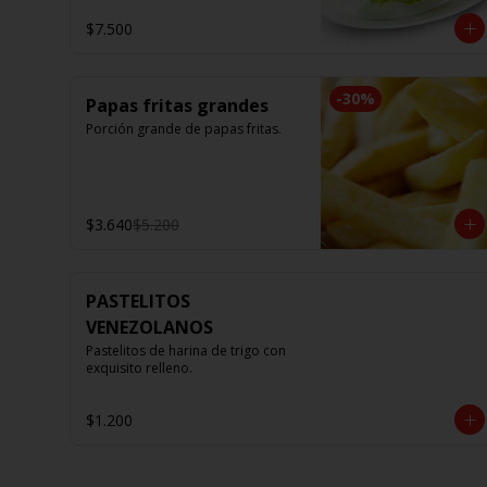
$7.500
-
30
%
Papas fritas grandes
Porción grande de papas fritas.
$3.640
$5.200
PASTELITOS
VENEZOLANOS
Pastelitos de harina de trigo con 
exquisito relleno.
$1.200