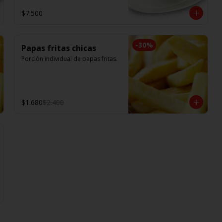
$7.500
-
30
%
Papas fritas chicas
Porción individual de papas fritas.
$1.680
$2.400