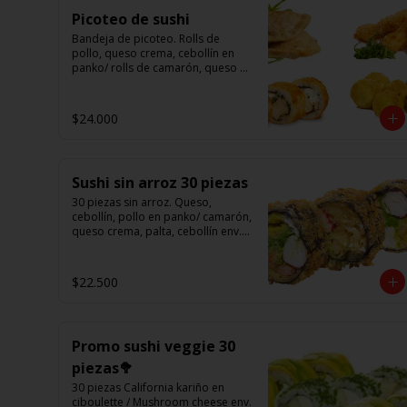
Picoteo de sushi
Bandeja de picoteo. Rolls de 
pollo, queso crema, cebollín en 
panko/ rolls de camarón, queso 
en panko/ eby furay (camarones 
apanados)/ ebi balls	(bolitas 
rellenas de camarón, queso 
$24.000
crema)/ gyosas mixtas.
Sushi sin arroz 30 piezas
30 piezas sin arroz. Queso, 
cebollín, pollo en panko/ camarón, 
queso crema, palta, cebollín env. 
en palta/ 						

salmón, kanikama, queso crema 
en panko.

$22.500
(Foto referencial)
Promo sushi veggie 30
piezas🥦
30 piezas California kariño en 
ciboulette / Mushroom cheese env. 