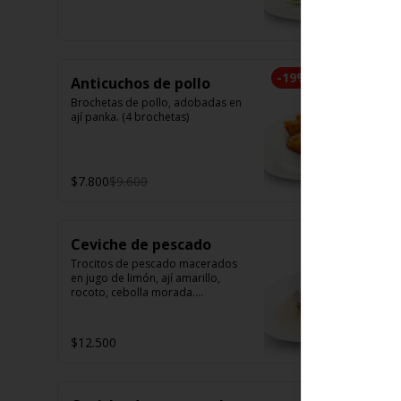
camarón. Elige tu opción favorita. 
(5 unidades iguales en cada 
porción)
-
19
%
Anticuchos de pollo
Brochetas de pollo, adobadas en 
ají panka. (4 brochetas)
$7.800
$9.600
Ceviche de pescado
Trocitos de pescado macerados 
en jugo de limón, ají amarillo, 
rocoto, cebolla morada.

Acompañado de choclo peruano, 
canchas y camote dulce.
$12.500