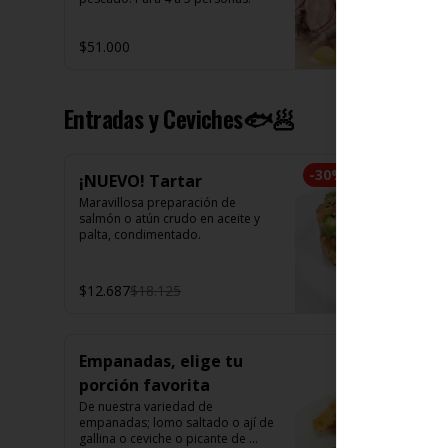
$51.000
Entradas y Ceviches🐟🥟
-
30
%
¡NUEVO! Tartar
Maravillosa preparación de 
salmón o atún crudo en aceite y 
palta, condimentado.
$12.687
$18.125
Empanadas, elige tu
porción favorita
De nuestra variedad de 
empanadas; lomo saltado o ají de 
gallina o ceviche o picante de 