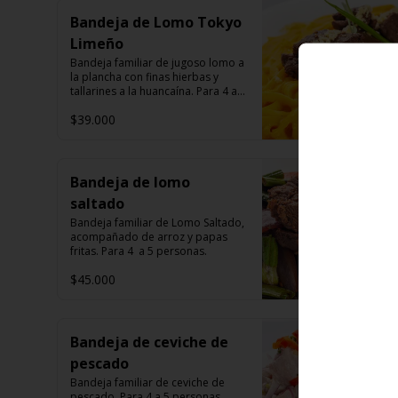
Bandeja de Lomo Tokyo
Limeño
Bandeja familiar de jugoso lomo a 
la plancha con finas hierbas y 
tallarines a la huancaína. Para 4 a 5 
personas.
$39.000
Bandeja de lomo
saltado
Bandeja familiar de Lomo Saltado, 
acompañado de arroz y papas 
fritas. Para 4  a 5 personas.
$45.000
Bandeja de ceviche de
pescado
Bandeja familiar de ceviche de 
pescado. Para 4 a 5 personas.