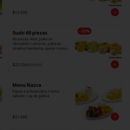
$13.500
-
23
%
Sushi 60 piezas
60 piezas. Atún, palta en 
ciboulette/ camarón, palta en 
sésamo/ kanikama, queso crema, 
en salmón/ pollo teri, queso 
crema, cebollín en panko/ champi, 
queso crema, cebollín en panko/ 
$23.550
$30.550
camarón, queso crema, en panko.
Menu Nazca
Papas a la huancaina + lomo 
saltado + aji de gallina
$21.000