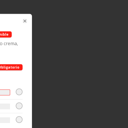
Close
nible
so crema,
Obligatorio