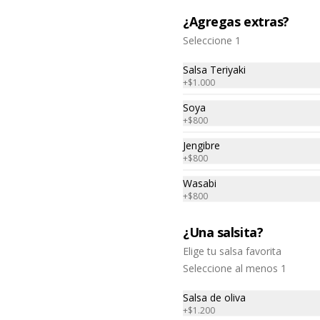
¿Agregas extras?
Seleccione 1
Salsa Teriyaki
+
$1.000
Soya
+
$800
¡ NUEVO! Causa
Jengibre
Acevichada
+
$800
Rica causa limeña hecha con papa 
amarilla rellena de colas de 
Wasabi
camarón, palta y mayonesa y 
+
$800
topping de ceviche.
$8.500
¿Una salsita?
Elige tu salsa favorita
Tequeños de camarón.
Seleccione al menos 1
5 unidades , acompañada de 
guacamole.
Salsa de oliva
+
$1.200