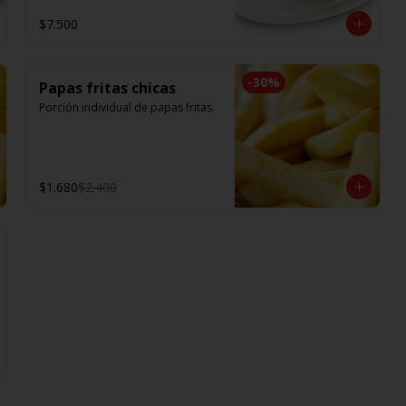
$7.500
-
30
%
Papas fritas chicas
Porción individual de papas fritas.
$1.680
$2.400