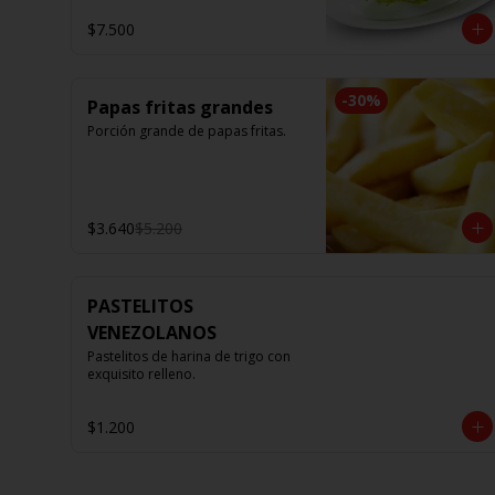
$7.500
-
30
%
Papas fritas grandes
Porción grande de papas fritas.
$3.640
$5.200
PASTELITOS
VENEZOLANOS
Pastelitos de harina de trigo con 
exquisito relleno.
$1.200