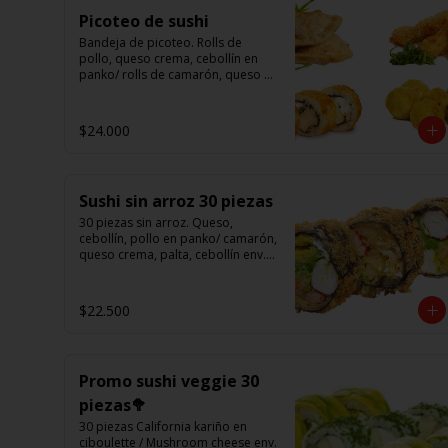
Picoteo de sushi
Bandeja de picoteo. Rolls de 
pollo, queso crema, cebollín en 
panko/ rolls de camarón, queso 
en panko/ eby furay (camarones 
apanados)/ ebi balls	(bolitas 
rellenas de camarón, queso 
$24.000
crema)/ gyosas mixtas.
Sushi sin arroz 30 piezas
30 piezas sin arroz. Queso, 
cebollín, pollo en panko/ camarón, 
queso crema, palta, cebollín env. 
en palta/ 						

salmón, kanikama, queso crema 
en panko.

$22.500
(Foto referencial)
Promo sushi veggie 30
piezas🥦
30 piezas California kariño en 
ciboulette / Mushroom cheese env. 