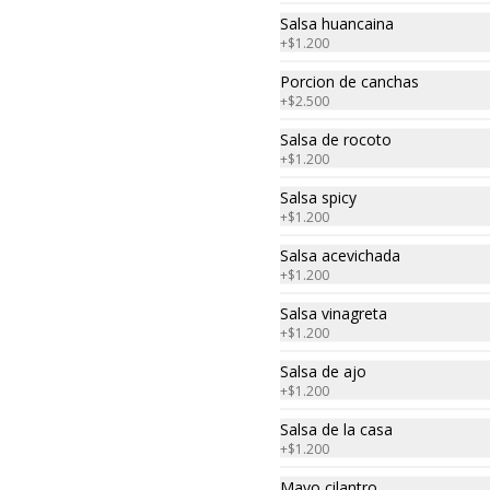
Salsa huancaina
$5.900
+
$1.200
Porcion de canchas
Ceviche de la casa
+
$2.500
Trocitos de pescado y camarones, 
Salsa de rocoto
macerados en jugo de limón, ají 
+
$1.200
amarillo, rocoto, cebolla morada.

 Acompañado de choclo peruano, 
canchas y camote dulce.
Salsa spicy
+
$1.200
$13.000
Salsa acevichada
+
$1.200
Ceviche de salmon
Salsa vinagreta
Trocitos de salmón macerados en 
+
$1.200
jugo de limón, ají amarillo, rocoto, 
cebolla morada.

Salsa de ajo
Acompañado de choclo peruano, 
+
$1.200
cancha y camote dulce.
$15.300
Salsa de la casa
+
$1.200
Mayo cilantro