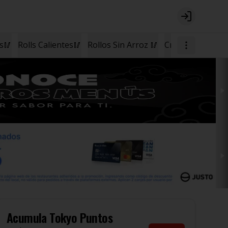
Login
os🥢
Rolls Calientes🥢
Rollos Sin Arroz 🥢
Cremas🥣
Postr
Acumula
Tokyo Puntos