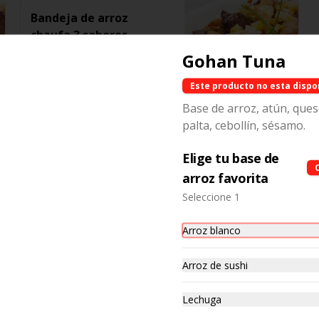
Bandeja de arroz
chaufa 3 sabores
Bandeja familiar de arroz chaufa 
Gohan Tuna
de lomo, pollo y camarones. Para 
4 a 5 personas.
Este producto no esta dispo
$37.000
Base de arroz, atún, que
palta, cebollín, sésamo.
Bandeja de aji de
Elige tu base de
gallina
arroz favorita
Bandeja familiar de a ají de Gallina 
familiar acompañado de arroz. 
Seleccione 1
Para 4 a 5 personas.
$35.000
Arroz blanco
Arroz de sushi
Lechuga