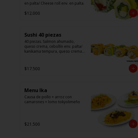
en palta/ Cheese roll env. en palta.
$12.000
Sushi 40 piezas
40 piezas. Salmon ahumado, 
queso crema, cebollín env. palta/ 
kanikama tempura, queso crema 
en sésamo/ pollo, queso crema 
cebollín en panko/ camarón, 
queso crema, en panko.
$17.500
Menu Ika
Causa de pollo + arroz con 
camarones + lomo tokyolimeño
$21.500