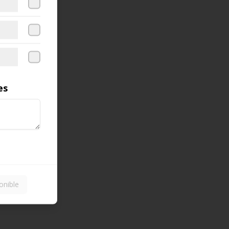
es
onible