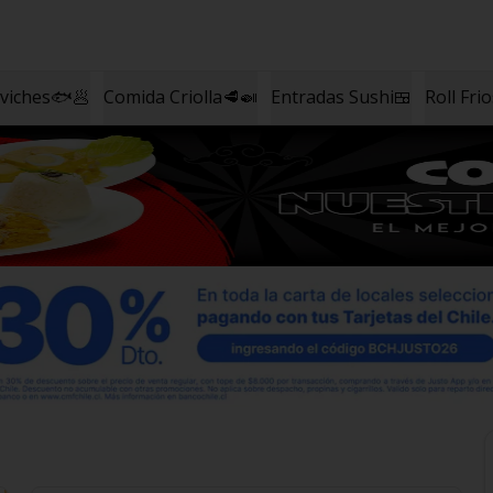
eviches🐟🥟
Comida Criolla🥩🍛
Entradas Sushi🍱
Roll Fri