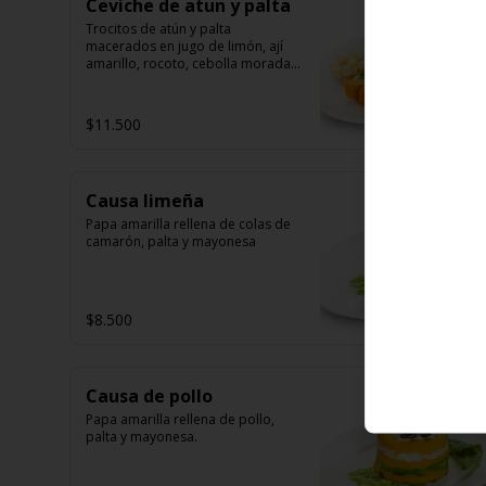
Ceviche de atun y palta
Trocitos de atún y palta 
macerados en jugo de limón, ají 
amarillo, rocoto, cebolla morada.

Acompañado de choclo peruano, 
canchas y camote dulce
$11.500
Causa limeña
Papa amarilla rellena de colas de 
camarón, palta y mayonesa
$8.500
Causa de pollo
Papa amarilla rellena de pollo, 
palta y mayonesa.