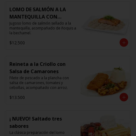
LOMO DE SALMÓN A LA
MANTEQUILLA CON
ÑOQUIS 🧈
Jugoso lomo de salmón sellado a la 
mantequilla, acompañado de ñoquis a 
la bechamel.
$12.500
Reineta a la Criollo con
Salsa de Camarones
Filete de pescado a la plancha con 
salsa de camarones, tomates y 
cebollas, acompañado con arroz.
$13.500
¡ NUEVO! Saltado tres
sabores
La clásica preparación del lomo 