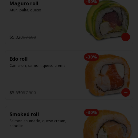
-
30
%
Maguro roll
Atun, palta, queso
$5.320
$7.600
-
30
%
Edo roll
Camaron, salmon, queso crema
$5.530
$7.900
-
30
%
Smoked roll
Salmon ahumado, queso cream, 
cebollin