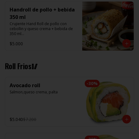
Handroll de pollo + bebida
350 ml
Crujiente Hand Roll de pollo con 
cebollin y queso crema + bebida de 
350 ml

$5.000
Promoción valida de Lunes a viernes 
de 14:00 a 16 hrs
Roll Frios🥢
-
30
%
Avocado roll
Salmon,queso crema, palta
$5.040
$7.200