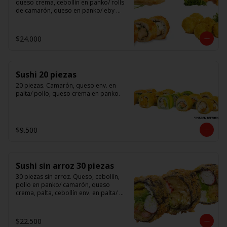
queso crema, cebollín en panko/ rolls 
de camarón, queso en panko/ eby 
furay (camarones apanados)/ ebi balls	
(bolitas rellenas de camarón, queso 
crema)/ gyosas mixtas.
$24.000
Sushi 20 piezas
20 piezas. Camarón, queso env. en 
palta/ pollo, queso crema en panko.
$9.500
Sushi sin arroz 30 piezas
30 piezas sin arroz. Queso, cebollín, 
pollo en panko/ camarón, queso 
crema, palta, cebollín env. en palta/ 						

salmón, kanikama, queso crema en 
panko.

$22.500
(Foto referencial)