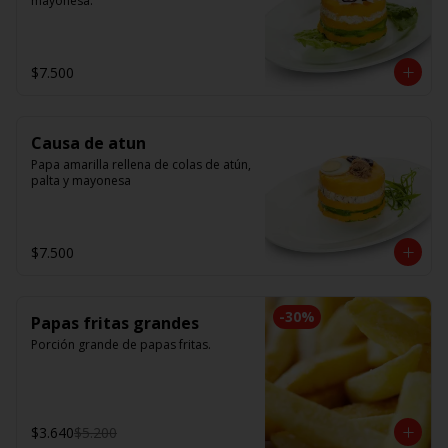
mayonesa.
$7.500
Causa de atun
Papa amarilla rellena de colas de atún, 
palta y mayonesa
$7.500
-
30
%
Papas fritas grandes
Porción grande de papas fritas.
$3.640
$5.200