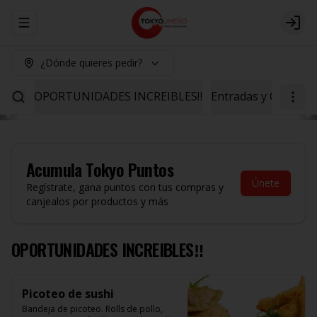
Abrir menu de navegación
Logi
¿Dónde quieres pedir?
OPORTUNIDADES INCREIBLES‼️
Entradas y Ceviche
Acumula
Tokyo Puntos
Únete
Regístrate, gana puntos con tus compras y
canjealos por productos y más
OPORTUNIDADES INCREIBLES‼️
Picoteo de sushi
Bandeja de picoteo. Rolls de pollo, 