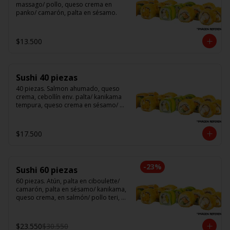
massago/ pollo, queso crema en 
panko/ camarón, palta en sésamo.
$13.500
Sushi 40 piezas
40 piezas. Salmon ahumado, queso 
crema, cebollín env. palta/ kanikama 
tempura, queso crema en sésamo/ 
pollo, queso crema cebollín en panko/ 
camarón, queso crema, en panko.
$17.500
-
23
%
Sushi 60 piezas
60 piezas. Atún, palta en ciboulette/ 
camarón, palta en sésamo/ kanikama, 
queso crema, en salmón/ pollo teri, 
queso crema, cebollín en panko/ 
champi, queso crema, cebollín en 
panko/ camarón, queso crema, en 
$23.550
$30.550