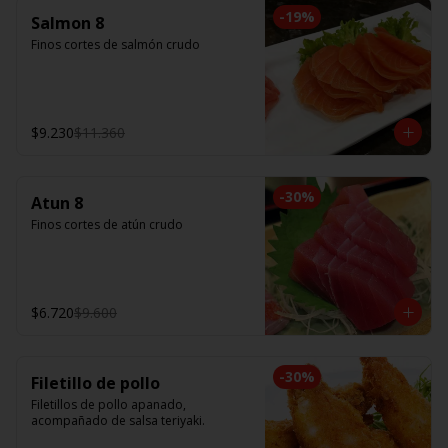
-
19
%
Salmon 8
Finos cortes de salmón crudo
$9.230
$11.360
-
30
%
Atun 8
Finos cortes de atún crudo
$6.720
$9.600
-
30
%
Filetillo de pollo
Filetillos de pollo apanado, 
acompañado de salsa teriyaki.