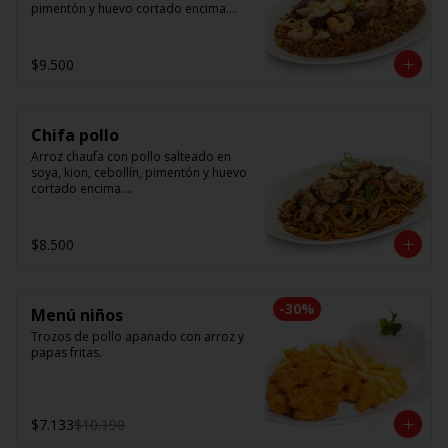
pimentón y huevo cortado encima.

Tallarín con camarón, pollo y res, 
salteado en soya, cebollín, tomate y 
$9.500
cebolla morada.
Chifa pollo
Arroz chaufa con pollo salteado en 
soya, kion, cebollín, pimentón y huevo 
cortado encima.

Tallarín con pollo salteado en soya, 
cebollín, tomate y cebolla morada.
$8.500
-
30
%
Menú niños
Trozos de pollo apanado con arroz y 
papas fritas.
$7.133
$10.190