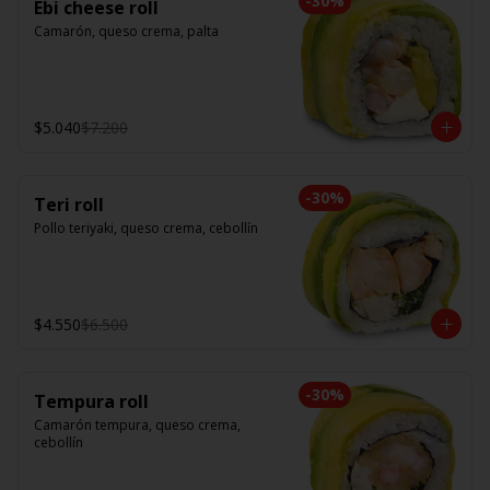
-
30
%
Ebi cheese roll
Camarón, queso crema, palta
$5.040
$7.200
-
30
%
Teri roll
Pollo teriyaki, queso crema, cebollín
$4.550
$6.500
-
30
%
Tempura roll
Camarón tempura, queso crema, 
cebollín