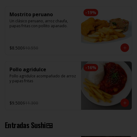
-
19
%
Mostrito peruano
Un clásico peruano, arroz chaufa, 
papas fritas con pollito apanado.
$8.500
$10.550
-
16
%
Pollo agridulce
Pollo agridulce acompañado de arroz 
y papas fritas
$9.500
$11.300
Entradas Sushi🍱