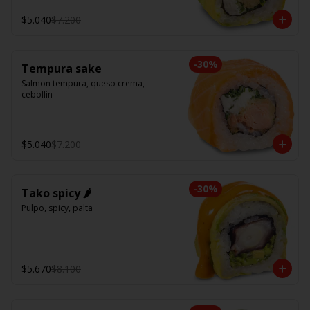
$5.040
$7.200
-
30
%
Tempura sake
Salmon tempura, queso crema, 
cebollin
$5.040
$7.200
-
30
%
Tako spicy 🌶️
Pulpo, spicy, palta
$5.670
$8.100