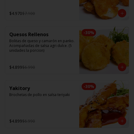
$4.970
$7.100
-
30
%
Quesos Rellenos
Bolitas de queso y camarón en panko. 
Acompañadas de salsa agri dulce. (5 
unidades la porcion)
$4.899
$6.990
-
30
%
Yakitory
Brochetas de pollo en salsa teriyaki
$4.899
$6.990