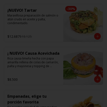
-
30
%
¡NUEVO! Tartar
Maravillosa preparación de salmón o 
atún crudo en aceite y palta, 
condimentado.
$12.687
$18.125
¡ NUEVO! Causa Acevichada
Rica causa limeña hecha con papa 
amarilla rellena de colas de camarón, 
palta y mayonesa y topping de 
ceviche.
$8.500
Empanadas, elige tu
porción favorita