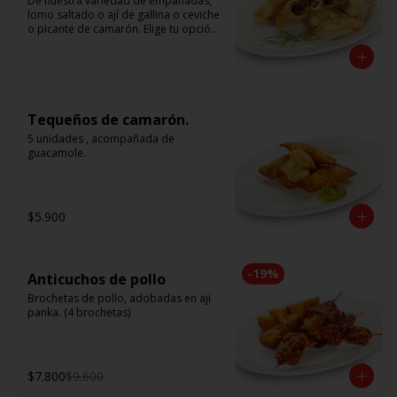
De nuestra variedad de empanadas; 
lomo saltado o ají de gallina o ceviche 
o picante de camarón. Elige tu opción 
favorita. (5 unidades iguales en cada 
porción)
Tequeños de camarón.
5 unidades , acompañada de 
guacamole.
$5.900
-
19
%
Anticuchos de pollo
Brochetas de pollo, adobadas en ají 
panka. (4 brochetas)
$7.800
$9.600