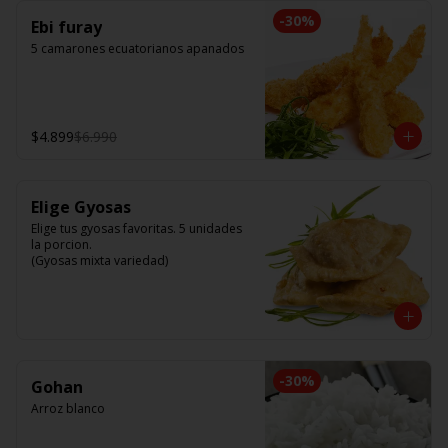
-
30
%
Ebi furay
5 camarones ecuatorianos apanados
$4.899
$6.990
Elige Gyosas
Elige tus gyosas favoritas. 5 unidades 
la porcion. 

(Gyosas mixta variedad)
-
30
%
Gohan
Arroz blanco