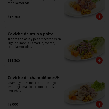
cebolla morada.

Acompañado de choclo peruano, 
cancha y camote dulce.
$15.300
Ceviche de atun y palta
Trocitos de atún y palta macerados en 
jugo de limón, ají amarillo, rocoto, 
cebolla morada.

Acompañado de choclo peruano, 
canchas y camote dulce
$11.500
Ceviche de champiñones🥦
Champignones macerados en jugo de 
limón, ají amarillo, rocoto, cebolla 
morada.

Acompañado de choclo peruano, 
canchas y camote dulce.
$9.000