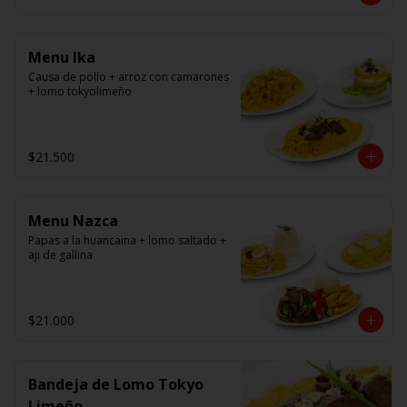
panko.
Menu Ika
Causa de pollo + arroz con camarones 
+ lomo tokyolimeño
$21.500
Menu Nazca
Papas a la huancaina + lomo saltado + 
aji de gallina
$21.000
Bandeja de Lomo Tokyo
Limeño