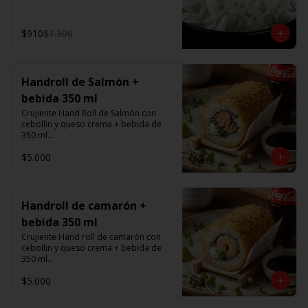
$910
$1.300
Handroll de Salmón +
bebida 350 ml
Crujiente Hand Roll de Salmón con 
cebollin y queso crema + bebida de 
350 ml

$5.000
Promoción valida de Lunes a viernes 
de 14:00 a 16 hrs
Handroll de camarón +
bebida 350 ml
Crujiente Hand roll de camarón con 
cebollin y queso crema + bebida de 
350 ml

$5.000
Promoción valida de Lunes a viernes 
de 14:00 a 16 hrs