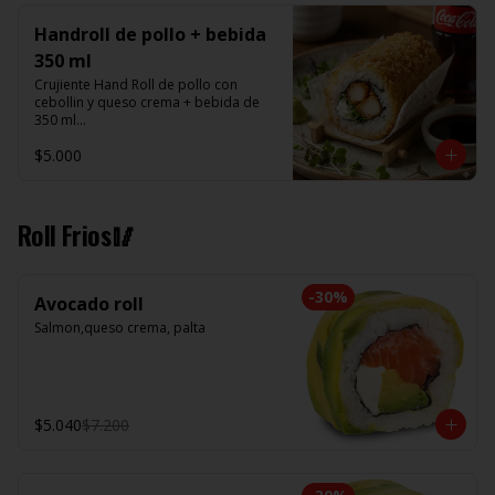
Handroll de pollo + bebida
350 ml
Crujiente Hand Roll de pollo con 
cebollin y queso crema + bebida de 
350 ml

$5.000
Promoción valida de Lunes a viernes 
de 14:00 a 16 hrs
Roll Frios🥢
-
30
%
Avocado roll
Salmon,queso crema, palta
$5.040
$7.200