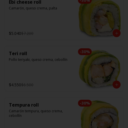
-
30
%
Ebi cheese roll
Camarón, queso crema, palta
$5.040
$7.200
-
30
%
Teri roll
Pollo teriyaki, queso crema, cebollín
$4.550
$6.500
-
30
%
Tempura roll
Camarón tempura, queso crema, 
cebollín