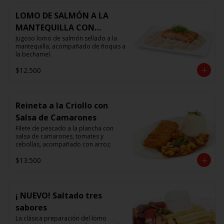
LOMO DE SALMÓN A LA
MANTEQUILLA CON
ÑOQUIS 🧈
Jugoso lomo de salmón sellado a la 
mantequilla, acompañado de ñoquis a 
la bechamel.
$12.500
Reineta a la Criollo con
Salsa de Camarones
Filete de pescado a la plancha con 
salsa de camarones, tomates y 
cebollas, acompañado con arroz.
$13.500
¡ NUEVO! Saltado tres
sabores
La clásica preparación del lomo 