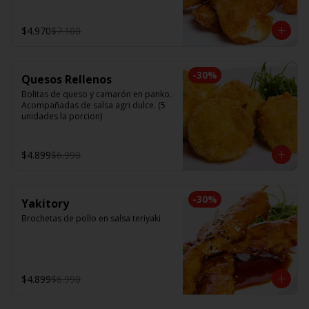
$4.970
$7.100
-
30
%
Quesos Rellenos
Bolitas de queso y camarón en panko. 
Acompañadas de salsa agri dulce. (5 
unidades la porcion)
$4.899
$6.990
-
30
%
Yakitory
Brochetas de pollo en salsa teriyaki
$4.899
$6.990