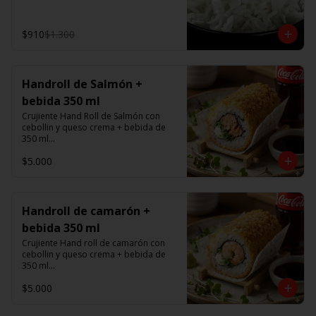
$910
$1.300
Handroll de Salmón +
bebida 350 ml
Crujiente Hand Roll de Salmón con 
cebollin y queso crema + bebida de 
350 ml

$5.000
Promoción valida de Lunes a viernes 
de 14:00 a 16 hrs
Handroll de camarón +
bebida 350 ml
Crujiente Hand roll de camarón con 
cebollin y queso crema + bebida de 
350 ml

$5.000
Promoción valida de Lunes a viernes 
de 14:00 a 16 hrs