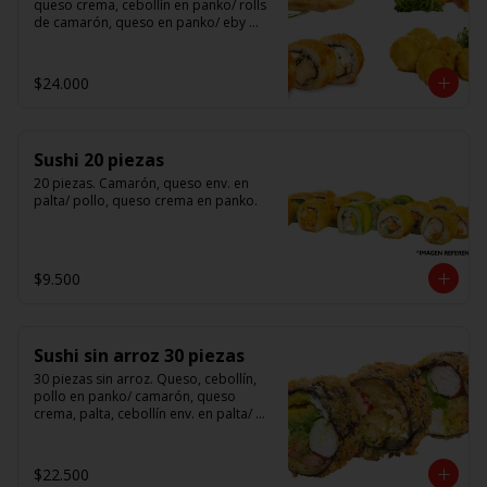
queso crema, cebollín en panko/ rolls 
de camarón, queso en panko/ eby 
furay (camarones apanados)/ ebi balls	
(bolitas rellenas de camarón, queso 
crema)/ gyosas mixtas.
$24.000
Sushi 20 piezas
20 piezas. Camarón, queso env. en 
palta/ pollo, queso crema en panko.
$9.500
Sushi sin arroz 30 piezas
30 piezas sin arroz. Queso, cebollín, 
pollo en panko/ camarón, queso 
crema, palta, cebollín env. en palta/ 						

salmón, kanikama, queso crema en 
panko.

$22.500
(Foto referencial)