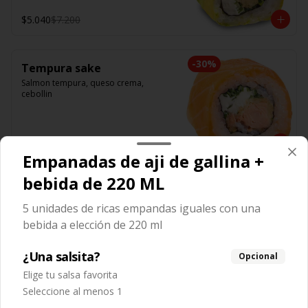
$5.040
$7.200
-
30
%
Tempura sake
Salmon tempura, queso crema, 
cebollin
$5.040
$7.200
Empanadas de aji de gallina +
bebida de 220 ML
-
30
%
Tako spicy 🌶️
Pulpo, spicy, palta
5 unidades de ricas empandas iguales con una
bebida a elección de 220 ml
¿Una salsita?
Opcional
$5.670
$8.100
Elige tu salsa favorita
Seleccione al menos 1