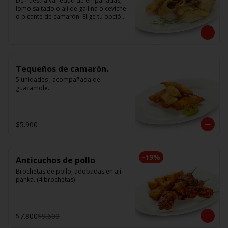
De nuestra variedad de empanadas; 
lomo saltado o ají de gallina o ceviche 
o picante de camarón. Elige tu opción 
favorita. (5 unidades iguales en cada 
porción)
Tequeños de camarón.
5 unidades , acompañada de 
guacamole.
$5.900
-
19
%
Anticuchos de pollo
Brochetas de pollo, adobadas en ají 
panka. (4 brochetas)
$7.800
$9.600