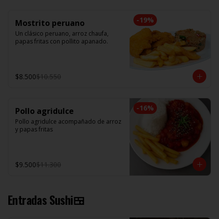
-
19
%
Mostrito peruano
Un clásico peruano, arroz chaufa, 
papas fritas con pollito apanado.
$8.500
$10.550
-
16
%
Pollo agridulce
Pollo agridulce acompañado de arroz 
y papas fritas
$9.500
$11.300
Entradas Sushi🍱