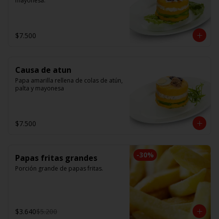
mayonesa.
$7.500
Causa de atun
Papa amarilla rellena de colas de atún, 
palta y mayonesa
$7.500
-
30
%
Papas fritas grandes
Porción grande de papas fritas.
$3.640
$5.200