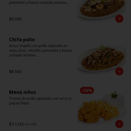
pimentón y huevo cortado encima.

Tallarín con camarón, pollo y res, 
salteado en soya, cebollín, tomate y 
$9.500
cebolla morada.
Chifa pollo
Arroz chaufa con pollo salteado en 
soya, kion, cebollín, pimentón y huevo 
cortado encima.

Tallarín con pollo salteado en soya, 
cebollín, tomate y cebolla morada.
$8.500
-
30
%
Menú niños
Trozos de pollo apanado con arroz y 
papas fritas.
$7.133
$10.190