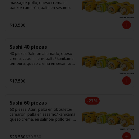
massago/ pollo, queso crema en 
panko/ camarón, palta en sésamo.
$13.500
Sushi 40 piezas
40 piezas. Salmon ahumado, queso 
crema, cebollín env. palta/ kanikama 
tempura, queso crema en sésamo/ 
pollo, queso crema cebollín en panko/ 
camarón, queso crema, en panko.
$17.500
-
23
%
Sushi 60 piezas
60 piezas. Atún, palta en ciboulette/ 
camarón, palta en sésamo/ kanikama, 
queso crema, en salmón/ pollo teri, 
queso crema, cebollín en panko/ 
champi, queso crema, cebollín en 
panko/ camarón, queso crema, en 
$23.550
$30.550