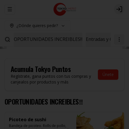
Abrir menu de navegación
Logi
¿Dónde quieres pedir?
OPORTUNIDADES INCREIBLES‼️
Entradas y Ceviche
Acumula
Tokyo Puntos
Únete
Regístrate, gana puntos con tus compras y
canjealos por productos y más
OPORTUNIDADES INCREIBLES‼️
Picoteo de sushi
Bandeja de picoteo. Rolls de pollo, 