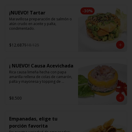
-
30
%
¡NUEVO! Tartar
Maravillosa preparación de salmón o 
atún crudo en aceite y palta, 
condimentado.
$12.687
$18.125
¡ NUEVO! Causa Acevichada
Rica causa limeña hecha con papa 
amarilla rellena de colas de camarón, 
palta y mayonesa y topping de 
ceviche.
$8.500
Empanadas, elige tu
porción favorita