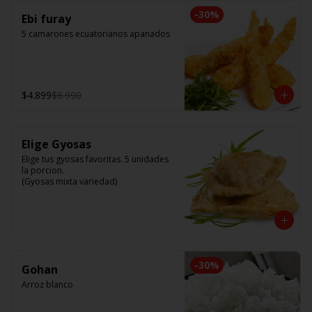
-
30
%
Ebi furay
5 camarones ecuatorianos apanados
$4.899
$6.990
Elige Gyosas
Elige tus gyosas favoritas. 5 unidades 
la porcion. 

(Gyosas mixta variedad)
-
30
%
Gohan
Arroz blanco