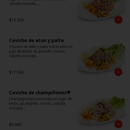
cebolla morada.

Acompañado de choclo peruano, 
cancha y camote dulce.
$15.300
Ceviche de atun y palta
Trocitos de atún y palta macerados en 
jugo de limón, ají amarillo, rocoto, 
cebolla morada.

Acompañado de choclo peruano, 
canchas y camote dulce
$11.500
Ceviche de champiñones🥦
Champignones macerados en jugo de 
limón, ají amarillo, rocoto, cebolla 
morada.

Acompañado de choclo peruano, 
canchas y camote dulce.
$9.000