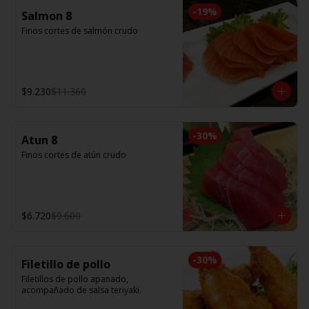
-
19
%
Salmon 8
Finos cortes de salmón crudo
$9.230
$11.360
-
30
%
Atun 8
Finos cortes de atún crudo
$6.720
$9.600
-
30
%
Filetillo de pollo
Filetillos de pollo apanado, 
acompañado de salsa teriyaki.