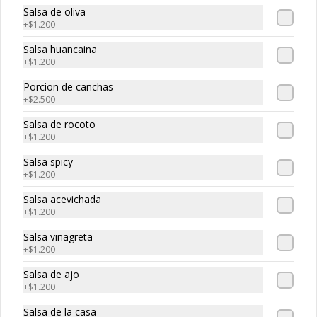
-
30
%
Maguro roll
Salsa de oliva
Atun, palta, queso
+
$1.200
Salsa huancaina
+
$1.200
$5.320
$7.600
Porcion de canchas
+
$2.500
Salsa de rocoto
-
30
%
Edo roll
+
$1.200
Camaron, salmon, queso crema
Salsa spicy
+
$1.200
Salsa acevichada
$5.530
+
$1.200
$7.900
Salsa vinagreta
+
$1.200
-
30
%
Smoked roll
Salsa de ajo
Salmon ahumado, queso cream, 
+
$1.200
cebollin
Salsa de la casa