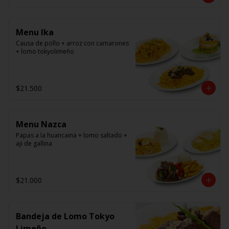
panko.
Menu Ika
Causa de pollo + arroz con camarones 
+ lomo tokyolimeño
$21.500
Menu Nazca
Papas a la huancaina + lomo saltado + 
aji de gallina
$21.000
Bandeja de Lomo Tokyo
Limeño