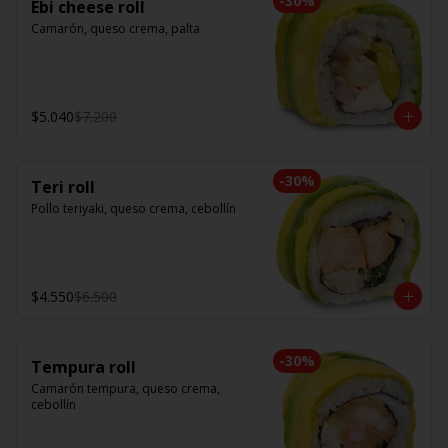
-
30
%
Ebi cheese roll
Camarón, queso crema, palta
$5.040
$7.200
-
30
%
Teri roll
Pollo teriyaki, queso crema, cebollín
$4.550
$6.500
-
30
%
Tempura roll
Camarón tempura, queso crema, 
cebollín