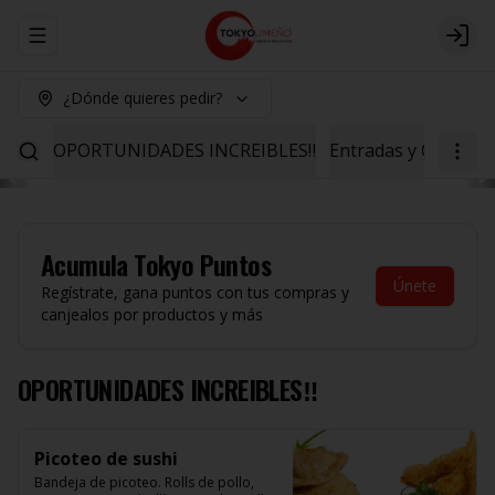
Abrir menu de navegación
Logi
¿Dónde quieres pedir?
OPORTUNIDADES INCREIBLES‼️
Entradas y Ceviche
Acumula
Tokyo Puntos
Únete
Regístrate, gana puntos con tus compras y
canjealos por productos y más
OPORTUNIDADES INCREIBLES‼️
Picoteo de sushi
Bandeja de picoteo. Rolls de pollo, 