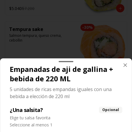
$5.040
$7.200
-
30
%
Tempura sake
Salmon tempura, queso crema, 
cebollin
$5.040
$7.200
Empanadas de aji de gallina +
bebida de 220 ML
-
30
%
Tako spicy 🌶️
Pulpo, spicy, palta
5 unidades de ricas empandas iguales con una
bebida a elección de 220 ml
¿Una salsita?
Opcional
$5.670
$8.100
Elige tu salsa favorita
Seleccione al menos 1