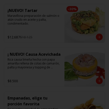
-
30
%
¡NUEVO! Tartar
Maravillosa preparación de salmón o 
atún crudo en aceite y palta, 
condimentado.
$12.687
$18.125
¡ NUEVO! Causa Acevichada
Rica causa limeña hecha con papa 
amarilla rellena de colas de camarón, 
palta y mayonesa y topping de 
ceviche.
$8.500
Empanadas, elige tu
porción favorita