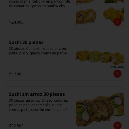
queso crema, cebollín en panko/ rolls 
de camarón, queso en panko/ eby 
furay (camarones apanados)/ ebi balls	
(bolitas rellenas de camarón, queso 
crema)/ gyosas mixtas.
$24.000
Sushi 20 piezas
20 piezas. Camarón, queso env. en 
palta/ pollo, queso crema en panko.
$9.500
Sushi sin arroz 30 piezas
30 piezas sin arroz. Queso, cebollín, 
pollo en panko/ camarón, queso 
crema, palta, cebollín env. en palta/ 						

salmón, kanikama, queso crema en 
panko.

$22.500
(Foto referencial)