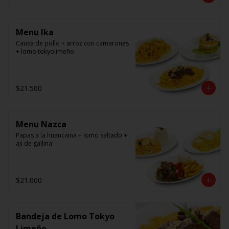
panko.
Menu Ika
Causa de pollo + arroz con camarones 
+ lomo tokyolimeño
$21.500
Menu Nazca
Papas a la huancaina + lomo saltado + 
aji de gallina
$21.000
Bandeja de Lomo Tokyo
Limeño