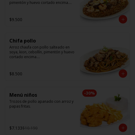
pimentón y huevo cortado encima.

Tallarín con camarón, pollo y res, 
salteado en soya, cebollín, tomate y 
$9.500
cebolla morada.
Chifa pollo
Arroz chaufa con pollo salteado en 
soya, kion, cebollín, pimentón y huevo 
cortado encima.

Tallarín con pollo salteado en soya, 
cebollín, tomate y cebolla morada.
$8.500
-
30
%
Menú niños
Trozos de pollo apanado con arroz y 
papas fritas.
$7.133
$10.190