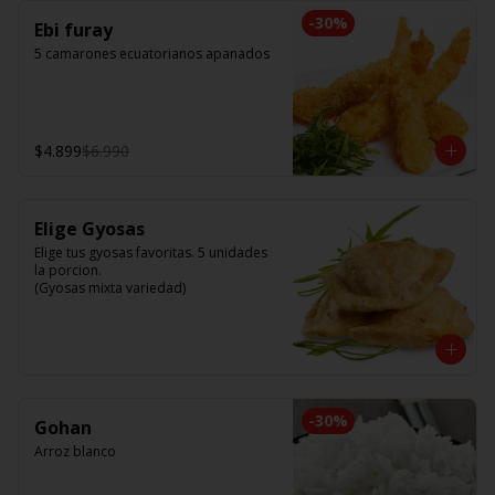
-
30
%
Ebi furay
5 camarones ecuatorianos apanados
$4.899
$6.990
Elige Gyosas
Elige tus gyosas favoritas. 5 unidades 
la porcion. 

(Gyosas mixta variedad)
-
30
%
Gohan
Arroz blanco