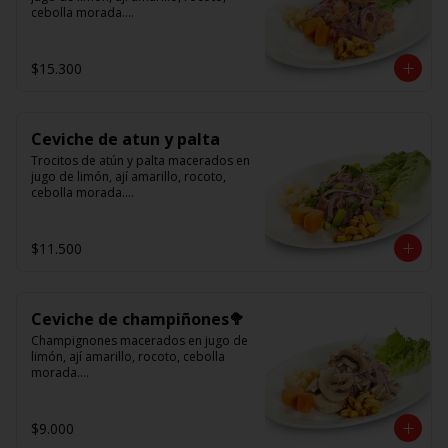
cebolla morada.

Acompañado de choclo peruano, 
cancha y camote dulce.
$15.300
Ceviche de atun y palta
Trocitos de atún y palta macerados en 
jugo de limón, ají amarillo, rocoto, 
cebolla morada.

Acompañado de choclo peruano, 
canchas y camote dulce
$11.500
Ceviche de champiñones🥦
Champignones macerados en jugo de 
limón, ají amarillo, rocoto, cebolla 
morada.

Acompañado de choclo peruano, 
canchas y camote dulce.
$9.000