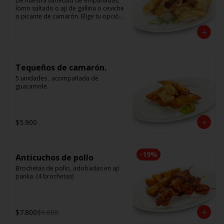
De nuestra variedad de empanadas; 
lomo saltado o ají de gallina o ceviche 
o picante de camarón. Elige tu opción 
favorita. (5 unidades iguales en cada 
porción)
Tequeños de camarón.
5 unidades , acompañada de 
guacamole.
$5.900
-
19
%
Anticuchos de pollo
Brochetas de pollo, adobadas en ají 
panka. (4 brochetas)
$7.800
$9.600