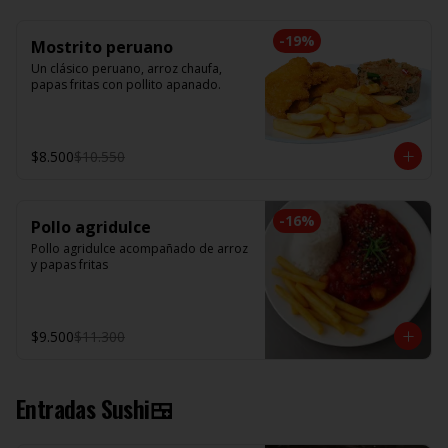
-
19
%
Mostrito peruano
Un clásico peruano, arroz chaufa, 
papas fritas con pollito apanado.
$8.500
$10.550
-
16
%
Pollo agridulce
Pollo agridulce acompañado de arroz 
y papas fritas
$9.500
$11.300
Entradas Sushi🍱