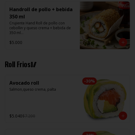
Handroll de pollo + bebida
350 ml
Crujiente Hand Roll de pollo con 
cebollin y queso crema + bebida de 
350 ml

$5.000
Promoción valida de Lunes a viernes 
de 14:00 a 16 hrs
Roll Frios🥢
-
30
%
Avocado roll
Salmon,queso crema, palta
$5.040
$7.200