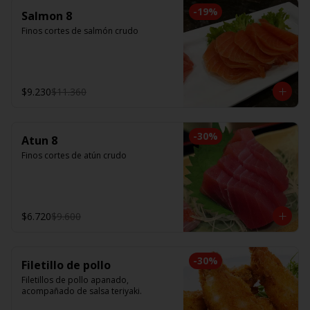
-
19
%
Salmon 8
Finos cortes de salmón crudo
$9.230
$11.360
-
30
%
Atun 8
Finos cortes de atún crudo
$6.720
$9.600
-
30
%
Filetillo de pollo
Filetillos de pollo apanado, 
acompañado de salsa teriyaki.