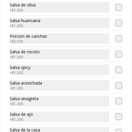
-
30
%
Maguro roll
Salsa de oliva
Atun, palta, queso
+
$1.200
Salsa huancaina
+
$1.200
$5.320
$7.600
Porcion de canchas
+
$2.500
Salsa de rocoto
-
30
%
Edo roll
+
$1.200
Camaron, salmon, queso crema
Salsa spicy
+
$1.200
Salsa acevichada
$5.530
+
$1.200
$7.900
Salsa vinagreta
+
$1.200
-
30
%
Smoked roll
Salsa de ajo
Salmon ahumado, queso cream, 
+
$1.200
cebollin
Salsa de la casa