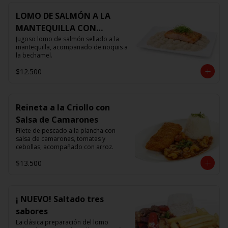
LOMO DE SALMÓN A LA
MANTEQUILLA CON
ÑOQUIS 🧈
Jugoso lomo de salmón sellado a la 
mantequilla, acompañado de ñoquis a 
la bechamel.
$12.500
Reineta a la Criollo con
Salsa de Camarones
Filete de pescado a la plancha con 
salsa de camarones, tomates y 
cebollas, acompañado con arroz.
$13.500
¡ NUEVO! Saltado tres
sabores
La clásica preparación del lomo 