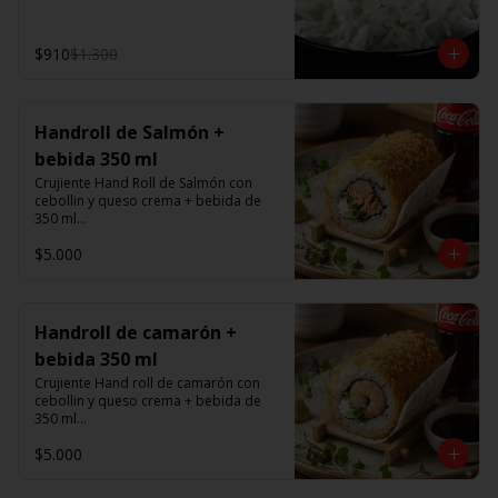
$910
$1.300
Handroll de Salmón +
bebida 350 ml
Crujiente Hand Roll de Salmón con 
cebollin y queso crema + bebida de 
350 ml

$5.000
Promoción valida de Lunes a viernes 
de 14:00 a 16 hrs
Handroll de camarón +
bebida 350 ml
Crujiente Hand roll de camarón con 
cebollin y queso crema + bebida de 
350 ml

$5.000
Promoción valida de Lunes a viernes 
de 14:00 a 16 hrs