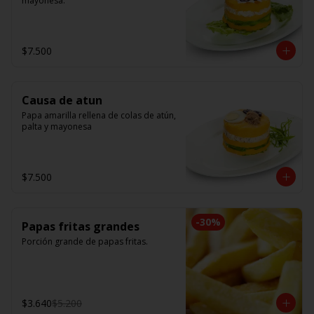
mayonesa.
$7.500
Causa de atun
Papa amarilla rellena de colas de atún, 
palta y mayonesa
$7.500
-
30
%
Papas fritas grandes
Porción grande de papas fritas.
$3.640
$5.200