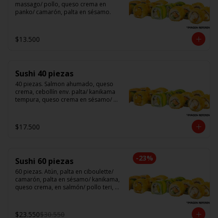
massago/ pollo, queso crema en 
panko/ camarón, palta en sésamo.
$13.500
Sushi 40 piezas
40 piezas. Salmon ahumado, queso 
crema, cebollín env. palta/ kanikama 
tempura, queso crema en sésamo/ 
pollo, queso crema cebollín en panko/ 
camarón, queso crema, en panko.
$17.500
-
23
%
Sushi 60 piezas
60 piezas. Atún, palta en ciboulette/ 
camarón, palta en sésamo/ kanikama, 
queso crema, en salmón/ pollo teri, 
queso crema, cebollín en panko/ 
champi, queso crema, cebollín en 
panko/ camarón, queso crema, en 
$23.550
$30.550