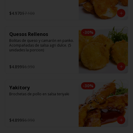
$4.970
$7.100
-
30
%
Quesos Rellenos
Bolitas de queso y camarón en panko. 
Acompañadas de salsa agri dulce. (5 
unidades la porcion)
$4.899
$6.990
-
30
%
Yakitory
Brochetas de pollo en salsa teriyaki
$4.899
$6.990