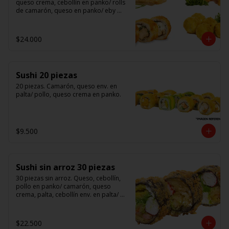
queso crema, cebollín en panko/ rolls 
de camarón, queso en panko/ eby 
furay (camarones apanados)/ ebi balls	
(bolitas rellenas de camarón, queso 
crema)/ gyosas mixtas.
$24.000
Sushi 20 piezas
20 piezas. Camarón, queso env. en 
palta/ pollo, queso crema en panko.
$9.500
Sushi sin arroz 30 piezas
30 piezas sin arroz. Queso, cebollín, 
pollo en panko/ camarón, queso 
crema, palta, cebollín env. en palta/ 						

salmón, kanikama, queso crema en 
panko.

$22.500
(Foto referencial)