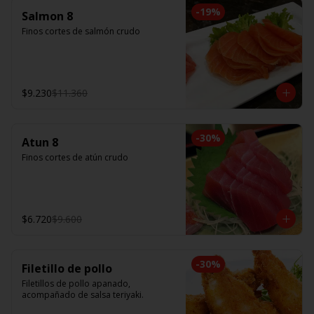
-
19
%
Salmon 8
Finos cortes de salmón crudo
$9.230
$11.360
-
30
%
Atun 8
Finos cortes de atún crudo
$6.720
$9.600
-
30
%
Filetillo de pollo
Filetillos de pollo apanado, 
acompañado de salsa teriyaki.