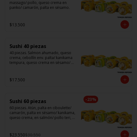
massago/ pollo, queso crema en 
panko/ camarón, palta en sésamo.
$13.500
Sushi 40 piezas
40 piezas. Salmon ahumado, queso 
crema, cebollín env. palta/ kanikama 
tempura, queso crema en sésamo/ 
pollo, queso crema cebollín en panko/ 
camarón, queso crema, en panko.
$17.500
-
23
%
Sushi 60 piezas
60 piezas. Atún, palta en ciboulette/ 
camarón, palta en sésamo/ kanikama, 
queso crema, en salmón/ pollo teri, 
queso crema, cebollín en panko/ 
champi, queso crema, cebollín en 
panko/ camarón, queso crema, en 
$23.550
$30.550