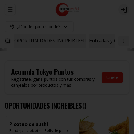
Abrir menu de navegación
Logi
¿Dónde quieres pedir?
OPORTUNIDADES INCREIBLES‼️
Entradas y Ceviche
Acumula
Tokyo Puntos
Únete
Regístrate, gana puntos con tus compras y
canjealos por productos y más
OPORTUNIDADES INCREIBLES‼️
Picoteo de sushi
Bandeja de picoteo. Rolls de pollo, 