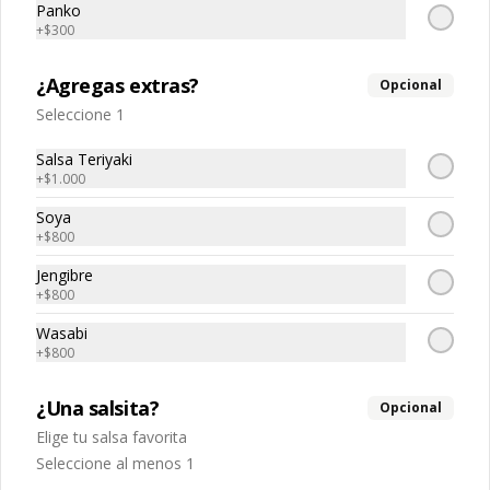
Panko
$5.040
+
$300
$7.200
¿Agregas extras?
Opcional
-
30
%
Tempura sake
Seleccione 1
Salmon tempura, queso crema, 
cebollin
Salsa Teriyaki
+
$1.000
Soya
$5.040
$7.200
+
$800
Jengibre
+
$800
-
30
%
Tako spicy 🌶️
Pulpo, spicy, palta
Wasabi
+
$800
¿Una salsita?
Opcional
$5.670
$8.100
Elige tu salsa favorita
Seleccione al menos 1