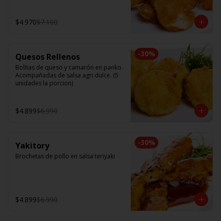
$4.970
$7.100
-
30
%
Quesos Rellenos
Bolitas de queso y camarón en panko. 
Acompañadas de salsa agri dulce. (5 
unidades la porcion)
$4.899
$6.990
-
30
%
Yakitory
Brochetas de pollo en salsa teriyaki
$4.899
$6.990