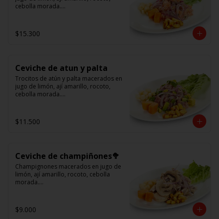
cebolla morada.

Acompañado de choclo peruano, 
cancha y camote dulce.
$15.300
Ceviche de atun y palta
Trocitos de atún y palta macerados en 
jugo de limón, ají amarillo, rocoto, 
cebolla morada.

Acompañado de choclo peruano, 
canchas y camote dulce
$11.500
Ceviche de champiñones🥦
Champignones macerados en jugo de 
limón, ají amarillo, rocoto, cebolla 
morada.

Acompañado de choclo peruano, 
canchas y camote dulce.
$9.000