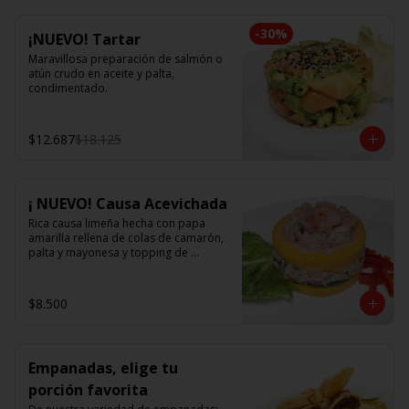
-
30
%
¡NUEVO! Tartar
Maravillosa preparación de salmón o 
atún crudo en aceite y palta, 
condimentado.
$12.687
$18.125
¡ NUEVO! Causa Acevichada
Rica causa limeña hecha con papa 
amarilla rellena de colas de camarón, 
palta y mayonesa y topping de 
ceviche.
$8.500
Empanadas, elige tu
porción favorita