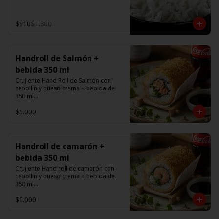
$910
$1.300
Handroll de Salmón +
bebida 350 ml
Crujiente Hand Roll de Salmón con 
cebollin y queso crema + bebida de 
350 ml

$5.000
Promoción valida de Lunes a viernes 
de 14:00 a 16 hrs
Handroll de camarón +
bebida 350 ml
Crujiente Hand roll de camarón con 
cebollin y queso crema + bebida de 
350 ml

$5.000
Promoción valida de Lunes a viernes 
de 14:00 a 16 hrs