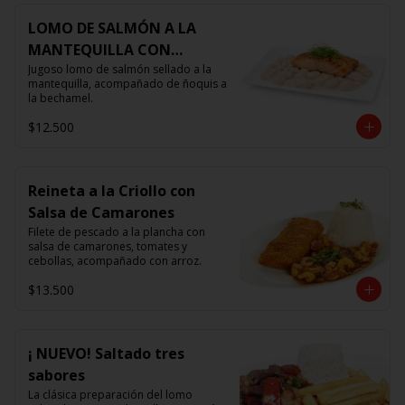
LOMO DE SALMÓN A LA
MANTEQUILLA CON
ÑOQUIS 🧈
Jugoso lomo de salmón sellado a la 
mantequilla, acompañado de ñoquis a 
la bechamel.
$12.500
Reineta a la Criollo con
Salsa de Camarones
Filete de pescado a la plancha con 
salsa de camarones, tomates y 
cebollas, acompañado con arroz.
$13.500
¡ NUEVO! Saltado tres
sabores
La clásica preparación del lomo 