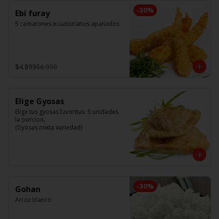
-
30
%
Ebi furay
5 camarones ecuatorianos apanados
$4.899
$6.990
Elige Gyosas
Elige tus gyosas favoritas. 5 unidades 
la porcion. 

(Gyosas mixta variedad)
-
30
%
Gohan
Arroz blanco