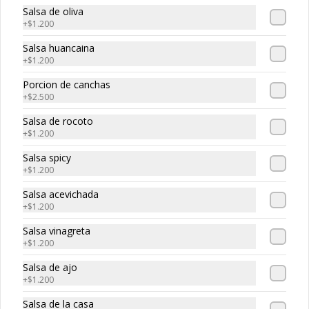
-
30
%
Maguro roll
Salsa de oliva
Atun, palta, queso
+
$1.200
Salsa huancaina
+
$1.200
$5.320
$7.600
Porcion de canchas
+
$2.500
Salsa de rocoto
-
30
%
Edo roll
+
$1.200
Camaron, salmon, queso crema
Salsa spicy
+
$1.200
Salsa acevichada
$5.530
+
$1.200
$7.900
Salsa vinagreta
+
$1.200
-
30
%
Smoked roll
Salsa de ajo
Salmon ahumado, queso cream, 
+
$1.200
cebollin
Salsa de la casa