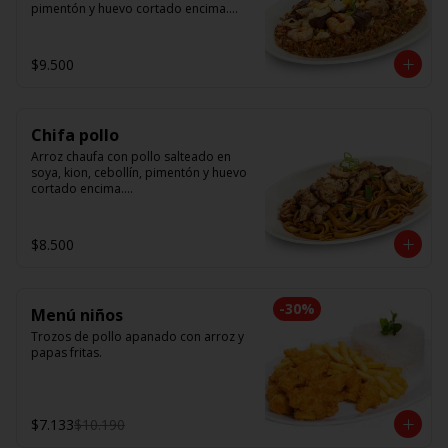
pimentón y huevo cortado encima.

Tallarín con camarón, pollo y res, 
salteado en soya, cebollín, tomate y 
$9.500
cebolla morada.
Chifa pollo
Arroz chaufa con pollo salteado en 
soya, kion, cebollín, pimentón y huevo 
cortado encima.

Tallarín con pollo salteado en soya, 
cebollín, tomate y cebolla morada.
$8.500
-
30
%
Menú niños
Trozos de pollo apanado con arroz y 
papas fritas.
$7.133
$10.190