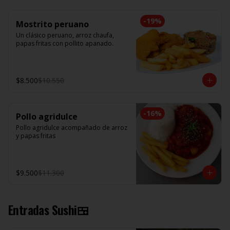
-
19
%
Mostrito peruano
Un clásico peruano, arroz chaufa, 
papas fritas con pollito apanado.
$8.500
$10.550
-
16
%
Pollo agridulce
Pollo agridulce acompañado de arroz 
y papas fritas
$9.500
$11.300
Entradas Sushi🍱