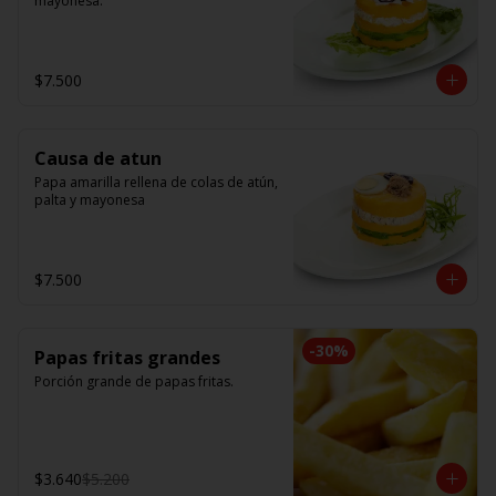
mayonesa.
$7.500
Causa de atun
Papa amarilla rellena de colas de atún, 
palta y mayonesa
$7.500
-
30
%
Papas fritas grandes
Porción grande de papas fritas.
$3.640
$5.200