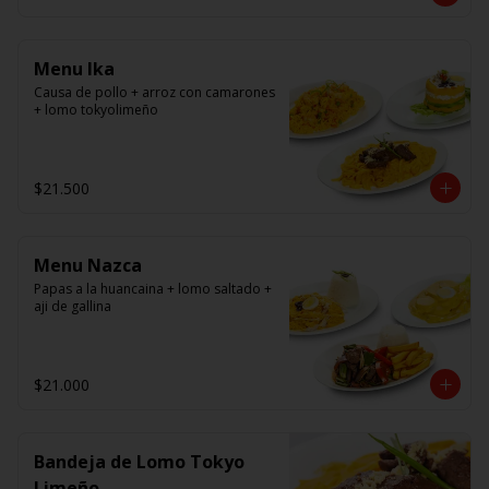
panko.
Menu Ika
Causa de pollo + arroz con camarones 
+ lomo tokyolimeño
$21.500
Menu Nazca
Papas a la huancaina + lomo saltado + 
aji de gallina
$21.000
Bandeja de Lomo Tokyo
Limeño