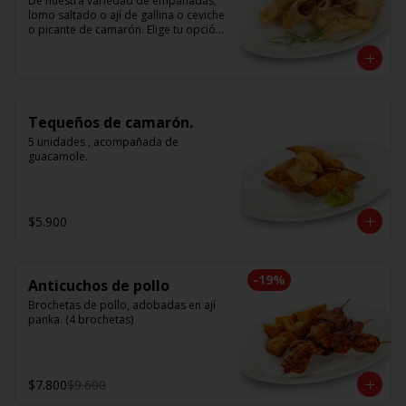
De nuestra variedad de empanadas; 
lomo saltado o ají de gallina o ceviche 
o picante de camarón. Elige tu opción 
favorita. (5 unidades iguales en cada 
porción)
Tequeños de camarón.
5 unidades , acompañada de 
guacamole.
$5.900
-
19
%
Anticuchos de pollo
Brochetas de pollo, adobadas en ají 
panka. (4 brochetas)
$7.800
$9.600