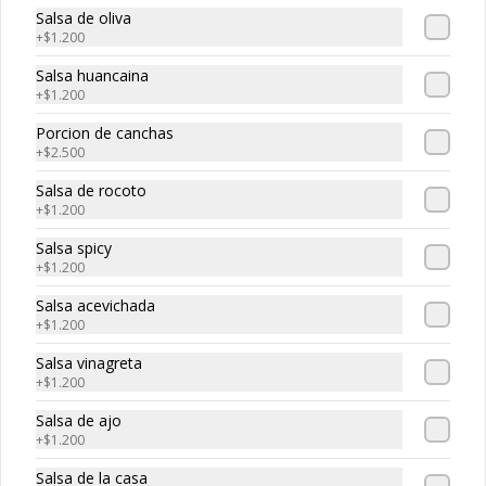
-
30
%
Maguro roll
Salsa de oliva
Atun, palta, queso
+
$1.200
Salsa huancaina
+
$1.200
$5.320
$7.600
Porcion de canchas
+
$2.500
Salsa de rocoto
-
30
%
Edo roll
+
$1.200
Camaron, salmon, queso crema
Salsa spicy
+
$1.200
Salsa acevichada
$5.530
+
$1.200
$7.900
Salsa vinagreta
+
$1.200
-
30
%
Smoked roll
Salsa de ajo
Salmon ahumado, queso cream, 
+
$1.200
cebollin
Salsa de la casa