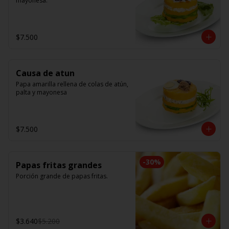
mayonesa.
$7.500
Causa de atun
Papa amarilla rellena de colas de atún, 
palta y mayonesa
$7.500
-
30
%
Papas fritas grandes
Porción grande de papas fritas.
$3.640
$5.200