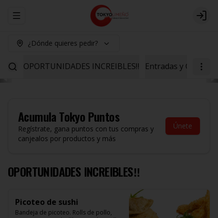
Abrir menu de navegación
Logi
¿Dónde quieres pedir?
OPORTUNIDADES INCREIBLES‼️
Entradas y Ceviche
Acumula
Tokyo Puntos
Únete
Regístrate, gana puntos con tus compras y
canjealos por productos y más
OPORTUNIDADES INCREIBLES‼️
Picoteo de sushi
Bandeja de picoteo. Rolls de pollo, 