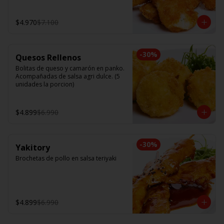
$4.970
$7.100
-
30
%
Quesos Rellenos
Bolitas de queso y camarón en panko. 
Acompañadas de salsa agri dulce. (5 
unidades la porcion)
$4.899
$6.990
-
30
%
Yakitory
Brochetas de pollo en salsa teriyaki
$4.899
$6.990