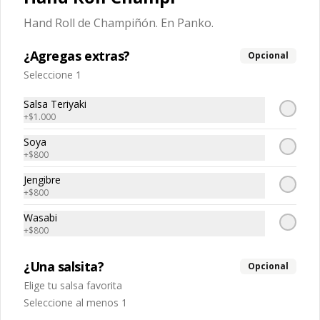
$5.040
$7.200
Hand Roll de Champiñón. En Panko.
¿Agregas extras?
Opcional
-
30
%
Tempura sake
Seleccione 1
Salmon tempura, queso crema, 
cebollin
Salsa Teriyaki
+
$1.000
Soya
$5.040
$7.200
+
$800
Jengibre
+
$800
-
30
%
Tako spicy 🌶️
Pulpo, spicy, palta
Wasabi
+
$800
¿Una salsita?
Opcional
$5.670
$8.100
Elige tu salsa favorita
Seleccione al menos 1