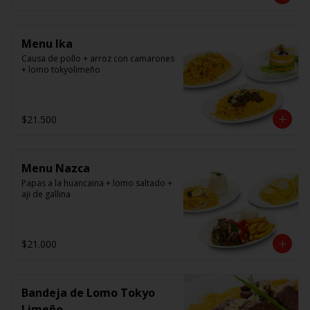
panko.
Menu Ika
Causa de pollo + arroz con camarones 
+ lomo tokyolimeño
$21.500
Menu Nazca
Papas a la huancaina + lomo saltado + 
aji de gallina
$21.000
Bandeja de Lomo Tokyo
Limeño