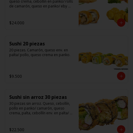
queso crema, cebollín en panko/ rolls 
de camarón, queso en panko/ eby 
furay (camarones apanados)/ ebi balls	
(bolitas rellenas de camarón, queso 
crema)/ gyosas mixtas.
$24.000
Sushi 20 piezas
20 piezas. Camarón, queso env. en 
palta/ pollo, queso crema en panko.
$9.500
Sushi sin arroz 30 piezas
30 piezas sin arroz. Queso, cebollín, 
pollo en panko/ camarón, queso 
crema, palta, cebollín env. en palta/ 						

salmón, kanikama, queso crema en 
panko.

$22.500
(Foto referencial)