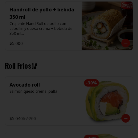
Handroll de pollo + bebida
350 ml
Crujiente Hand Roll de pollo con 
cebollin y queso crema + bebida de 
350 ml

$5.000
Promoción valida de Lunes a viernes 
de 14:00 a 16 hrs
Roll Frios🥢
-
30
%
Avocado roll
Salmon,queso crema, palta
$5.040
$7.200