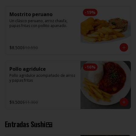
-
19
%
Mostrito peruano
Un clásico peruano, arroz chaufa, 
papas fritas con pollito apanado.
$8.500
$10.550
-
16
%
Pollo agridulce
Pollo agridulce acompañado de arroz 
y papas fritas
$9.500
$11.300
Entradas Sushi🍱