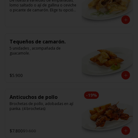
De nuestra variedad de empanadas; 
lomo saltado o ají de gallina o ceviche 
o picante de camarón. Elige tu opción 
favorita. (5 unidades iguales en cada 
porción)
Tequeños de camarón.
5 unidades , acompañada de 
guacamole.
$5.900
-
19
%
Anticuchos de pollo
Brochetas de pollo, adobadas en ají 
panka. (4 brochetas)
$7.800
$9.600