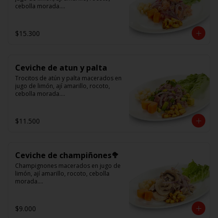
cebolla morada.

Acompañado de choclo peruano, 
cancha y camote dulce.
$15.300
Ceviche de atun y palta
Trocitos de atún y palta macerados en 
jugo de limón, ají amarillo, rocoto, 
cebolla morada.

Acompañado de choclo peruano, 
canchas y camote dulce
$11.500
Ceviche de champiñones🥦
Champignones macerados en jugo de 
limón, ají amarillo, rocoto, cebolla 
morada.

Acompañado de choclo peruano, 
canchas y camote dulce.
$9.000