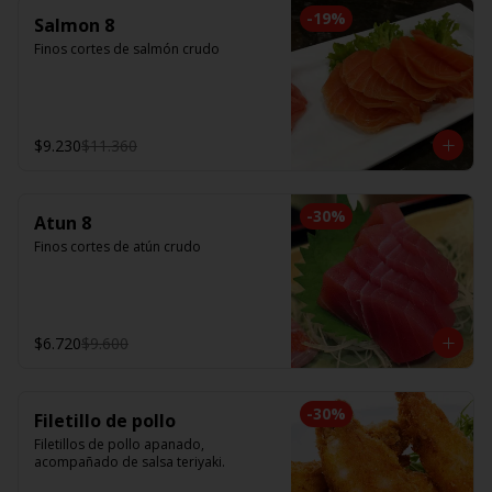
-
19
%
Salmon 8
Finos cortes de salmón crudo
$9.230
$11.360
-
30
%
Atun 8
Finos cortes de atún crudo
$6.720
$9.600
-
30
%
Filetillo de pollo
Filetillos de pollo apanado, 
acompañado de salsa teriyaki.