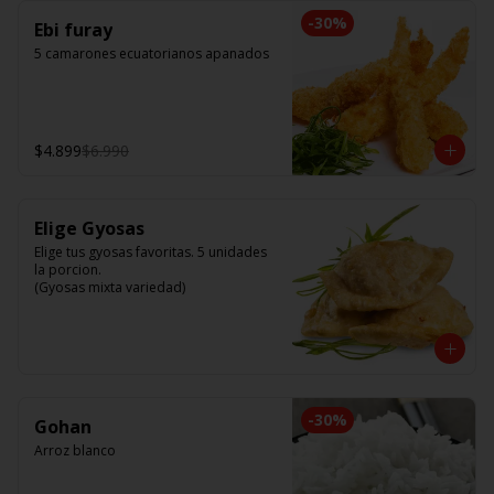
-
30
%
Ebi furay
5 camarones ecuatorianos apanados
$4.899
$6.990
Elige Gyosas
Elige tus gyosas favoritas. 5 unidades 
la porcion. 

(Gyosas mixta variedad)
-
30
%
Gohan
Arroz blanco