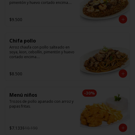
pimentón y huevo cortado encima.

Tallarín con camarón, pollo y res, 
salteado en soya, cebollín, tomate y 
$9.500
cebolla morada.
Chifa pollo
Arroz chaufa con pollo salteado en 
soya, kion, cebollín, pimentón y huevo 
cortado encima.

Tallarín con pollo salteado en soya, 
cebollín, tomate y cebolla morada.
$8.500
-
30
%
Menú niños
Trozos de pollo apanado con arroz y 
papas fritas.
$7.133
$10.190