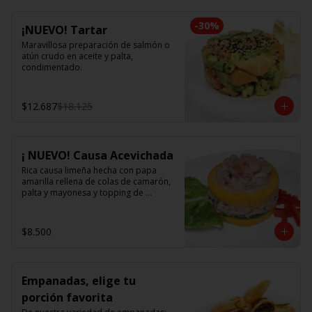
-
30
%
¡NUEVO! Tartar
Maravillosa preparación de salmón o 
atún crudo en aceite y palta, 
condimentado.
$12.687
$18.125
¡ NUEVO! Causa Acevichada
Rica causa limeña hecha con papa 
amarilla rellena de colas de camarón, 
palta y mayonesa y topping de 
ceviche.
$8.500
Empanadas, elige tu
porción favorita