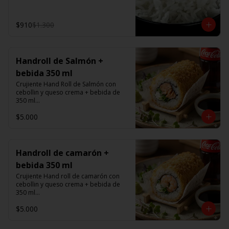
$910
$1.300
Handroll de Salmón +
bebida 350 ml
Crujiente Hand Roll de Salmón con 
cebollin y queso crema + bebida de 
350 ml

$5.000
Promoción valida de Lunes a viernes 
de 14:00 a 16 hrs
Handroll de camarón +
bebida 350 ml
Crujiente Hand roll de camarón con 
cebollin y queso crema + bebida de 
350 ml

$5.000
Promoción valida de Lunes a viernes 
de 14:00 a 16 hrs