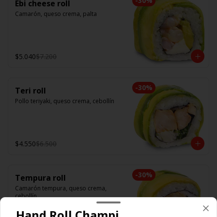
-
30
%
Ebi cheese roll
Camarón, queso crema, palta
$5.040
$7.200
-
30
%
Teri roll
Pollo teriyaki, queso crema, cebollín
$4.550
$6.500
-
30
%
Tempura roll
Camarón tempura, queso crema, 
cebollín
Hand Roll Champi