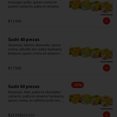
massago/ pollo, queso crema en 
panko/ camarón, palta en sésamo.
$13.500
Sushi 40 piezas
40 piezas. Salmon ahumado, queso 
crema, cebollín env. palta/ kanikama 
tempura, queso crema en sésamo/ 
pollo, queso crema cebollín en panko/ 
camarón, queso crema, en panko.
$17.500
-
23
%
Sushi 60 piezas
60 piezas. Atún, palta en ciboulette/ 
camarón, palta en sésamo/ kanikama, 
queso crema, en salmón/ pollo teri, 
queso crema, cebollín en panko/ 
champi, queso crema, cebollín en 
panko/ camarón, queso crema, en 
$23.550
$30.550