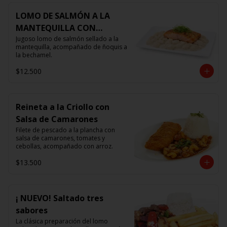
LOMO DE SALMÓN A LA
MANTEQUILLA CON
ÑOQUIS 🧈
Jugoso lomo de salmón sellado a la 
mantequilla, acompañado de ñoquis a 
la bechamel.
$12.500
Reineta a la Criollo con
Salsa de Camarones
Filete de pescado a la plancha con 
salsa de camarones, tomates y 
cebollas, acompañado con arroz.
$13.500
¡ NUEVO! Saltado tres
sabores
La clásica preparación del lomo 